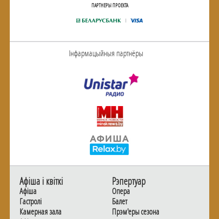
ПАРТНЕРЫ ПРОЕКТА
Інфармацыйныя партнёры
Афiша i квiткi
Рэпертуар
Афiша
Опера
Гастролi
Балет
Камерная зала
Прэм'еры сезона