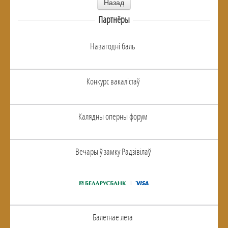
Назад
Партнёры
Навагоднi баль
Конкурс вакалiстаў
Калядны оперны форум
Вечары ў замку Радзiвiлаў
Балетнае лета