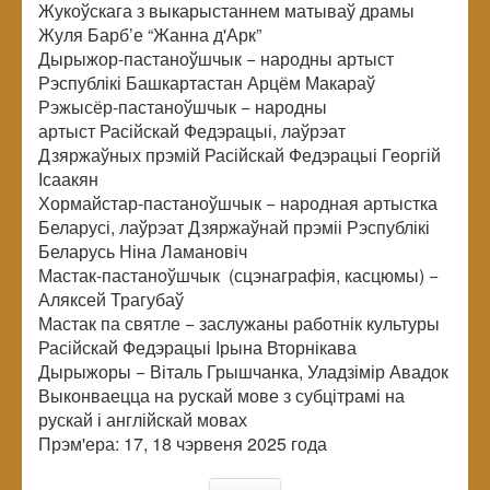
Жукоўскага з выкарыстаннем матываў драмы
Жуля Барб’е “Жанна д'Арк”
Дырыжор-пастаноўшчык − народны артыст
Рэспублікі Башкартастан Арцём Макараў
Рэжысёр-пастаноўшчык − народны
артыст Расійскай Федэрацыі, лаўрэат
Дзяржаўных прэмій Расійскай Федэрацыі Георгій
Ісаакян
Хормайстар-пастаноўшчык − народная артыстка
Беларусі, лаўрэат Дзяржаўнай прэміі Рэспублікі
Беларусь Ніна Ламановіч
Мастак-пастаноўшчык (сцэнаграфія, касцюмы) −
Аляксей Трагубаў
Мастак па святле − заслужаны работнік культуры
Расійскай Федэрацыі Ірына Вторнікава
Дырыжоры − Віталь Грышчанка, Уладзімір Авадок
Выконваецца на рускай мове з субцітрамі на
рускай і англійскай мовах
Прэм'ера: 17, 18 чэрвеня 2025 года