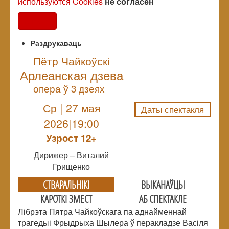
используются Cookies
не согласен
Согласен
Раздрукаваць
Пётр Чайкоўскі
Арлеанская дзева
NULL
опера ў 3 дзеях
Ср | 27 мая
Даты спектакля
2026|19:00
Узрoст 12+
Дирижер – Виталий
Грищенко
СТВАРАЛЬНIКI
ВЫКАНАЎЦЫ
КАРОТКІ ЗМЕСТ
АБ СПЕКТАКЛЕ
Лібрэта Пятра Чайкоўскага па аднайменнай
трагедыі Фрыдрыха Шылера ў перакладзе Васіля