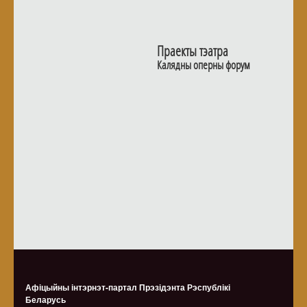
Праекты тэатра
Калядны оперны форум
Афіцыйны інтэрнэт-партал Прэзідэнта Рэспублікі
Беларусь