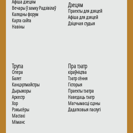
Афiша дзецям
Дзецям
Вечары ў замку Радзiвiлаў
Праекты для дзяцей
Калядны форум
Афiша для дзяцей
Карта сайта
Дзiцячая студыя
Навiны
Трупа
Пра тэатр
Опера
кіраўніцтва
Балет
Тэатр сёння
Канцэртмайстры
Гiсторыя
Дырыжоры
Праекты тэатра
Аркестр
Наведаць тэатр
Хор
Магчымасцi сцэны
Рэжысёры
Дадаткoвыя паслугi
Мастакі
Мiманс