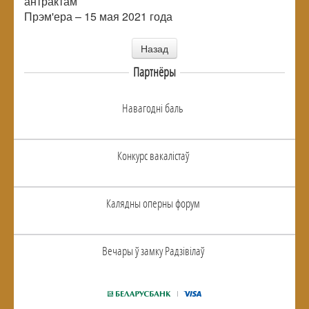
антрактам
Прэм'ера – 15 мая 2021 года
Назад
Партнёры
Навагоднi баль
Конкурс вакалiстаў
Калядны оперны форум
Вечары ў замку Радзiвiлаў