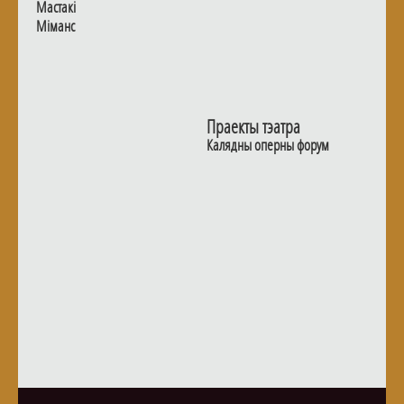
Мастакі
Мiманс
Праекты тэатра
Калядны оперны форум