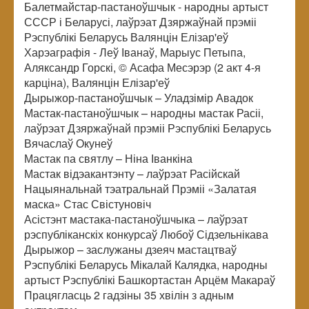
Балетмайстар-пастаноўшчык - народны артыст
СССР і Беларусі, лаўрэат Дзяржаўнай прэміі
Рэспублікі Беларусь Валянцін Елізар'еў
Харэаграфія - Леў Іванаў, Марыус Петыпа,
Аляксандр Горскі, © Асафа Месэрэр (2 акт 4-я
карціна), Валянцін Елізар'еў
Дырыжор-пастаноўшчык – Уладзімір Авадок
Мастак-пастаноўшчык – народны мастак Расіі,
лаўрэат Дзяржаўнай прэміі Рэспублікі Беларусь
Вячаслаў Окунеў
Мастак па святлу – Ніна Іванкіна
Мастак відэакантэнту – лаўрэат Расійскай
Нацыянальнай тэатральнай Прэміі «Залатая
маска» Стас Свістуновіч
Асістэнт мастака-пастаноўшчыка – лаўрэат
рэспубліканскіх конкурсаў Любоў Сідзельнікава
Дырыжор – заслужаны дзеяч мастацтваў
Рэспублікі Беларусь Мікалай Калядка, народны
артыст Рэспублікі Башкортастан Арцём Макараў
Працягласць 2 гадзіны 35 хвілін з адным