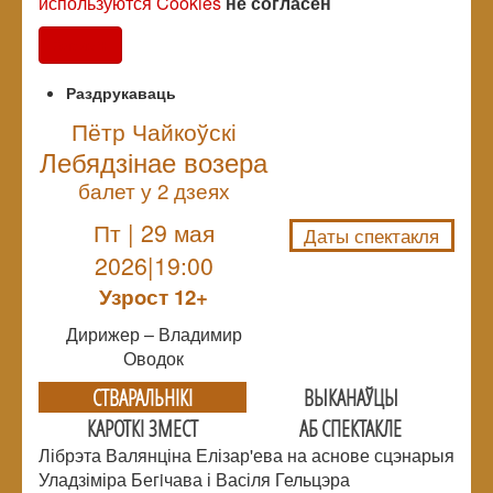
используются Cookies
не согласен
Согласен
Раздрукаваць
Пётр Чайкоўскі
Лебядзінае возера
NULL
балет у 2 дзеях
Пт | 29 мая
Даты спектакля
2026|19:00
Узрoст 12+
Дирижер – Владимир
Оводок
СТВАРАЛЬНIКI
ВЫКАНАЎЦЫ
КАРОТКІ ЗМЕСТ
АБ СПЕКТАКЛЕ
Лібрэта Валянціна Елізар'ева на аснове сцэнарыя
Уладзіміра Бегiчава і Васіля Гельцэра