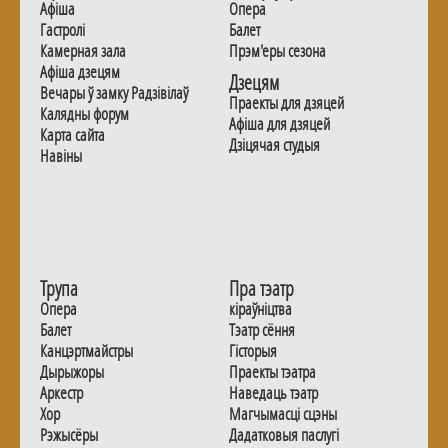
Афiша
Опера
Гастролi
Балет
Камерная зала
Прэм'еры сезона
Афiша дзецям
Дзецям
Вечары ў замку Радзiвiлаў
Праекты для дзяцей
Калядны форум
Афiша для дзяцей
Карта сайта
Дзiцячая студыя
Навiны
Трупа
Пра тэатр
Опера
кіраўніцтва
Балет
Тэатр сёння
Канцэртмайстры
Гiсторыя
Дырыжоры
Праекты тэатра
Аркестр
Наведаць тэатр
Хор
Магчымасцi сцэны
Рэжысёры
Дадаткoвыя паслугi