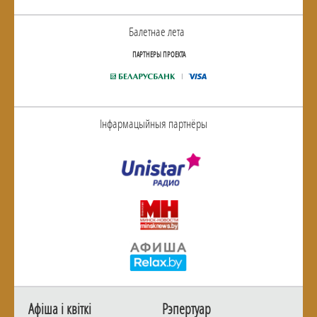
Балетнае лета
ПАРТНЕРЫ ПРОЕКТА
Інфармацыйныя партнёры
Афiша i квiткi
Рэпертуар