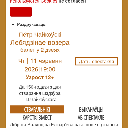
используются Cookies
не согласен
Согласен
Раздрукаваць
Пётр Чайкоўскі
Лебядзінае возера
NULL
балет у 2 дзеях
Чт | 11 чэрвеня
Даты спектакля
2026|19:00
Узрoст 12+
Да 150-годдзя з дня
стварэння шэдэўра
П.І.Чайкоўскага
СТВАРАЛЬНIКI
ВЫКАНАЎЦЫ
КАРОТКІ ЗМЕСТ
АБ СПЕКТАКЛЕ
Лібрэта Валянціна Елізар'ева на аснове сцэнарыя