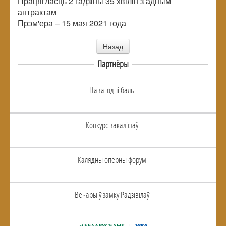
Працягласць 2 гадзіны 35 хвілін з адным
антрактам
Прэм'ера – 15 мая 2021 года
Назад
Партнёры
Навагоднi баль
Конкурс вакалiстаў
Калядны оперны форум
Вечары ў замку Радзiвiлаў