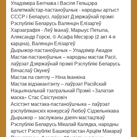
Уладзіміра Бегiчава і Васіля Гельцэра
Балетмайстар-пастаноўшчык - народны артыст
СССР і Беларусі, лаўрэат Дзяржаўнай прэміі
Рэспублікі Беларусь Валянцін Елізар'еў
Харэаграфія - Леў Іванаў, Марыус Петыпа,
Аляксандр Горскі, © Асафа Месэрэр (2 акт 4-я
карціна), Валянцін Елізар'еў
Дырыжор-пастаноўшчык – Уладзімір Авадок
Мастак-пастаноўшчык – народны мастак Расіі,
лаўрэат Дзяржаўнай прэміі Рэспублікі Беларусь
Вячаслаў Окунеў
Мастак па святлу – Ніна Іванкіна
Мастак відэакантэнту – лаўрэат Расійскай
Нацыянальнай тэатральнай Прэміі «Залатая
маска» Стас Свістуновіч
Асістэнт мастака-пастаноўшчыка – лаўрэат
рэспубліканскіх конкурсаў Любоў Сідзельнікава
Дырыжор – заслужаны дзеяч мастацтваў
Рэспублікі Беларусь Мікалай Калядка, народны
артыст Рэспублікі Башкортастан Арцём Макараў