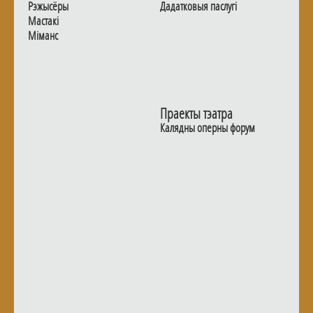
Рэжысёры
Дадаткoвыя паслугi
Мастакі
Мiманс
Праекты тэатра
Калядны оперны форум