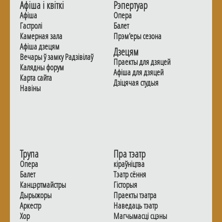
Афiша i квiткi
Рэпертуар
Афiша
Опера
Гастролi
Балет
Камерная зала
Прэм'еры сезона
Афiша дзецям
Дзецям
Вечары ў замку Радзiвiлаў
Праекты для дзяцей
Калядны форум
Афiша для дзяцей
Карта сайта
Дзiцячая студыя
Навiны
Трупа
Пра тэатр
Опера
кіраўніцтва
Балет
Тэатр сёння
Канцэртмайстры
Гiсторыя
Дырыжоры
Праекты тэатра
Аркестр
Наведаць тэатр
Хор
Магчымасцi сцэны