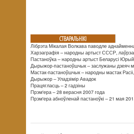
СТВАРАЛЬНIКI
Лібрэта Мікалая Волкава паводле аднайменн
Харэаграфія – народны артыст СССР, лаўрэа
Пастаноўка – народны артыст Беларусі Юрый
Дырыжор-пастаноўшчык – заслужаны дзеяч ма
Мастак-пастаноўшчык – народны мастак Расіі,
Дырыжор – Уладзімір Авадок
Працягласць – 2 гадзіны
Прэм'ера – 28 верасня 2007 года
Прэм'ера абноўленай пастаноўкі – 21 мая 201