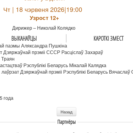
Чт | 18 чэрвеня 2026|19:00
Узрoст 12+
Дирижер – Николай Колядко
ВЫКАНАЎЦЫ
КАРОТКІ ЗМЕСТ
ай паэмы Аляксандра Пушкіна
т Дзяржаўнай прэміі СССР Расціслаў Захараў
 Траян
стацтваў Рэспублікі Беларусь Мікалай Калядка
 лаўрэат Дзяржаўнай прэміі Рэспублікі Беларусь Вячаслаў 
5 года
Назад
Партнёры