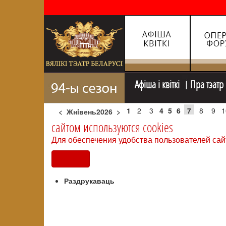
Афiша i квiткi
Пра тэатр
1
2
3
4
5
6
7
8
9
1
<
Жнiвень2026
>
сайтом используются cookies
Для обеспечения удобства пользователей сай
Согласен
Раздрукаваць