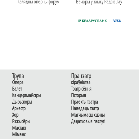
Калядны оперны форум
Вечары ў замку Радзiвiлаў
Трупа
Пра тэатр
Опера
кіраўніцтва
Балет
Тэатр сёння
Канцэртмайстры
Гiсторыя
Дырыжоры
Праекты тэатра
Аркестр
Наведаць тэатр
Хор
Магчымасцi сцэны
Рэжысёры
Дадаткoвыя паслугi
Мастакі
Мiманс