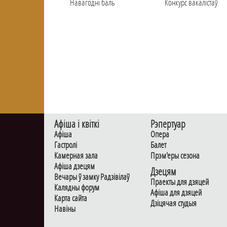
Навагоднi баль
Конкурс вакалiстаў
Афiша i квiткi
Рэпертуар
Афiша
Опера
Гастролi
Балет
Камерная зала
Прэм'еры сезона
Афiша дзецям
Дзецям
Вечары ў замку Радзiвiлаў
Праекты для дзяцей
Калядны форум
Афiша для дзяцей
Карта сайта
Дзiцячая студыя
Навiны