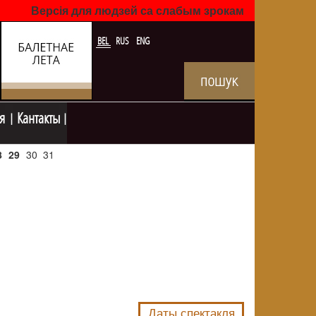
Версія для людзей са слабым зрокам
BEL
RUS
ENG
я
Кантакты
8
29
30
31
NULL
Даты спектакля