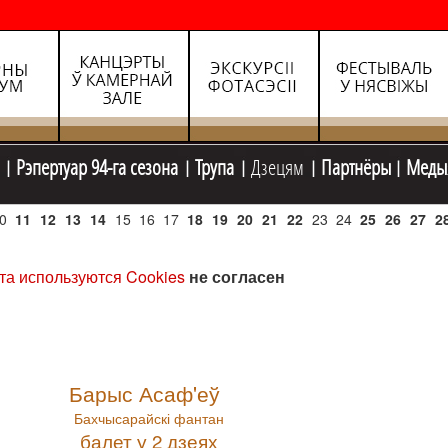
Рэпертуар 94-га сезона
Трупа
Дзецям
Партнёры
Меды
0
11
12
13
14
15
16
17
18
19
20
21
22
23
24
25
26
27
2
та используются Cookies
не согласен
Барыс Асаф'еў
Бахчысарайскі фантан
балет у 2 дзеях