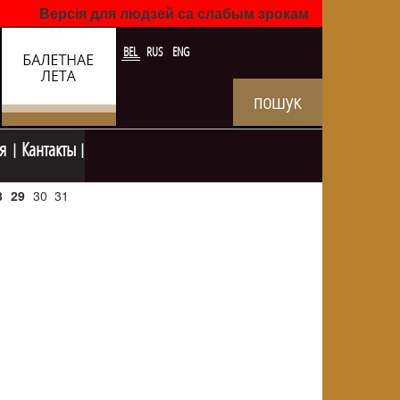
Версія для людзей са слабым зрокам
BEL
RUS
ENG
я
Кантакты
8
29
30
31