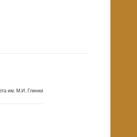
NULL
NULL
та им. М.И. Глинки
NULL
NULL