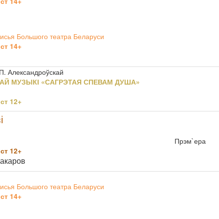
ст 14+
исья Большого театра Беларуси
ст 14+
 П. Александроўскай
АЙ МУЗЫКІ «САГРЭТАЯ СПЕВАМ ДУША»
ст 12+
і
Прэм`ера
ст 12+
Макаров
исья Большого театра Беларуси
ст 14+