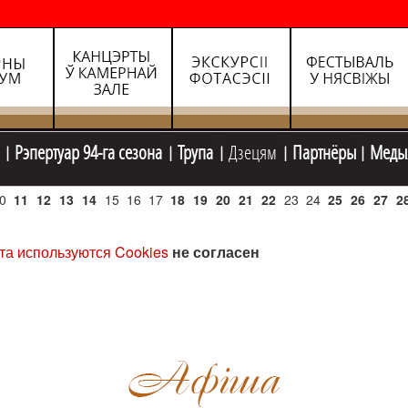
Рэпертуар 94-га сезона
Трупа
Дзецям
Партнёры
Меды
0
11
12
13
14
15
16
17
18
19
20
21
22
23
24
25
26
27
2
та используются Cookies
не согласен