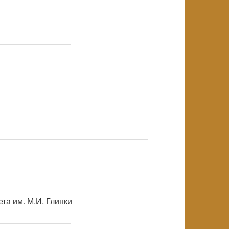
NULL
NULL
NULL
та им. М.И. Глинки
NULL