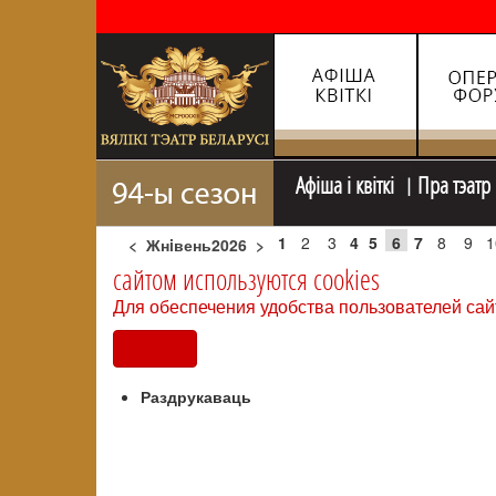
Афiша i квiткi
Пра тэатр
1
2
3
4
5
6
7
8
9
1
<
Жнiвень2026
>
сайтом используются cookies
Для обеспечения удобства пользователей сай
Согласен
Раздрукаваць