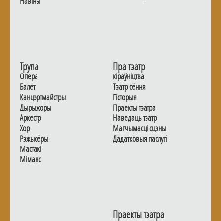
Навiны
Трупа
Пра тэатр
Опера
кіраўніцтва
Балет
Тэатр сёння
Канцэртмайстры
Гiсторыя
Дырыжоры
Праекты тэатра
Аркестр
Наведаць тэатр
Хор
Магчымасцi сцэны
Рэжысёры
Дадаткoвыя паслугi
Мастакі
Мiманс
Праекты тэатра