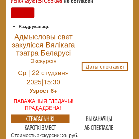
используются Cookies
не согласен
Согласен
Раздрукаваць
Адмысловы свет
закулісся Вялікага
NULL
тэатра Беларусі
Экскурсія
Даты спектакля
Ср | 22 студзеня
2025|15:30
Узрoст 6+
ПАВАЖАНЫЯ ГЛЕДАЧЫ!
ПРАДАДЗЕНА!
СТВАРАЛЬНIКI
ВЫКАНАЎЦЫ
КАРОТКІ ЗМЕСТ
АБ СПЕКТАКЛЕ
Стоимость экскурсии: 25 руб.