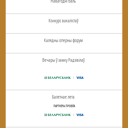
Навагоднi баль
Конкурс вакалiстаў
Калядны оперны форум
Вечары ў замку Радзiвiлаў
Балетнае лета
ПАРТНЕРЫ ПРОЕКТА