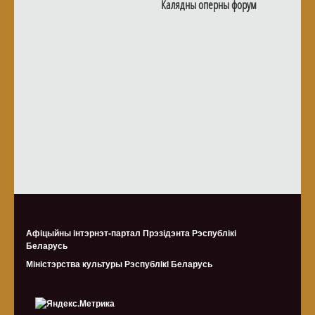
Калядны оперны форум
Афіцыйны інтэрнэт-партал Прэзідэнта Рэспублікі
Беларусь
Міністэрства культуры Рэспублiкi Беларусь