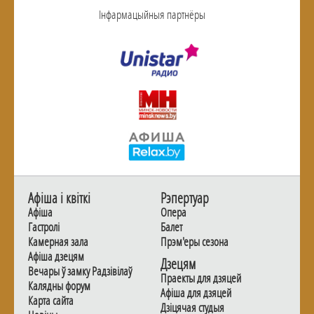
Інфармацыйныя партнёры
Афiша i квiткi
Рэпертуар
Афiша
Опера
Гастролi
Балет
Камерная зала
Прэм'еры сезона
Афiша дзецям
Дзецям
Вечары ў замку Радзiвiлаў
Праекты для дзяцей
Калядны форум
Афiша для дзяцей
Карта сайта
Дзiцячая студыя