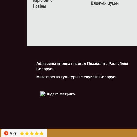
Дзiцячая студыя
Навiны
Афіцыйны інтэрнэт-партал Прэзідэнта Рэспублікі
Беларусь
Міністэрства культуры Рэспублiкi Беларусь