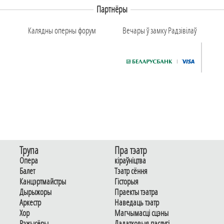
Партнёры
Калядны оперны форум
Вечары ў замку Радзiвiлаў
Трупа
Пра тэатр
Опера
кіраўніцтва
Балет
Тэатр сёння
Канцэртмайстры
Гiсторыя
Дырыжоры
Праекты тэатра
Аркестр
Наведаць тэатр
Хор
Магчымасцi сцэны
Рэжысёры
Дадаткoвыя паслугi