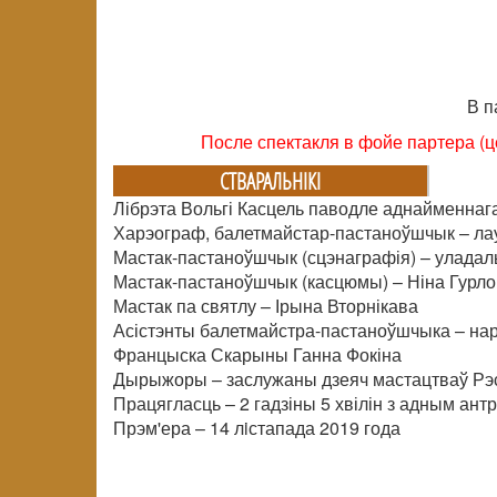
В п
После спектакля в фойе партера (ц
СТВАРАЛЬНIКI
Лібрэта Вольгі Касцель паводле аднайменнаг
Харэограф, балетмайстар-пастаноўшчык – ла
Мастак-пастаноўшчык (сцэнаграфія) – уладал
Мастак-пастаноўшчык (касцюмы) – Ніна Гурло
Мастак па святлу – Ірына Вторнікава
Асістэнты балетмайстра-пастаноўшчыка – нар
Францыска Скарыны Ганна Фокіна
Дырыжоры – заслужаны дзеяч мастацтваў Рэсп
Працягласць – 2 гадзіны 5 хвілін з адным ант
Прэм'ера – 14 лiстапада 2019 года