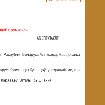
риной Еромкиной
АБ СПЕКТАКЛЕ
і Рэспублікі Беларусь Аляксандр Касцючэнка
русі Канстанцін Кузняцоў, уладальнік медаля
 Караваеў, Віталь Грышчанка