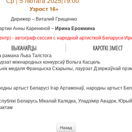
Ср | 5 лютага 2025|19:00
Узрoст 16+
Дирижер – Виталий Грищенко
артии Анны Карениной –
Ирина Еромкина
ентр) - автограф-сессия с народной артисткой Беларуси И
ВЫКАНАЎЦЫ
КАРОТКІ ЗМЕСТ
а рамана Льва Талстога
урэат міжнародных конкурсаў Вольга Касцель
ьнік медаля Францыска Скарыны, лаурэат Дзяржаўнай прэмі
одны артыст Беларусі Ігар Артамонаў, народны артыст Бела
ублікі Беларусь Мікалай Калядка, Уладзімір Авадок, Юрый
рактам
Назад