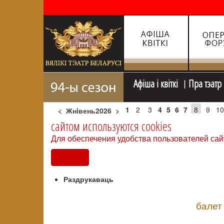
Афiша i квiткi
Пра тэатр
1
2
3
4
5
6
7
8
9
10
<
Жнiвень2026
>
сайтом используются cookies
Для обеспечения удобства пользователей сай
Согласен
Раздрукаваць
балет