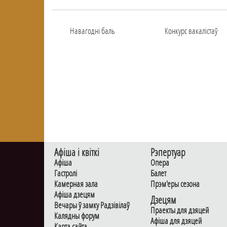
Навагоднi баль
Конкурс вакалiстаў
Афiша i квiткi
Рэпертуар
Афiша
Опера
Гастролi
Балет
Камерная зала
Прэм'еры сезона
Афiша дзецям
Дзецям
Вечары ў замку Радзiвiлаў
Праекты для дзяцей
Калядны форум
Афiша для дзяцей
Карта сайта