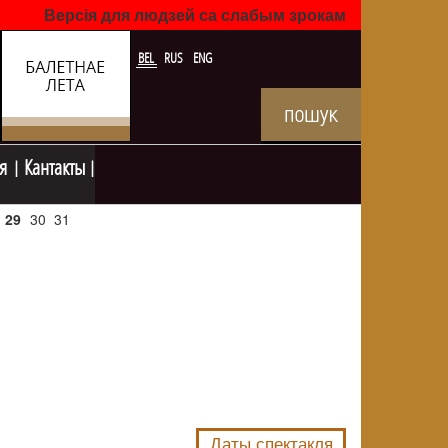
Версія для людзей са слабым зрокам
BEL
RUS
ENG
я
Кантакты
29
30
31
NULL
Даты спектакля