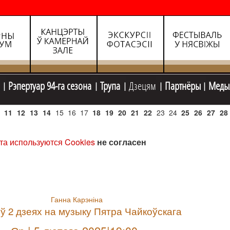
Рэпертуар 94-га сезона
Трупа
Дзецям
Партнёры
Меды
11
12
13
14
15
16
17
18
19
20
21
22
23
24
25
26
27
28
та используются Cookies
не согласен
Ганна Карэніна
 ў 2 дзеях на музыку Пятра Чайкоўскага