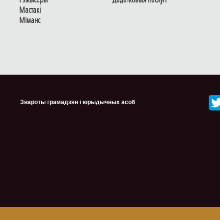
Мастакі
Мiманс
Звароты грамадзян і юрыдычных асоб