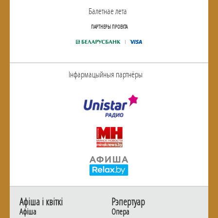
Балетнае лета
ПАРТНЕРЫ ПРОЕКТА
Інфармацыйныя партнёры
Афiша i квiткi
Рэпертуар
Афiша
Опера