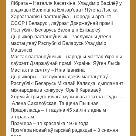
Лібрэта
–
Наталля Касаткіна, Уладзімір Васілёў у
рэдакцыі Валянціна Елізар'ева і Яўгена Лысіка
Харэаграфія і пастаноўка
–
народны артыст
СССР і Беларусі, лаўрэат Дзяржаўнай прэміі
Рэспублікі Беларусь Валянцін Елізар'еў
Дырыжор-пастаноўшчык
–
заслужаны дзеяч
мастацтваў Рэспублікі Беларусь Уладзімір
Машэнскі
Мастак-пастаноўшчык
–
народны мастак Украіны,
лаўрэат Дзяржаўнай прэміі Украіны Яўген Лысік
Мастак па святлу
–
Ніна Іванкіна
Дырыжоры
–
заслужаны дзеяч мастацтваў
Рэспублікі Беларусь Мікалай Калядка, дыпламант
міжнароднага конкурсу Юрый Караваеў
Хормайстры дзіцячага музычнага тэатра-студыі
–
Алена Сакалоўская, Таццяна Пышная
Працягласць
–
1 гадзіна 45 хвілін з адным
антрактам
Прэм'ера
–
11 красавіка 1976 года
Прэм'ера новай аўтарскай рэдакцыі
–
8 снежня