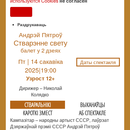
используются Cookies
не согласен
Согласен
Раздрукаваць
Андрэй Пятроў
Стварэнне свету
NULL
балет у 2 дзеях
Пт | 14 сакавiка
Даты спектакля
2025|19:00
Узрoст 12+
Дирижер – Николай
Колядко
СТВАРАЛЬНIКI
ВЫКАНАЎЦЫ
КАРОТКІ ЗМЕСТ
АБ СПЕКТАКЛЕ
Кампазітар
–
народны артыст СССР, лаўрэат
Дзяржаўнай прэміі СССР Андрэй Пятроў