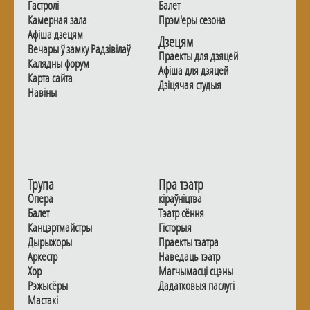
Гастролi
Балет
Камерная зала
Прэм'еры сезона
Афiша дзецям
Дзецям
Вечары ў замку Радзiвiлаў
Праекты для дзяцей
Калядны форум
Афiша для дзяцей
Карта сайта
Дзiцячая студыя
Навiны
Трупа
Пра тэатр
Опера
кіраўніцтва
Балет
Тэатр сёння
Канцэртмайстры
Гiсторыя
Дырыжоры
Праекты тэатра
Аркестр
Наведаць тэатр
Хор
Магчымасцi сцэны
Рэжысёры
Дадаткoвыя паслугi
Мастакі