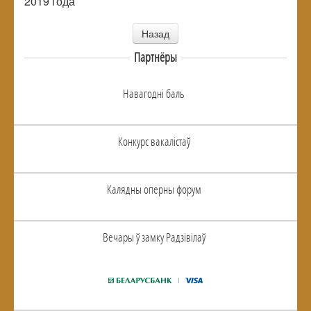
2019 года
Назад
Партнёры
Навагоднi баль
Конкурс вакалiстаў
Калядны оперны форум
Вечары ў замку Радзiвiлаў