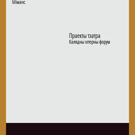
Мiманс
Праекты тэатра
Калядны оперны форум