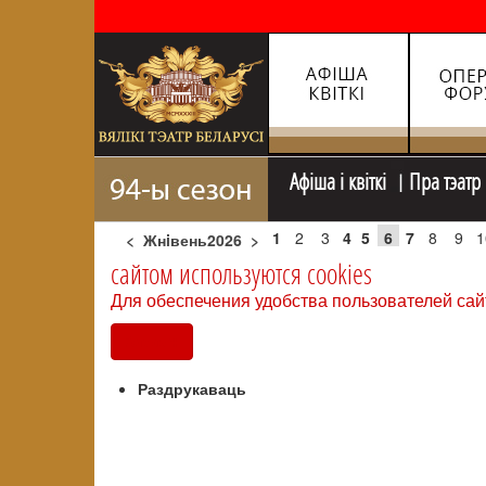
Афiша i квiткi
Пра тэатр
1
2
3
4
5
6
7
8
9
1
<
Жнiвень2026
>
сайтом используются cookies
Для обеспечения удобства пользователей сай
Согласен
Раздрукаваць