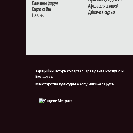
Калядны форум
Афiша для дзяцей
Карта сайта
Дзiцячая студыя
Навiны
Афіцыйны інтэрнэт-партал Прэзідэнта Рэспублікі
Беларусь
Міністэрства культуры Рэспублiкi Беларусь