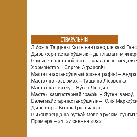
СТВАРАЛЬНIКI
Лібрэта Таццяны Калінінай паводле казкі Га
Дырыжор-пастаноўшчык – дыпламант міжнар
Рэжысёр-пастаноўшчык – уладальнік медаля
Хормайстар – Сяргей Аграновіч
Мастакі-пастаноўшчыкі (сцэнаграфія) – Андр
Мастак па касцюмах – Таццяна Лісавенка
Мастак па святлу – Яўген Лісіцын
Мастакі камп'ютарнай графікі – Яўген Іваноў,
Балетмайстар-пастаноўшчык – Юлія Маркоўс
Дырыжор – Віталь Грышчанка
Выконваецца на рускай мове з рускімі субтыт
Прэм'ера – 24, 27 снежня 2022