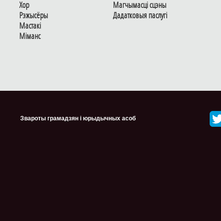
Хор
Магчымасцi сцэны
Рэжысёры
Дадаткoвыя паслугi
Мастакі
Мiманс
Звароты грамадзян і юрыдычных асоб