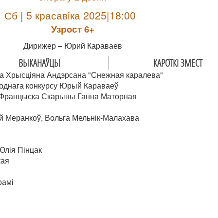
Сб | 5 красавiка 2025|18:00
Узрoст 6+
Дирижер – Юрий Караваев
ВЫКАНАЎЦЫ
КАРОТКІ ЗМЕСТ
нса Хрысціяна Андэрсана "Снежная каралева"
однага конкурсу Юрый Караваеў
 Францыска Скарыны Ганна Маторная
эй Меранкоў, Вольга Мельнік-Малахава
 Юлія Пінцак
кая
рамі