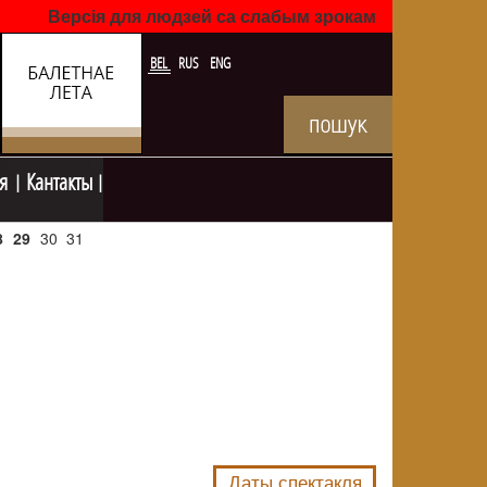
Версія для людзей са слабым зрокам
BEL
RUS
ENG
я
Кантакты
8
29
30
31
NULL
Даты спектакля