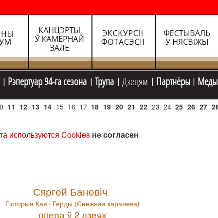
Рэпертуар 94-га сезона
Трупа
Дзецям
Партнёры
Меды
0
11
12
13
14
15
16
17
18
19
20
21
22
23
24
25
26
27
2
та используются Cookies
не согласен
Сяргей Баневіч
Гісторыя Кая і Герды (Снежная каралева)
опера ў 2 дзеях