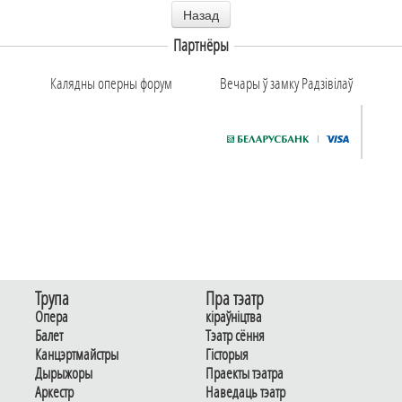
Назад
Партнёры
Калядны оперны форум
Вечары ў замку Радзiвiлаў
Трупа
Пра тэатр
Опера
кіраўніцтва
Балет
Тэатр сёння
Канцэртмайстры
Гiсторыя
Дырыжоры
Праекты тэатра
Аркестр
Наведаць тэатр