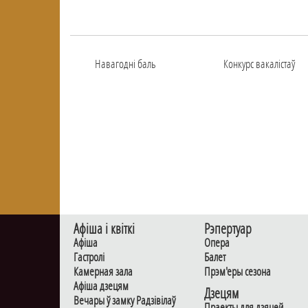
Навагоднi баль
Конкурс вакалiстаў
Афiша i квiткi
Рэпертуар
Афiша
Опера
Гастролi
Балет
Камерная зала
Прэм'еры сезона
Афiша дзецям
Дзецям
Вечары ў замку Радзiвiлаў
Праекты для дзяцей