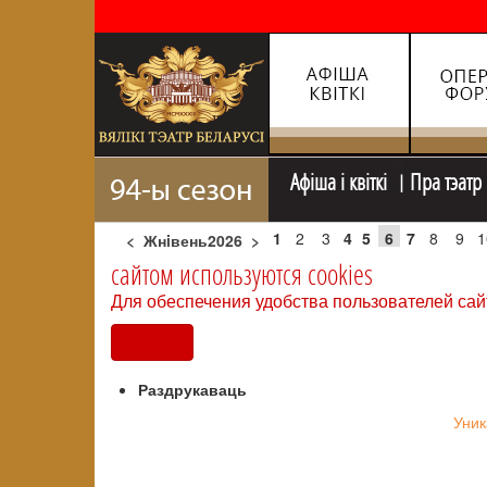
Афiша i квiткi
Пра тэатр
1
2
3
4
5
6
7
8
9
1
<
Жнiвень2026
>
сайтом используются cookies
Для обеспечения удобства пользователей сай
Согласен
Раздрукаваць
Уник