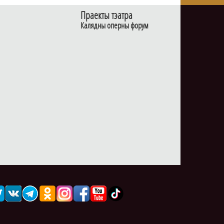
Праекты тэатра
Калядны оперны форум