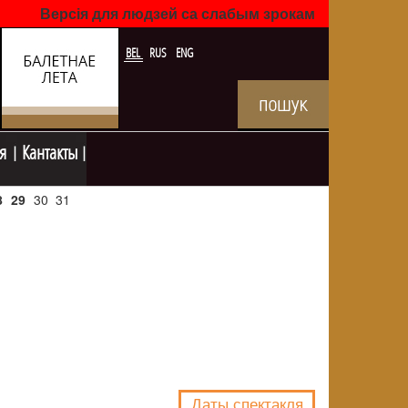
Версія для людзей са слабым зрокам
BEL
RUS
ENG
я
Кантакты
8
29
30
31
NULL
Даты спектакля