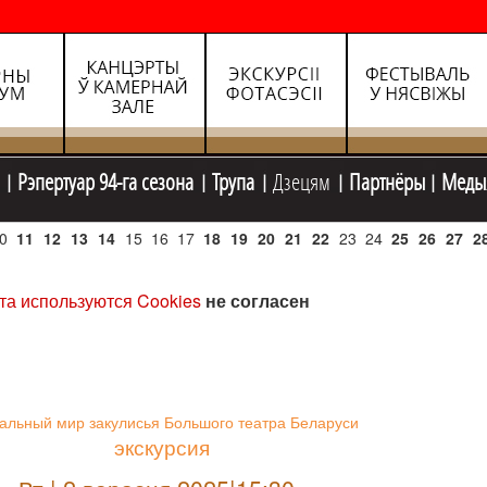
Рэпертуар 94-га сезона
Трупа
Дзецям
Партнёры
Меды
0
11
12
13
14
15
16
17
18
19
20
21
22
23
24
25
26
27
2
та используются Cookies
не согласен
альный мир закулисья Большого театра Беларуси
экскурсия