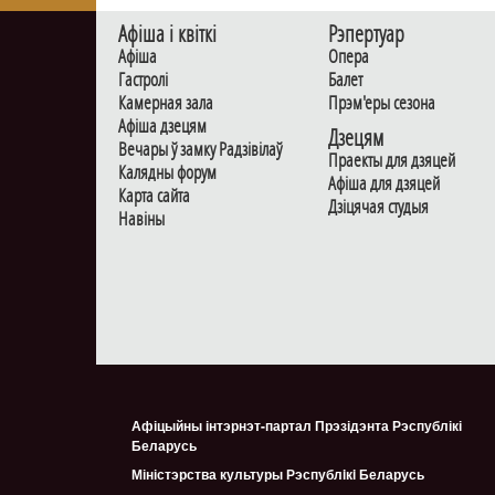
Афiша i квiткi
Рэпертуар
Афiша
Опера
Гастролi
Балет
Камерная зала
Прэм'еры сезона
Афiша дзецям
Дзецям
Вечары ў замку Радзiвiлаў
Праекты для дзяцей
Калядны форум
Афiша для дзяцей
Карта сайта
Дзiцячая студыя
Навiны
Афіцыйны інтэрнэт-партал Прэзідэнта Рэспублікі
Беларусь
Міністэрства культуры Рэспублiкi Беларусь