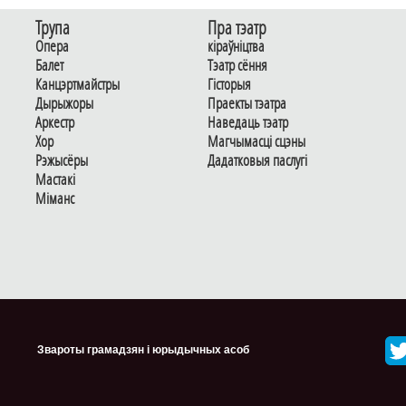
Трупа
Пра тэатр
Опера
кіраўніцтва
Балет
Тэатр сёння
Канцэртмайстры
Гiсторыя
Дырыжоры
Праекты тэатра
Аркестр
Наведаць тэатр
Хор
Магчымасцi сцэны
Рэжысёры
Дадаткoвыя паслугi
Мастакі
Мiманс
Звароты грамадзян і юрыдычных асоб