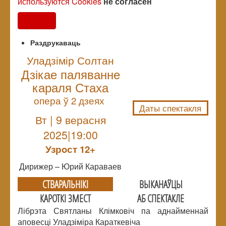
используются Cookies
не согласен
Согласен
Раздрукаваць
Уладзімір Солтан
Дзікае паляванне
NULL
караля Стаха
опера ў 2 дзеях
Даты спектакля
Вт | 9 верасня
2025|19:00
Узрoст 12+
Дирижер – Юрий Караваев
СТВАРАЛЬНIКI
ВЫКАНАЎЦЫ
КАРОТКІ ЗМЕСТ
АБ СПЕКТАКЛЕ
Лібрэта Святланы Клімковіч па аднайменнай
аповесці Уладзіміра Караткевіча