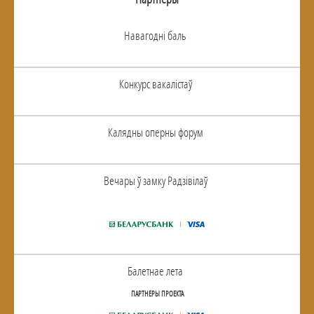
Навагоднi баль
Конкурс вакалiстаў
Калядны оперны форум
Вечары ў замку Радзiвiлаў
Балетнае лета
ПАРТНЕРЫ ПРОЕКТА