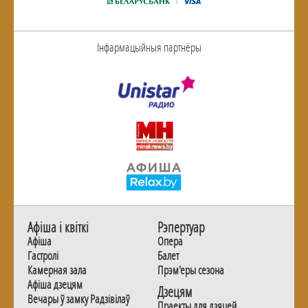
Інфармацыйныя партнёры
Афiша i квiткi
Рэпертуар
Афiша
Опера
Гастролi
Балет
Камерная зала
Прэм'еры сезона
Афiша дзецям
Дзецям
Вечары ў замку Радзiвiлаў
Праекты для дзяцей