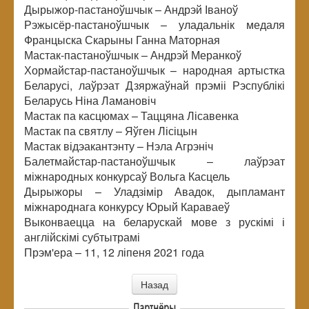
Дырыжор-пастаноўшчык – Андрэй Іваноў
Рэжысёр-пастаноўшчык – уладальнік медаля
Францыска Скарыны Ганна Маторная
Мастак-пастаноўшчык – Андрэй Меранкоў
Хормайстар-пастаноўшчык – народная артыстка
Беларусі, лаўрэат Дзяржаўнай прэміі Рэспублікі
Беларусь Ніна Ламановіч
Мастак па касцюмах – Таццяна Лісавенка
Мастак па святлу – Яўген Лісіцын
Мастак відэакантэнту – Нэла Агрэніч
Балетмайстар-пастаноўшчык – лаўрэат
міжнародных конкурсаў Вольга Касцель
Дырыжоры – Уладзімір Авадок, дыпламант
міжнароднага конкурсу Юрый Караваеў
Выконваецца на беларускай мове з рускімі і
англійскімі субтытрамі
Прэм'ера – 11, 12 ліпеня 2021 года
Назад
Партнёры