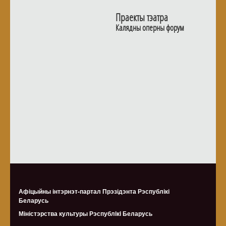
Праекты тэатра
Калядны оперны форум
Афіцыйны інтэрнэт-партал Прэзідэнта Рэспублікі
Беларусь
Міністэрства культуры Рэспублiкi Беларусь