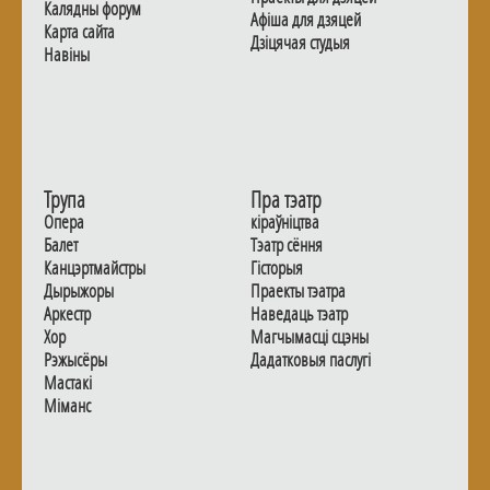
Калядны форум
Афiша для дзяцей
Карта сайта
Дзiцячая студыя
Навiны
Трупа
Пра тэатр
Опера
кіраўніцтва
Балет
Тэатр сёння
Канцэртмайстры
Гiсторыя
Дырыжоры
Праекты тэатра
Аркестр
Наведаць тэатр
Хор
Магчымасцi сцэны
Рэжысёры
Дадаткoвыя паслугi
Мастакі
Мiманс