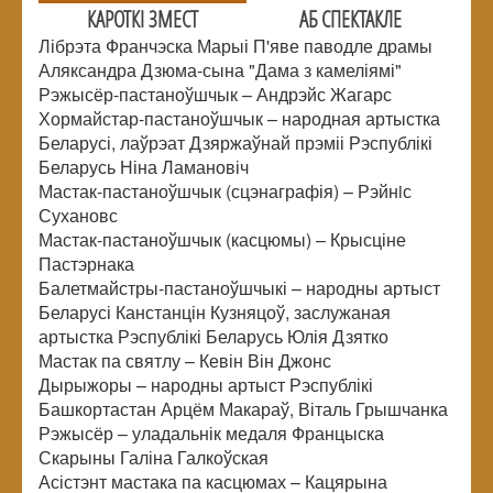
КАРОТКІ ЗМЕСТ
АБ СПЕКТАКЛЕ
Лібрэта Франчэска Марыі П'яве паводле драмы
Аляксандра Дзюма-сына "Дама з камеліямі"
Рэжысёр-пастаноўшчык – Андрэйс Жагарс
Хормайстар-пастаноўшчык – народная артыстка
Беларусі, лаўрэат Дзяржаўнай прэміі Рэспублікі
Беларусь Ніна Ламановіч
Мастак-пастаноўшчык (сцэнаграфія) – Рэйнiс
Сухановс
Мастак-пастаноўшчык (касцюмы) – Крысціне
Пастэрнака
Балетмайстры-пастаноўшчыкі – народны артыст
Беларусі Канстанцін Кузняцоў, заслужаная
артыстка Рэспублікі Беларусь Юлія Дзятко
Мастак па святлу – Кевін Він Джонс
Дырыжоры – народны артыст Рэспублікі
Башкортастан Арцём Макараў, Віталь Грышчанка
Рэжысёр – уладальнік медаля Францыска
Скарыны Галіна Галкоўская
Асістэнт мастака па касцюмах – Кацярына