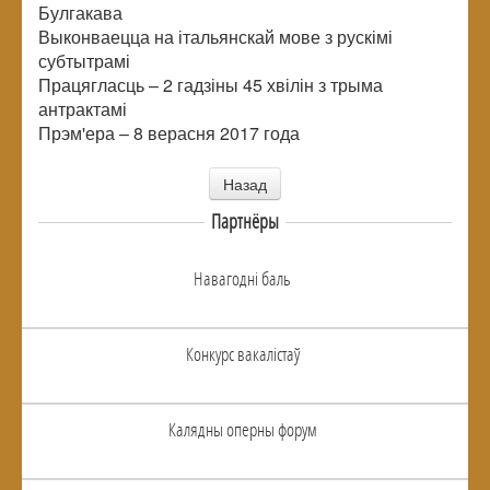
Булгакава
Выконваецца на італьянскай мове з рускімі
субтытрамі
Працягласць – 2 гадзіны 45 хвілін з трыма
антрактамі
Прэм'ера – 8 верасня 2017 года
Назад
Партнёры
Навагоднi баль
Конкурс вакалiстаў
Калядны оперны форум