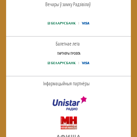
Вечары ў замку Радзiвiлаў
Балетнае лета
ПАРТНЕРЫ ПРОЕКТА
Інфармацыйныя партнёры