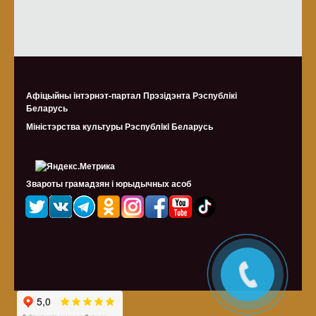
Афіцыйны інтэрнэт-партал Прэзідэнта Рэспублікі
Беларусь
Міністэрства культуры Рэспублiкi Беларусь
Звароты грамадзян і юрыдычных асоб