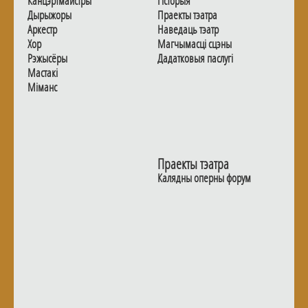
Канцэртмайстры
Гiсторыя
Дырыжоры
Праекты тэатра
Аркестр
Наведаць тэатр
Хор
Магчымасцi сцэны
Рэжысёры
Дадаткoвыя паслугi
Мастакі
Мiманс
Праекты тэатра
Калядны оперны форум