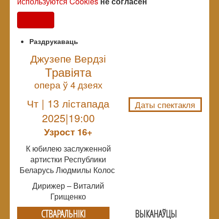
используются Cookies
не согласен
Согласен
Раздрукаваць
Джузепе Вердзі
Травіята
NULL
опера ў 4 дзеях
Чт | 13 лiстапада
Даты спектакля
2025|19:00
Узрoст 16+
К юбилею заслуженной
артистки Республики
Беларусь Людмилы Колос
Дирижер – Виталий
Грищенко
СТВАРАЛЬНIКI
ВЫКАНАЎЦЫ