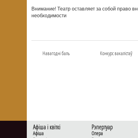
Внимание! Театр оставляет за собой право в
необходимости
Навагоднi баль
Конкурс вакалiстаў
Афiша i квiткi
Рэпертуар
Афiша
Опера