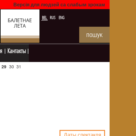
Версія для людзей са слабым зрокам
BEL
RUS
ENG
я
Кантакты
29
30
31
NULL
Даты спектакля