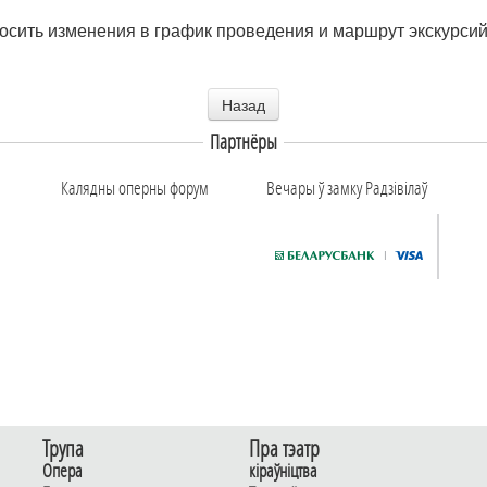
носить изменения в график проведения и маршрут экскурси
Назад
Партнёры
Калядны оперны форум
Вечары ў замку Радзiвiлаў
Трупа
Пра тэатр
Опера
кіраўніцтва