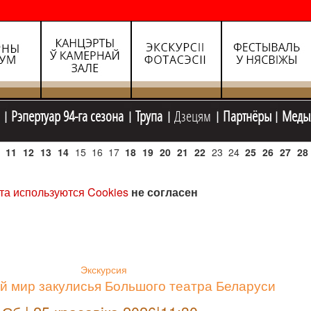
Рэпертуар 94-га сезона
Трупа
Дзецям
Партнёры
Меды
11
12
13
14
15
16
17
18
19
20
21
22
23
24
25
26
27
28
та используются Cookies
не согласен
Экскурсия
й мир закулисья Большого театра Беларуси