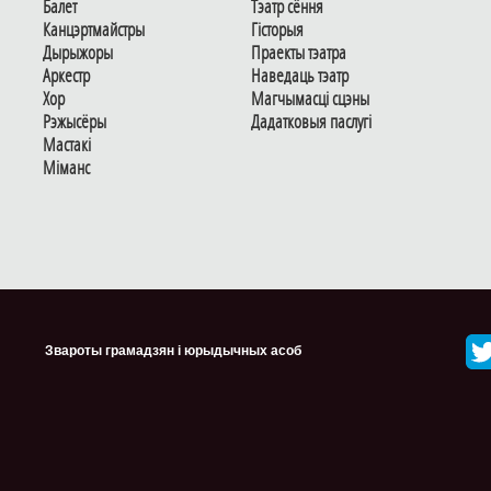
Балет
Тэатр сёння
Канцэртмайстры
Гiсторыя
Дырыжоры
Праекты тэатра
Аркестр
Наведаць тэатр
Хор
Магчымасцi сцэны
Рэжысёры
Дадаткoвыя паслугi
Мастакі
Мiманс
Звароты грамадзян і юрыдычных асоб