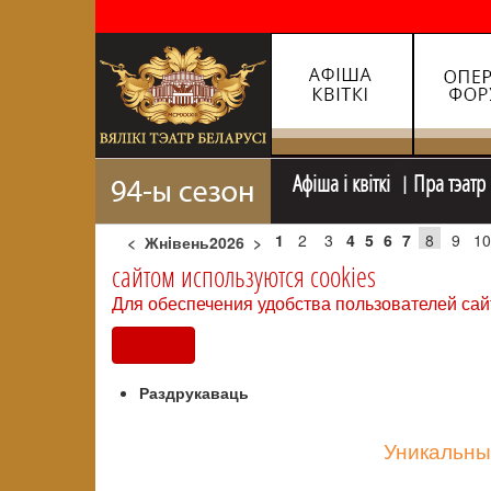
Афiша i квiткi
Пра тэатр
1
2
3
4
5
6
7
8
9
10
<
Жнiвень2026
>
сайтом используются cookies
Для обеспечения удобства пользователей сай
Согласен
Раздрукаваць
Уникальны