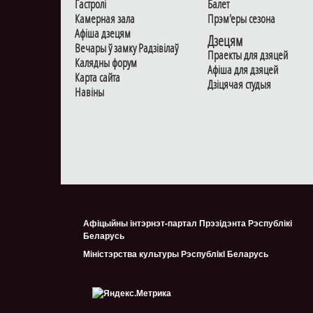
Гастролi
Балет
Камерная зала
Прэм'еры сезона
Афiша дзецям
Дзецям
Вечары ў замку Радзiвiлаў
Праекты для дзяцей
Калядны форум
Афiша для дзяцей
Карта сайта
Дзiцячая студыя
Навiны
Афіцыйны інтэрнэт-партал Прэзідэнта Рэспублікі
Беларусь
Міністэрства культуры Рэспублiкi Беларусь