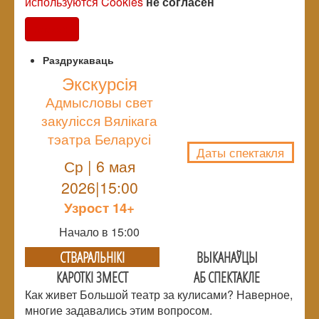
используются Cookies
не согласен
Согласен
Раздрукаваць
Экскурсія
Адмысловы свет
NULL
закулісся Вялікага
тэатра Беларусі
Даты спектакля
Ср | 6 мая
2026|15:00
Узрoст 14+
Начало в 15:00
СТВАРАЛЬНIКI
ВЫКАНАЎЦЫ
КАРОТКІ ЗМЕСТ
АБ СПЕКТАКЛЕ
Как живет Большой театр за кулисами? Наверное,
многие задавались этим вопросом.