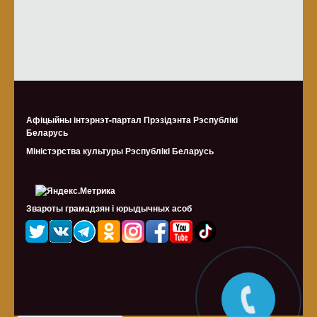
Афіцыйны інтэрнэт-партал Прэзідэнта Рэспублікі
Беларусь
Міністэрства культуры Рэспублiкi Беларусь
Звароты грамадзян і юрыдычных асоб