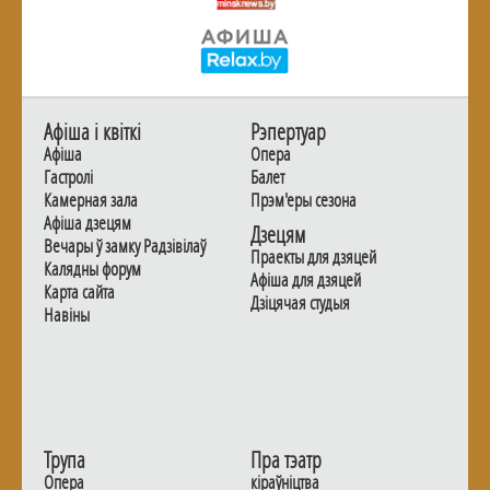
Афiша i квiткi
Рэпертуар
Афiша
Опера
Гастролi
Балет
Камерная зала
Прэм'еры сезона
Афiша дзецям
Дзецям
Вечары ў замку Радзiвiлаў
Праекты для дзяцей
Калядны форум
Афiша для дзяцей
Карта сайта
Дзiцячая студыя
Навiны
Трупа
Пра тэатр
Опера
кіраўніцтва