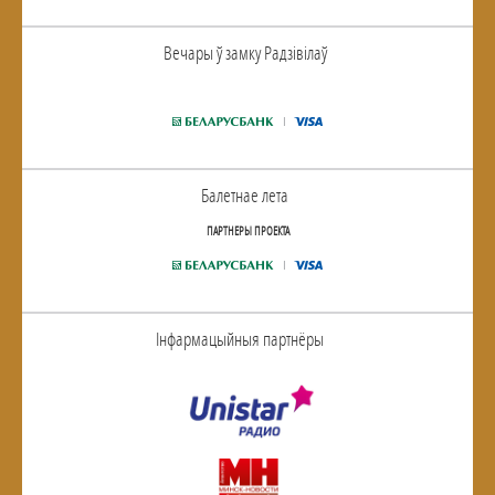
Вечары ў замку Радзiвiлаў
Балетнае лета
ПАРТНЕРЫ ПРОЕКТА
Інфармацыйныя партнёры