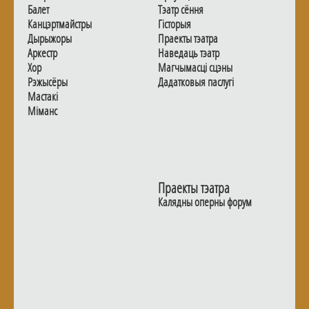
Балет
Тэатр сёння
Канцэртмайстры
Гiсторыя
Дырыжоры
Праекты тэатра
Аркестр
Наведаць тэатр
Хор
Магчымасцi сцэны
Рэжысёры
Дадаткoвыя паслугi
Мастакі
Мiманс
Праекты тэатра
Калядны оперны форум