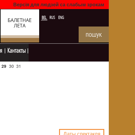
Версія для людзей са слабым зрокам
BEL
RUS
ENG
я
Кантакты
29
30
31
NULL
Даты спектакля