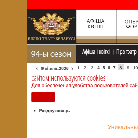
Афiша i квiткi
Пра тэатр
1
2
3
4
5
6
7
8
9
10
<
Жнiвень2026
>
сайтом используются cookies
Для обеспечения удобства пользователей сай
Согласен
Раздрукаваць
Уникальны