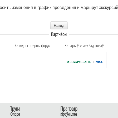
носить изменения в график проведения и маршрут экскурси
Назад
Партнёры
Калядны оперны форум
Вечары ў замку Радзiвiлаў
Трупа
Пра тэатр
Опера
кіраўніцтва