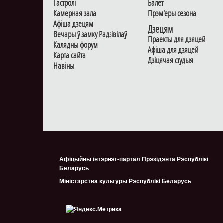
Гастролi
Балет
Камерная зала
Прэм'еры сезона
Афiша дзецям
Дзецям
Вечары ў замку Радзiвiлаў
Праекты для дзяцей
Калядны форум
Афiша для дзяцей
Карта сайта
Дзiцячая студыя
Навiны
Афіцыйны інтэрнэт-партал Прэзідэнта Рэспублікі
Беларусь
Міністэрства культуры Рэспублiкi Беларусь