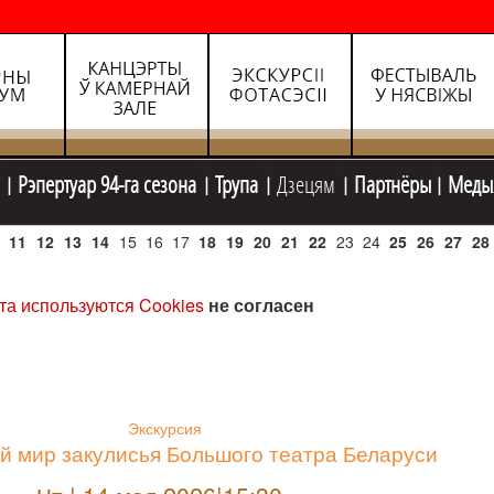
Рэпертуар 94-га сезона
Трупа
Дзецям
Партнёры
Меды
11
12
13
14
15
16
17
18
19
20
21
22
23
24
25
26
27
28
та используются Cookies
не согласен
Экскурсия
й мир закулисья Большого театра Беларуси