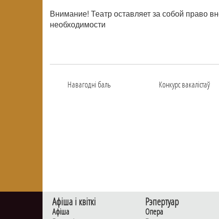
Внимание! Театр оставляет за собой право в
необходимости
Навагоднi баль
Конкурс вакалiстаў
Афiша i квiткi
Рэпертуар
Афiша
Опера