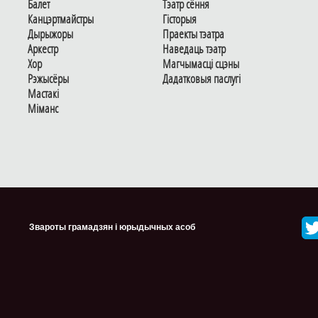
Балет
Тэатр сёння
Канцэртмайстры
Гiсторыя
Дырыжоры
Праекты тэатра
Аркестр
Наведаць тэатр
Хор
Магчымасцi сцэны
Рэжысёры
Дадаткoвыя паслугi
Мастакі
Мiманс
Звароты грамадзян і юрыдычных асоб