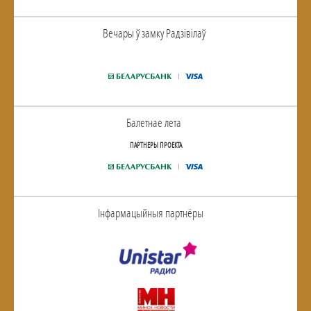
Вечары ў замку Радзiвiлаў
Балетнае лета
ПАРТНЕРЫ ПРОЕКТА
Інфармацыйныя партнёры