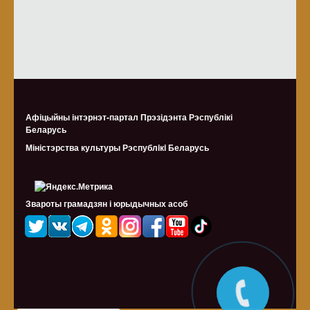
Афіцыйны інтэрнэт-партал Прэзідэнта Рэспублікі
Беларусь
Міністэрства культуры Рэспублiкi Беларусь
Звароты грамадзян і юрыдычных асоб