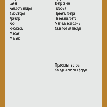
Балет
Тэатр сёння
Канцэртмайстры
Гiсторыя
Дырыжоры
Праекты тэатра
Аркестр
Наведаць тэатр
Хор
Магчымасцi сцэны
Рэжысёры
Дадаткoвыя паслугi
Мастакі
Мiманс
Праекты тэатра
Калядны оперны форум