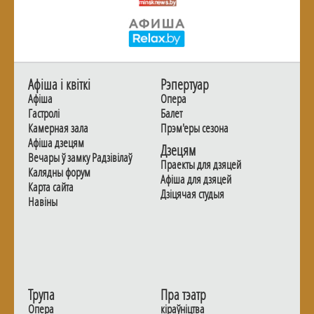
Афiша i квiткi
Рэпертуар
Афiша
Опера
Гастролi
Балет
Камерная зала
Прэм'еры сезона
Афiша дзецям
Дзецям
Вечары ў замку Радзiвiлаў
Праекты для дзяцей
Калядны форум
Афiша для дзяцей
Карта сайта
Дзiцячая студыя
Навiны
Трупа
Пра тэатр
Опера
кіраўніцтва