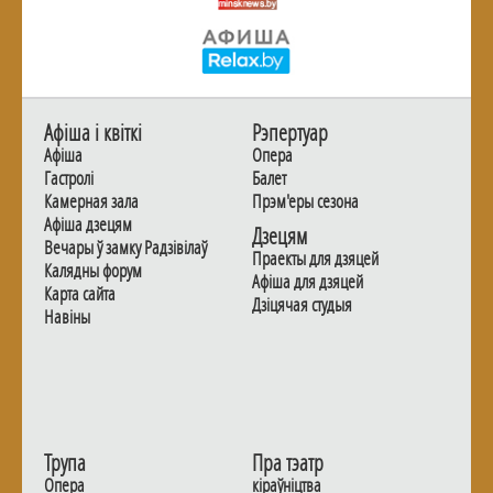
Афiша i квiткi
Рэпертуар
Афiша
Опера
Гастролi
Балет
Камерная зала
Прэм'еры сезона
Афiша дзецям
Дзецям
Вечары ў замку Радзiвiлаў
Праекты для дзяцей
Калядны форум
Афiша для дзяцей
Карта сайта
Дзiцячая студыя
Навiны
Трупа
Пра тэатр
Опера
кіраўніцтва