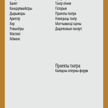
Балет
Тэатр сёння
Канцэртмайстры
Гiсторыя
Дырыжоры
Праекты тэатра
Аркестр
Наведаць тэатр
Хор
Магчымасцi сцэны
Рэжысёры
Дадаткoвыя паслугi
Мастакі
Мiманс
Праекты тэатра
Калядны оперны форум