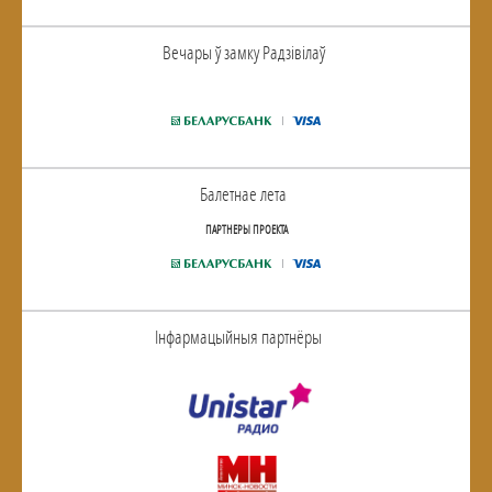
Вечары ў замку Радзiвiлаў
Балетнае лета
ПАРТНЕРЫ ПРОЕКТА
Інфармацыйныя партнёры