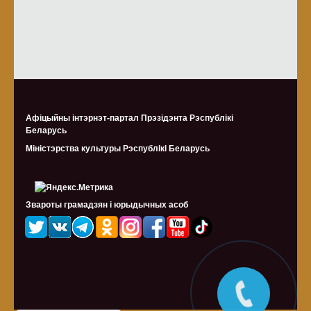
Афіцыйны інтэрнэт-партал Прэзідэнта Рэспублікі
Беларусь
Міністэрства культуры Рэспублiкi Беларусь
Звароты грамадзян і юрыдычных асоб