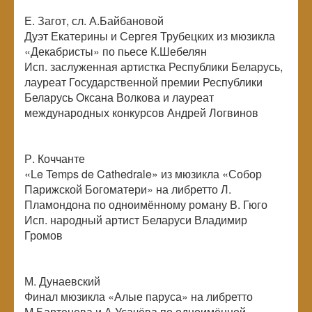
Е. Загот, сл. А.Байбановой
Дуэт Екатерины и Сергея Трубецких из мюзикла
«Декабристы» по пьесе К.Шебелян
Исп. заслуженная артистка Республики Беларусь,
лауреат Государственной премии Республики
Беларусь Оксана Волкова и лауреат
международных конкурсов Андрей Логвинов
Р. Коччанте
«Le Temps de Cathedrale» из мюзикла «Собор
Парижской Богоматери» на либретто Л.
Пламондона по одноимённому роману В. Гюго
Исп. народный артист Беларуси Владимир
Громов
М. Дунаевский
Финал мюзикла «Алые паруса» на либретто
М.Бартенева и А.Усачёва по одноимённой