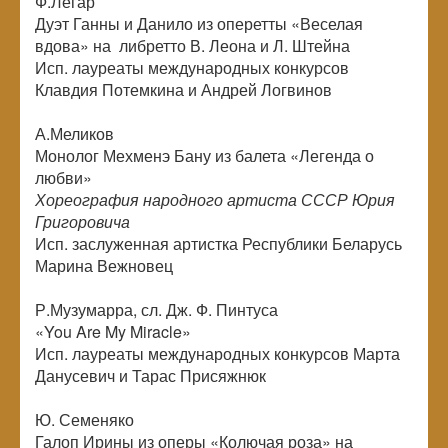
Ф.Легар
Дуэт Ганны и Данило из оперетты «Веселая
вдова» на либретто В. Леона и Л. Штейна
Исп. лауреаты международных конкурсов
Клавдия Потемкина и Андрей Логвинов
А.Меликов
Монолог Мехменэ Бану из балета «Легенда о
любви»
Хореография народного артиста СССР Юрия
Григоровича
Исп. заслуженная артистка Республики Беларусь
Марина Вежновец
Р.Музумарра, сл. Дж. Ф. Пинтуса
«You Are My Miracle»
Исп. лауреаты международных конкурсов Марта
Данусевич и Тарас Присяжнюк
Ю. Семеняко
Галоп Ирины из оперы «Колючая роза» на