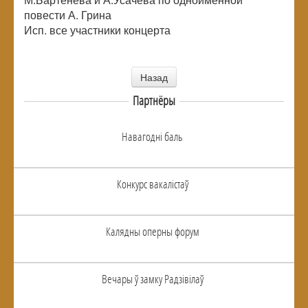
повести А. Грина
Исп. все участники концерта
Назад
Партнёры
Навагоднi баль
Конкурс вакалiстаў
Калядны оперны форум
Вечары ў замку Радзiвiлаў