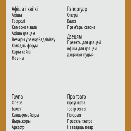
Афiша i квiткi
Рэпертуар
Афiша
Опера
Гастролi
Балет
Камерная зала
Прэм'еры сезона
Афiша дзецям
Дзецям
Вечары ў замку Радзiвiлаў
Праекты для дзяцей
Калядны форум
Афiша для дзяцей
Карта сайта
Дзiцячая студыя
Навiны
Трупа
Пра тэатр
Опера
кіраўніцтва
Балет
Тэатр сёння
Канцэртмайстры
Гiсторыя
Дырыжоры
Праекты тэатра
Аркестр
Наведаць тэатр