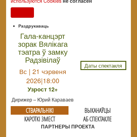
используются Cookies
не согласен
Согласен
Раздрукаваць
Гала-канцэрт
зорак Вялікага
NULL
тэатра ў замку
Радзівілаў
Даты спектакля
Вс | 21 чэрвеня
2026|18:00
Узрoст 12+
Дирижер – Юрий Караваев
СТВАРАЛЬНIКI
ВЫКАНАЎЦЫ
КАРОТКІ ЗМЕСТ
АБ СПЕКТАКЛЕ
ПАРТНЕРЫ ПРОЕКТА