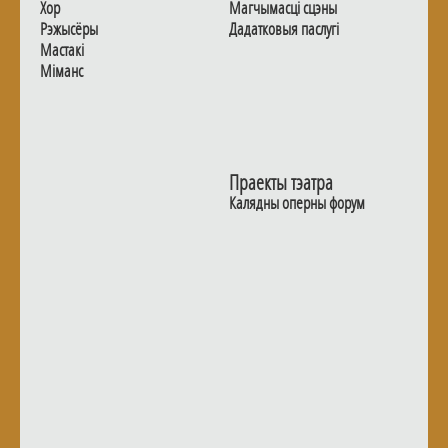
Хор
Магчымасцi сцэны
Рэжысёры
Дадаткoвыя паслугi
Мастакі
Мiманс
Праекты тэатра
Калядны оперны форум