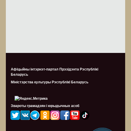
Афіцыйны інтэрнэт-партал Прэзідэнта Рэспублікі
Беларусь
Міністэрства культуры Рэспублiкi Беларусь
Звароты грамадзян і юрыдычных асоб