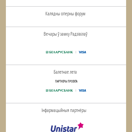
Калядны оперны форум
Вечары ў замку Радзiвiлаў
Балетнае лета
ПАРТНЕРЫ ПРОЕКТА
Інфармацыйныя партнёры