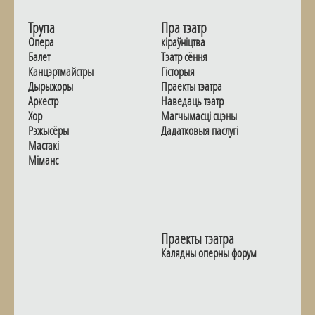
Трупа
Пра тэатр
Опера
кіраўніцтва
Балет
Тэатр сёння
Канцэртмайстры
Гiсторыя
Дырыжоры
Праекты тэатра
Аркестр
Наведаць тэатр
Хор
Магчымасцi сцэны
Рэжысёры
Дадаткoвыя паслугi
Мастакі
Мiманс
Праекты тэатра
Калядны оперны форум