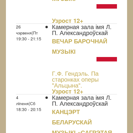
NULL
Узрoст 12+
Камерная зала імя Л.
26
П. Александроўскай
чэрвеня|Пт
19:30 - 21:15
ВЕЧАР БАРОЧНАЙ
МУЗЫКІ
NULL
Г.Ф. Гендэль. Па
старонках оперы
"Альцына".
Узрoст 12+
Камерная зала імя Л.
4
П. Александроўскай
лiпеня|Сб
18:30 - 20:15
КАНЦЭРТ
БЕЛАРУСКАЙ
МУЗЫКІ «САГРЭТАЯ