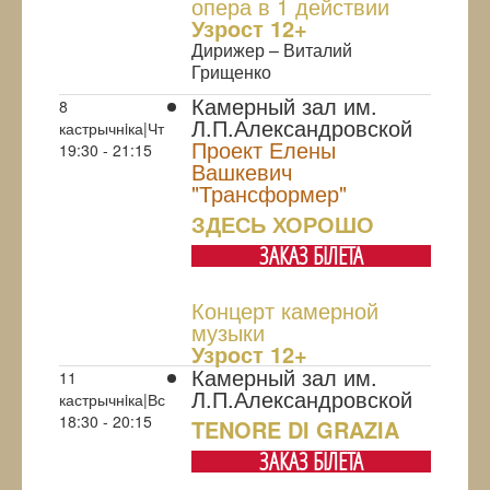
опера в 1 действии
Узрoст 12+
Дирижер – Виталий
Грищенко
Камерный зал им.
8
Л.П.Александровской
кастрычнiка|Чт
Проект Елены
19:30 - 21:15
Вашкевич
"Трансформер"
ЗДЕСЬ ХОРОШО
ЗАКАЗ БIЛЕТА
Концерт камерной
музыки
Узрoст 12+
Камерный зал им.
11
Л.П.Александровской
кастрычнiка|Вс
18:30 - 20:15
TENORE DI GRAZIA
ЗАКАЗ БIЛЕТА