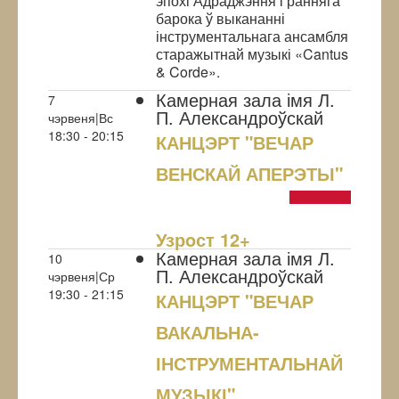
эпохі Адраджэння і ранняга
барока ў выкананні
інструментальнага ансамбля
старажытнай музыкі «Cantus
& Corde».
Камерная зала імя Л.
7
П. Александроўскай
чэрвеня|Вс
18:30 - 20:15
КАНЦЭРТ "ВЕЧАР
ВЕНСКАЙ АПЕРЭТЫ"
NULL
Узрoст 12+
Камерная зала імя Л.
10
П. Александроўскай
чэрвеня|Ср
19:30 - 21:15
КАНЦЭРТ "ВЕЧАР
ВАКАЛЬНА-
ІНСТРУМЕНТАЛЬНАЙ
МУЗЫКІ"