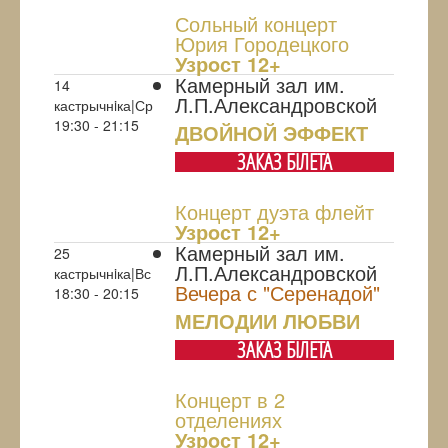
Сольный концерт
Юрия Городецкого
Узрoст 12+
Камерный зал им.
14
Л.П.Александровской
кастрычнiка|Ср
19:30 - 21:15
ДВОЙНОЙ ЭФФЕКТ
ЗАКАЗ БIЛЕТА
Концерт дуэта флейт
Узрoст 12+
Камерный зал им.
25
Л.П.Александровской
кастрычнiка|Вс
Вечера с "Серенадой"
18:30 - 20:15
МЕЛОДИИ ЛЮБВИ
ЗАКАЗ БIЛЕТА
Концерт в 2
отделениях
Узрoст 12+