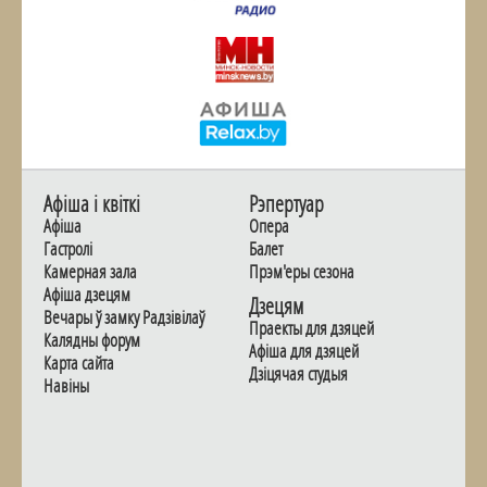
Афiша i квiткi
Рэпертуар
Афiша
Опера
Гастролi
Балет
Камерная зала
Прэм'еры сезона
Афiша дзецям
Дзецям
Вечары ў замку Радзiвiлаў
Праекты для дзяцей
Калядны форум
Афiша для дзяцей
Карта сайта
Дзiцячая студыя
Навiны