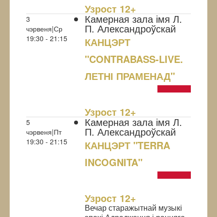
Узрoст 12+
Камерная зала імя Л.
3
П. Александроўскай
чэрвеня|Ср
19:30 - 21:15
КАНЦЭРТ
"CONTRABASS-LIVE.
ЛЕТНІ ПРАМЕНАД"
NULL
Узрoст 12+
Камерная зала імя Л.
5
П. Александроўскай
чэрвеня|Пт
19:30 - 21:15
КАНЦЭРТ "TERRA
INCOGNITA"
NULL
Узрoст 12+
Вечар старажытнай музыкі