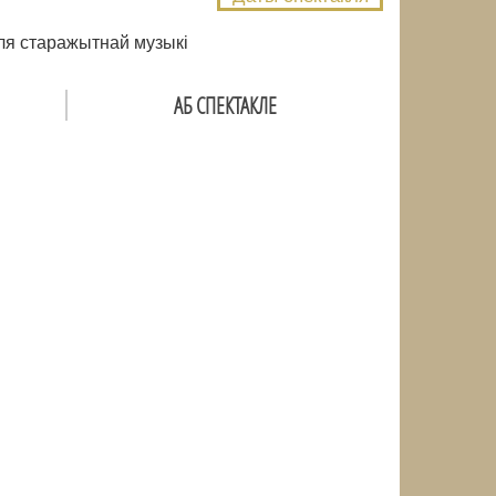
ля старажытнай музыкі
АБ СПЕКТАКЛЕ