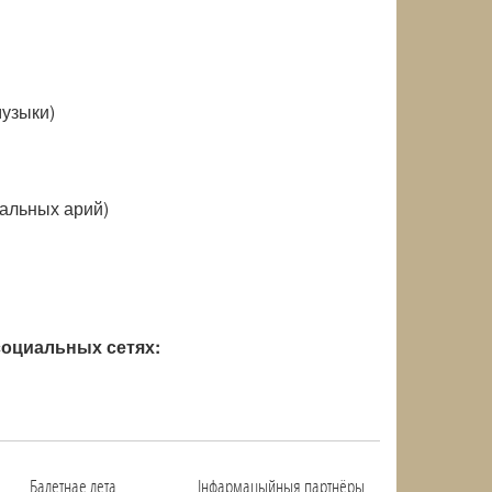
музыки)
ыкальных арий)
оциальных сетях:
Балетнае лета
Інфармацыйныя партнёры