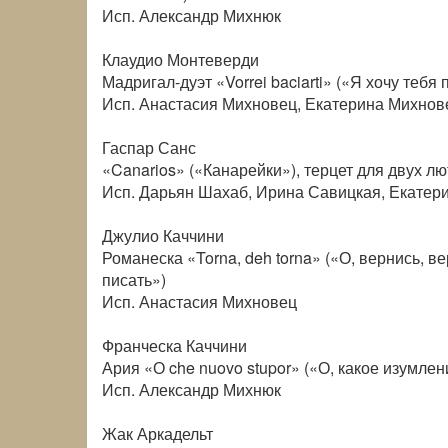
Исп. Александр Михнюк
Клаудио Монтеверди
Мадригал-дуэт «Vorrei baciarti» («Я хочу теб
Исп. Анастасия Михновец, Екатерина Михнов
Гаспар Санс
«Canarios» («Канарейки»), терцет для двух лю
Исп. Дарьян Шахаб, Ирина Савицкая, Екатер
Джулио Каччини
Романеска «Torna, deh torna» («О, вернись, в
писать»)
Исп. Анастасия Михновец
Франческа Каччини
Ария «О che nuovo stupor» («О, какое изумление
Исп. Александр Михнюк
Жак Аркадельт