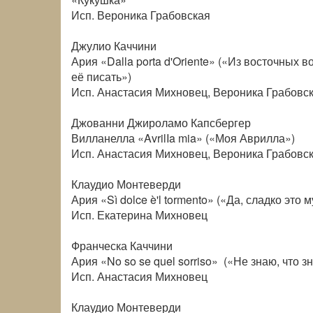
Исп. Вероника Грабовская
Джулио Каччини
Ария «Dalla porta d'Oriente» («Из восточных 
её писать»)
Исп. Анастасия Михновец, Вероника Грабовс
Джованни Джироламо Капсбергер
Вилланелла «AvrilIa mia» («Моя Аврилла»)
Исп. Анастасия Михновец, Вероника Грабовс
Клаудио Монтеверди
Ария «Sì dolce è'l tormento» («Да, сладко это 
Исп. Екатерина Михновец
Франческа Каччини
Ария «No so se quel sorriso» («Не знаю, что зн
Исп. Анастасия Михновец
Клаудио Монтеверди