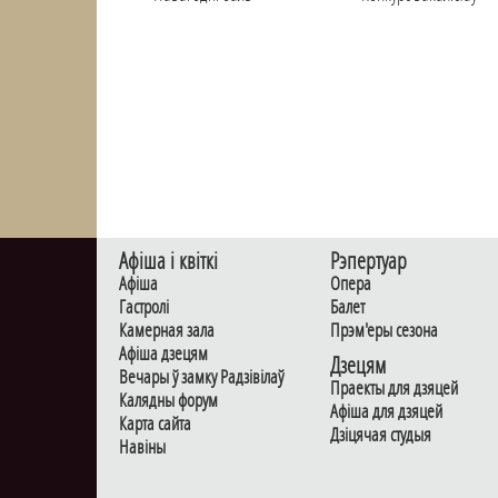
Афiша i квiткi
Рэпертуар
Афiша
Опера
Гастролi
Балет
Камерная зала
Прэм'еры сезона
Афiша дзецям
Дзецям
Вечары ў замку Радзiвiлаў
Праекты для дзяцей
Калядны форум
Афiша для дзяцей
Карта сайта
Дзiцячая студыя
Навiны