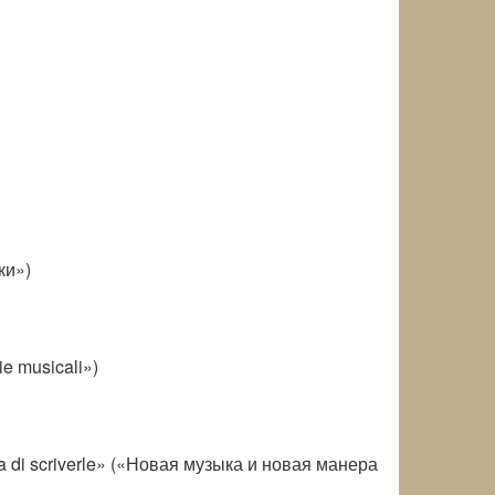
ки»)
ie musicali»)
a di scriverle» («Новая музыка и новая манера