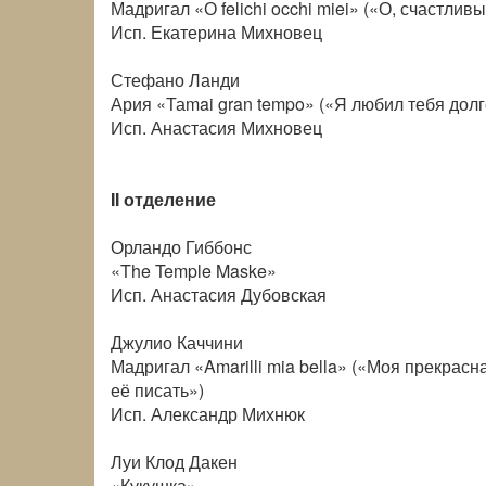
Мадригал «О felichi occhi miei» («О, счастливы
Исп. Екатерина Михновец
Стефано Ланди
Ария «Таmai gran tempo» («Я любил тебя долгое
Исп. Анастасия Михновец
II отделение
Орландо Гиббонс
«The Temple Maske»
Исп. Анастасия Дубовская
Джулио Каччини
Мадригал «Amarilli mia bella» («Моя прекрасн
её писать»)
Исп. Александр Михнюк
Луи Клод Дакен
«Кукушка»