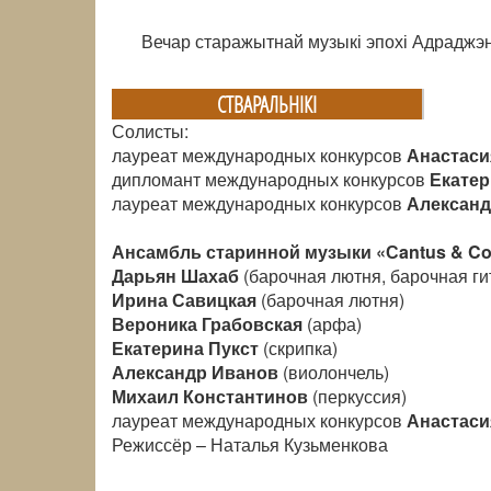
Вечар старажытнай музыкі эпохі Адраджэн
СТВАРАЛЬНIКI
Солисты:
лауреат международных конкурсов
Анастаси
дипломант международных конкурсов
Екате
лауреат международных конкурсов
Алексан
Ансамбль старинной музыки «Сantus & Co
Дарьян Шахаб
(барочная лютня, барочная ги
Ирина Савицкая
(барочная лютня)
Вероника Грабовская
(арфа)
Екатерина Пукст
(скрипка)
Александр Иванов
(виолончель)
Михаил Константинов
(перкуссия)
лауреат международных конкурсов
Анастаси
Режиссёр – Наталья Кузьменкова