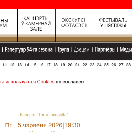
Рэпертуар 94-га сезона
Трупа
Дзецям
Партнёры
Меды
11
12
13
14
15
16
17
18
19
20
21
22
23
24
25
26
27
28
та используются Cookies
не согласен
Канцэрт "Terra Incognita"
Пт | 5 чэрвеня 2026|19:30