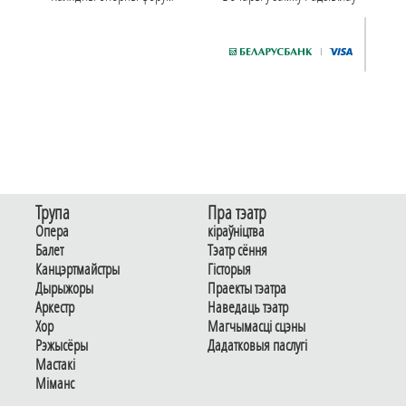
Трупа
Пра тэатр
Опера
кіраўніцтва
Балет
Тэатр сёння
Канцэртмайстры
Гiсторыя
Дырыжоры
Праекты тэатра
Аркестр
Наведаць тэатр
Хор
Магчымасцi сцэны
Рэжысёры
Дадаткoвыя паслугi
Мастакі
Мiманс