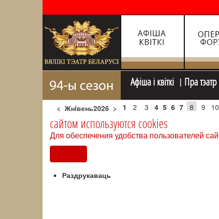
Афiша i квiткi
Пра тэатр
1
2
3
4
5
6
7
8
9
10
<
Жнiвень2026
>
сайтом используются cookies
Для обеспечения удобства пользователей сай
Согласен
Раздрукаваць