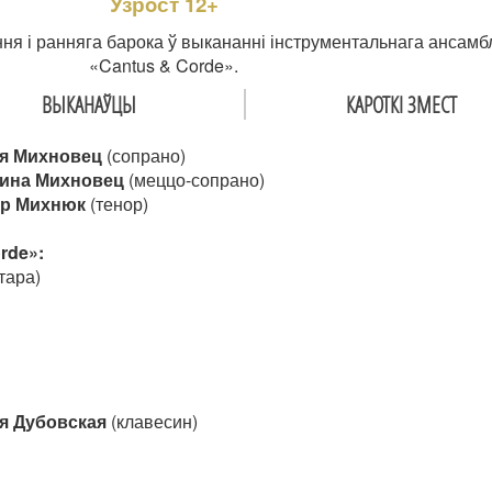
Узрoст 12+
ня і ранняга барока ў выкананні інструментальнага ансамб
«Cantus & Corde».
ВЫКАНАЎЦЫ
КАРОТКІ ЗМЕСТ
я Михновец
(сопрано)
рина Михновец
(меццо-сопрано)
др Михнюк
(тенор)
rde»:
тара)
я Дубовская
(клавесин)