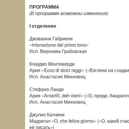
ПРОГРАММА
(В программе возможны изменения)
I отделение
Джованни Габриели
«Intonazione del primo tono»
Исп. Вероника Грабовская
Клаудио Монтеверди
Ария «Ecco di dolci raggi» («Взгляни на сладк
Исп. Анастасия Михновец
Стефано Ланди
Ария «Amarilli, deh vieni» («О, приди, Амарилли
Исп. Анастасия Михновец
Джулио Каччини
Мадригал «О, che felice giorno» («О, какой сч
её писать»)