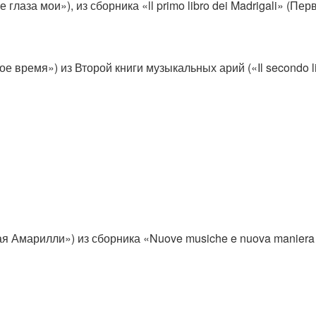
е глаза мои»), из сборника «ll primo libro dei Madrigali» (Пе
 время») из Второй книги музыкальных арий («Il secondo libr
ая Амарилли») из сборника «Nuove musiche e nuova maniera 