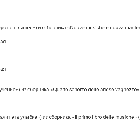
ворот он вышел») из сборника «Nuove musiche e nuova manier
кая
кая
мучение») из сборника «Quarto scherzo delle ariose vaghezze»
ачит эта улыбка») из сборника «Il primo libro delle musiche»