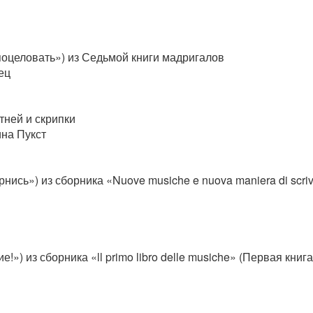
я поцеловать») из Седьмой книги мадригалов
ец
тней и скрипки
ина Пукст
ернись») из сборника «Nuove musiche e nuova maniera di scr
!») из сборника «ll primo libro delle musiche» (Первая книг