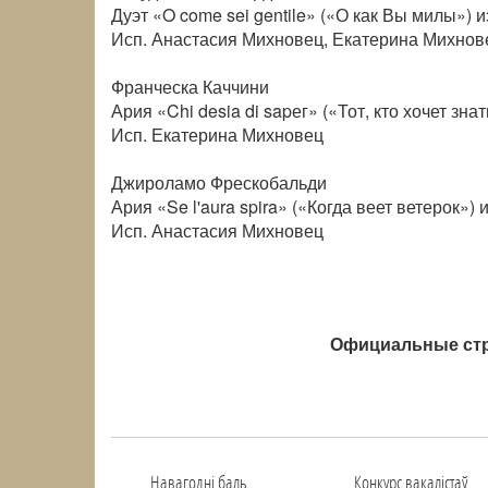
Дуэт «O come sei gentile» («О как Вы милы»)
Исп. Анастасия Михновец, Екатерина Михнов
Франческа Каччини
Ария «Chi desia di sapег» («Тот, кто хочет знат
Исп. Екатерина Михновец
Джироламо Фрескобальди
Ария «Se l'aura spira» («Когда веет ветерок») 
Исп. Анастасия Михновец
Официальные стр
Навагоднi баль
Конкурс вакалiстаў