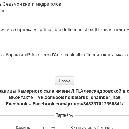
 из Седьмой книги мадригалов
ец
ь») из сборника «Il primo libro delle musiche» (Первая книга 
из сборника «Primo libro d'Arie musicali» (Первая книга муз
Назад
аницы Камерного зала имени Л.П.Александровской в с
ВКонтакте –
Vk.com/bolshoibelarus_chamber_hall
Facebook –
Facebook.com/groups/348337012356841/
Партнёры
Калядны оперны форум
Вечары ў замку Радзiвiлаў