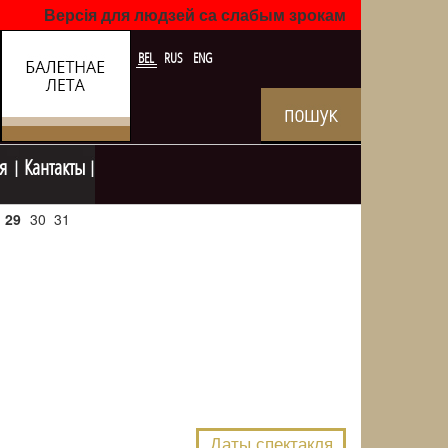
Версія для людзей са слабым зрокам
BEL
RUS
ENG
я
Кантакты
29
30
31
NULL
Даты спектакля