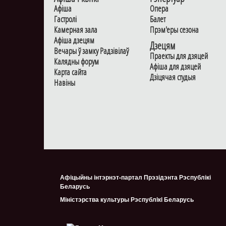
Афiша
Опера
Гастролi
Балет
Камерная зала
Прэм'еры сезона
Афiша дзецям
Дзецям
Вечары ў замку Радзiвiлаў
Праекты для дзяцей
Калядны форум
Афiша для дзяцей
Карта сайта
Дзiцячая студыя
Навiны
Афіцыйны інтэрнэт-партал Прэзідэнта Рэспублікі
Беларусь
Міністэрства культуры Рэспублiкi Беларусь