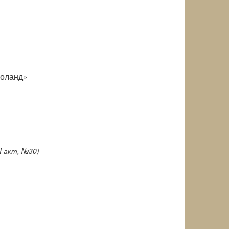
Роланд»
I акт, №30)