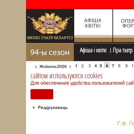
Афiша i квiткi
Пра тэатр
1
2
3
4
5
6
7
8
9
1
<
Жнiвень2026
>
сайтом используются cookies
Для обеспечения удобства пользователей сай
Согласен
Раздрукаваць
Г.Ф. 