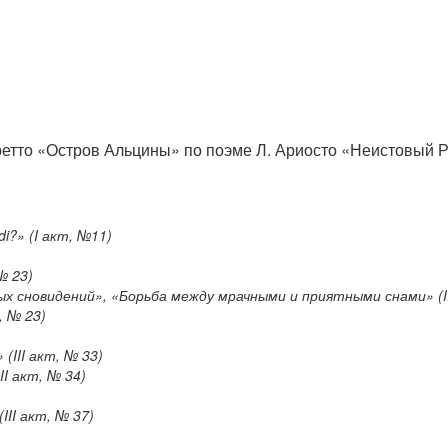
ретто «Остров Альцины» по поэме Л. Ариосто «Неистовый 
di?» (I акт, №11)
№ 23)
х сновидений», «Борьба между мрачными и приятными снами» (I
, № 23)
(III акт, № 33)
II акт, № 34)
(III акт, № 37)