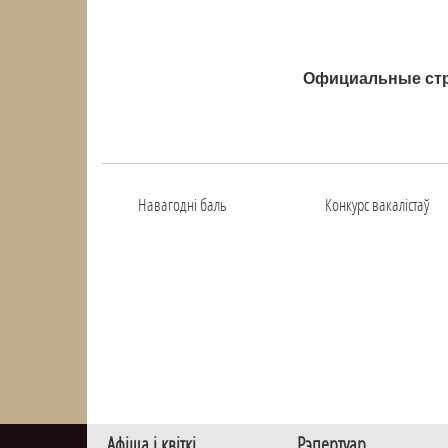
Официальные стр
Навагоднi баль
Конкурс вакалiстаў
Афiша i квiткi
Рэпертуар