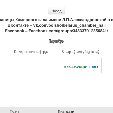
Назад
аницы Камерного зала имени Л.П.Александровской в с
ВКонтакте –
Vk.com/bolshoibelarus_chamber_hall
Facebook –
Facebook.com/groups/348337012356841/
Партнёры
Калядны оперны форум
Вечары ў замку Радзiвiлаў
Трупа
Пра тэатр