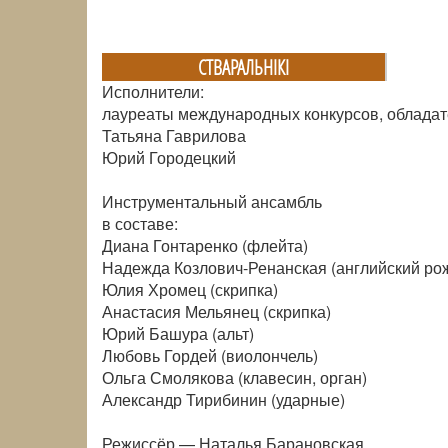
СТВАРАЛЬНIКI
Исполнители:
лауреаты международных конкурсов, облада
Татьяна Гаврилова
Юрий Городецкий
Инструментальный ансамбль
в составе:
Диана Гонтаренко (флейта)
Надежда Козлович-Ренанская (английский ро
Юлия Хромец (скрипка)
Анастасия Мельянец (скрипка)
Юрий Башура (альт)
Любовь Гордей (виолончель)
Ольга Смолякова (клавесин, орган)
Александр Тирибинин (ударные)
Режиссёр — Наталья Барановская