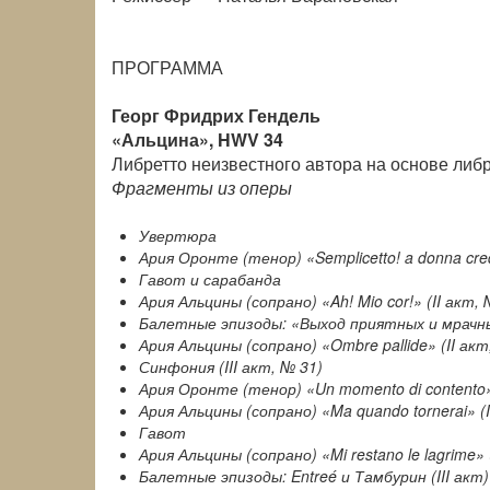
ПРОГРАММА
Георг Фридрих Гендель
«Альцина», HWV 34
Либретто неизвестного автора на основе либ
Фрагменты из оперы
Увертюра
Ария Оронте (тенор) «Semplicetto! a donna cre
Гавот и сарабанда
Ария Альцины (сопрано) «Ah! Mio cor!» (II акт, 
Балетные эпизоды: «Выход приятных и мрачны
Ария Альцины (сопрано) «Ombre pallide» (II акт
Синфония (III акт, № 31)
Ария Оронте (тенор) «Un momento di contento» 
Ария Альцины (сопрано) «Ma quando tornerai» (I
Гавот
Ария Альцины (сопрано) «Mi restano le lagrime» 
Балетные эпизоды: Entreé и Тамбурин (III акт)