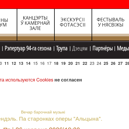
Рэпертуар 94-га сезона
Трупа
Дзецям
Партнёры
Меды
0
11
12
13
14
15
16
17
18
19
20
21
22
23
24
25
26
27
2
та используются Cookies
не согласен
Вечар барочнай музыкі
Гендэль. Па старонках оперы "Альцына".