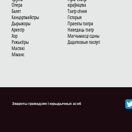
Опера
кіраўніцтва
Балет
Тэатр сёння
Канцэртмайстры
Гiсторыя
Дырыжоры
Праекты тэатра
Аркестр
Наведаць тэатр
Хор
Магчымасцi сцэны
Рэжысёры
Дадаткoвыя паслугi
Мастакі
Мiманс
Звароты грамадзян і юрыдычных асоб