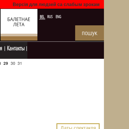
Версія для людзей са слабым зрокам
BEL
RUS
ENG
я
Кантакты
8
29
30
31
NULL
Даты спектакля