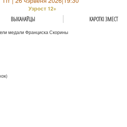
Пт | 26 чэрвеня 2026|19:30
Узрoст 12+
ВЫКАНАЎЦЫ
КАРОТКІ ЗМЕСТ
тели медали Франциска Скорины
жок)