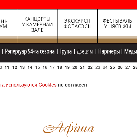
Рэпертуар 94-га сезона
Трупа
Дзецям
Партнёры
Меды
0
11
12
13
14
15
16
17
18
19
20
21
22
23
24
25
26
27
2
та используются Cookies
не согласен