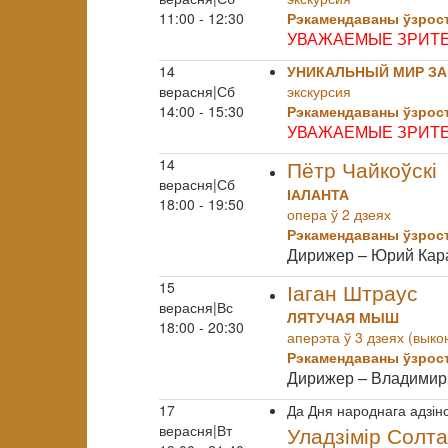
11:00 - 12:30
Рэкамендаваны ўзрост
УВАЖАЕМЫЕ ЗРИТЕ
14
УНИКАЛЬНЫЙ МИР ЗА
верасня|Сб
экскурсия
14:00 - 15:30
Рэкамендаваны ўзрост
УВАЖАЕМЫЕ ЗРИТЕ
14
Пётр Чайкоўскі
верасня|Сб
ІАЛАНТА
18:00 - 19:50
опера ў 2 дзеях
Рэкамендаваны ўзрост
Дирижер – Юрий Кар
15
Іаган Штраус
верасня|Вс
ЛЯТУЧАЯ МЫШ
18:00 - 20:30
аперэта ў 3 дзеях (вык
Рэкамендаваны ўзрост
Дирижер – Владимир
17
Да Дня народнага адзін
верасня|Вт
Уладзімір Солт