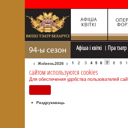
Афiша i квiткi
Пра тэатр
1
2
3
4
5
6
7
8
9
1
<
Жнiвень2026
>
сайтом используются cookies
Для обеспечения удобства пользователей сай
Согласен
Раздрукаваць