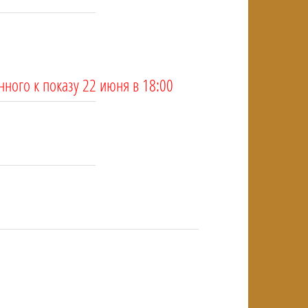
NULL
нного к показу 22 июня в 18:00
NULL
NULL
NULL
NULL