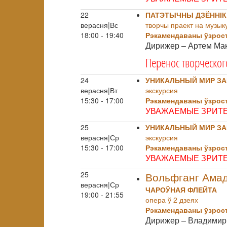
22
ПАТЭТЫЧНЫ ДЗЁННІК
верасня|Вс
творчы праект на музыку
18:00 - 19:40
Рэкамендаваны ўзрост
Дирижер – Артем Ма
Перенос творческог
24
УНИКАЛЬНЫЙ МИР ЗА
верасня|Вт
экскурсия
15:30 - 17:00
Рэкамендаваны ўзрост
УВАЖАЕМЫЕ ЗРИТЕ
25
УНИКАЛЬНЫЙ МИР ЗА
верасня|Ср
экскурсия
15:30 - 17:00
Рэкамендаваны ўзрост
УВАЖАЕМЫЕ ЗРИТЕ
25
Вольфганг Ама
верасня|Ср
ЧАРОЎНАЯ ФЛЕЙТА
19:00 - 21:55
опера ў 2 дзеях
Рэкамендаваны ўзрост
Дирижер – Владимир