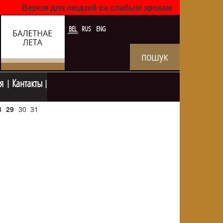
Версія для людзей са слабым зрокам
BEL
RUS
ENG
я
Кантакты
8
29
30
31