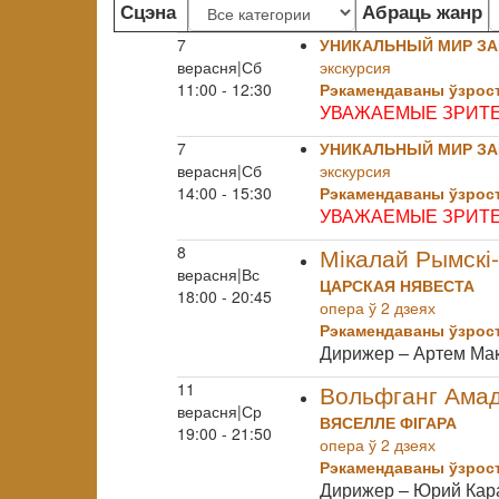
Сцэна
Абраць жанр
7
УНИКАЛЬНЫЙ МИР ЗА
верасня|Сб
экскурсия
11:00 - 12:30
Рэкамендаваны ўзрост
УВАЖАЕМЫЕ ЗРИТЕЛ
7
УНИКАЛЬНЫЙ МИР ЗА
верасня|Сб
экскурсия
14:00 - 15:30
Рэкамендаваны ўзрост
УВАЖАЕМЫЕ ЗРИТЕЛ
8
Мікалай Рымскі
верасня|Вс
ЦАРСКАЯ НЯВЕСТА
18:00 - 20:45
опера ў 2 дзеях
Рэкамендаваны ўзрост
Дирижер – Артем Ма
11
Вольфганг Ама
верасня|Ср
ВЯСЕЛЛЕ ФІГАРА
19:00 - 21:50
опера ў 2 дзеях
Рэкамендаваны ўзрост
Дирижер – Юрий Кар