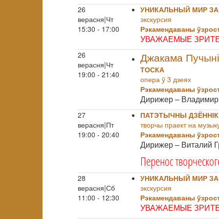
26
УНИКАЛЬНЫЙ МИР ЗА
верасня|Чт
экскурсия
15:30 - 17:00
Рэкамендаваны ўзрост
УВАЖАЕМЫЕ ЗРИТЕ
26
Джакама Пучын
верасня|Чт
ТОСКА
19:00 - 21:40
опера ў 3 дзеях
Рэкамендаваны ўзрост
Дирижер – Владимир
27
ПАТЭТЫЧНЫ ДЗЁННІК
верасня|Пт
творчы праект на музыку
19:00 - 20:40
Рэкамендаваны ўзрост
Дирижер – Виталий 
Перенос творческог
28
УНИКАЛЬНЫЙ МИР ЗА
верасня|Сб
экскурсия
11:00 - 12:30
Рэкамендаваны ўзрост
УВАЖАЕМЫЕ ЗРИТЕ