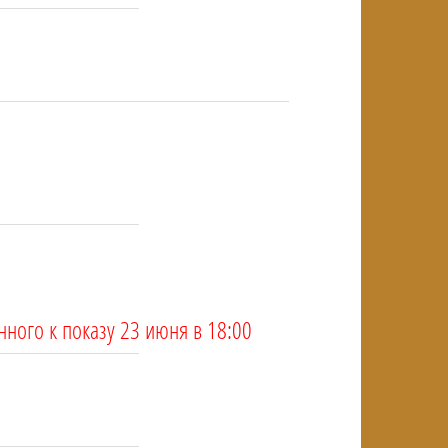
NULL
NULL
нного к показу 23 июня в 18:00
NULL
NULL