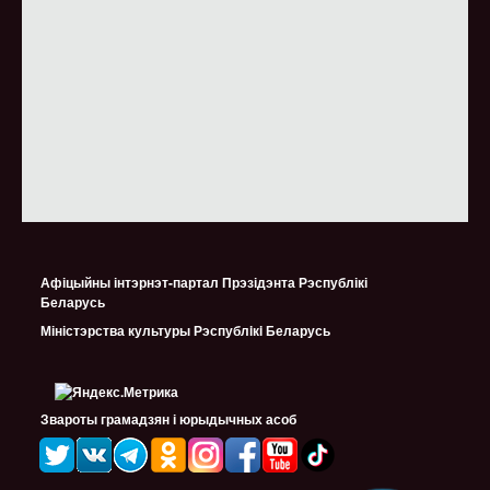
Афіцыйны інтэрнэт-партал Прэзідэнта Рэспублікі
Беларусь
Міністэрства культуры Рэспублiкi Беларусь
Звароты грамадзян і юрыдычных асоб