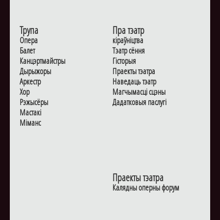
Трупа
Пра тэатр
Опера
кіраўніцтва
Балет
Тэатр сёння
Канцэртмайстры
Гiсторыя
Дырыжоры
Праекты тэатра
Аркестр
Наведаць тэатр
Хор
Магчымасцi сцэны
Рэжысёры
Дадаткoвыя паслугi
Мастакі
Мiманс
Праекты тэатра
Калядны оперны форум