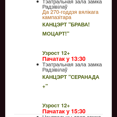
Тэатральная зала замка
Радзівілаў
Да 270-годдзя вялікага
кампазітара
КАНЦЭРТ "БРАВА!
МОЦАРТ!"
NULL
Узрoст 12+
Пачатак у 13:30
Тэатральная зала замка
Радзівілаў
КАНЦЭРТ "СЕРАНАДА
+"
NULL
Узрoст 12+
Пачатак у 15:30
Цэнтральны двор замка