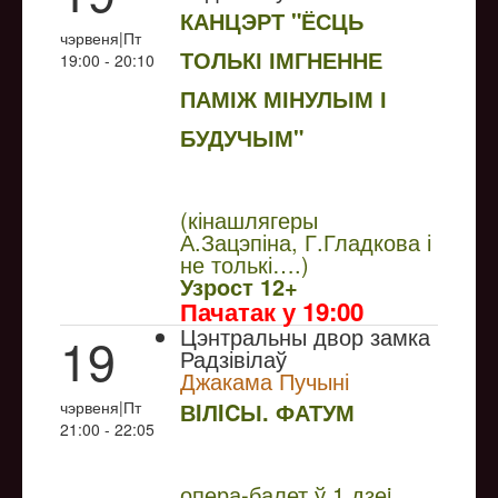
КАНЦЭРТ "ЁСЦЬ
чэрвеня|Пт
ТОЛЬКІ ІМГНЕННЕ
19:00 - 20:10
ПАМІЖ МІНУЛЫМ І
БУДУЧЫМ"
NULL
(кінашлягеры
А.Зацэпіна, Г.Гладкова і
не толькі….)
Узрoст 12+
Пачатак у 19:00
Цэнтральны двор замка
19
Радзівілаў
Джакама Пучыні
чэрвеня|Пт
ВIЛICЫ. ФАТУМ
21:00 - 22:05
NULL
опера-балет ў 1 дзеi