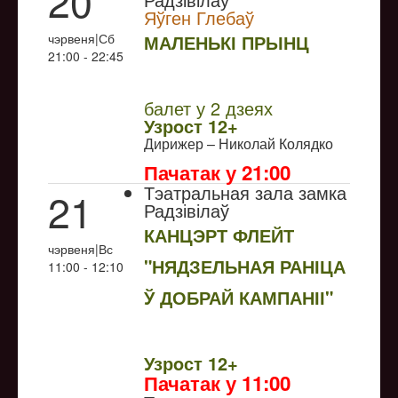
20
Яўген Глебаў
чэрвеня|Сб
МАЛЕНЬКІ ПРЫНЦ
21:00 - 22:45
NULL
балет у 2 дзеях
Узрoст 12+
Дирижер – Николай Колядко
Пачатак у 21:00
Тэатральная зала замка
21
Радзівілаў
КАНЦЭРТ ФЛЕЙТ
чэрвеня|Вс
"НЯДЗЕЛЬНАЯ РАНІЦА
11:00 - 12:10
Ў ДОБРАЙ КАМПАНІІ"
NULL
Узрoст 12+
Пачатак у 11:00