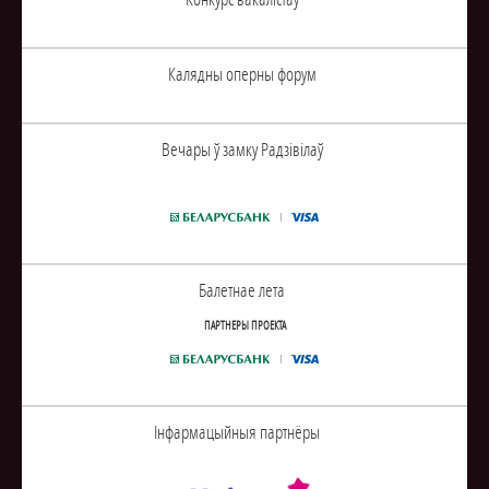
Калядны оперны форум
Вечары ў замку Радзiвiлаў
Балетнае лета
ПАРТНЕРЫ ПРОЕКТА
Інфармацыйныя партнёры