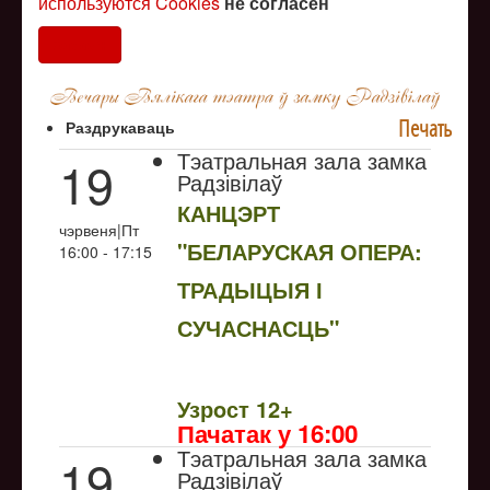
используются Cookies
не согласен
Согласен
Печать
Раздрукаваць
Тэатральная зала замка
19
Радзівілаў
КАНЦЭРТ
чэрвеня|Пт
"БЕЛАРУСКАЯ ОПЕРА:
16:00 - 17:15
ТРАДЫЦЫЯ І
СУЧАСНАСЦЬ"
NULL
Узрoст 12+
Пачатак у 16:00
Тэатральная зала замка
19
Радзівілаў