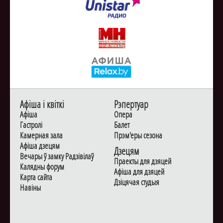
Афiша i квiткi
Рэпертуар
Афiша
Опера
Гастролi
Балет
Камерная зала
Прэм'еры сезона
Афiша дзецям
Дзецям
Вечары ў замку Радзiвiлаў
Праекты для дзяцей
Калядны форум
Афiша для дзяцей
Карта сайта
Дзiцячая студыя
Навiны