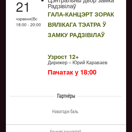
21
Радзівілаў
ГАЛА-КАНЦЭРТ ЗОРАК
чэрвеня|Вс
ВЯЛІКАГА ТЭАТРА Ў
18:00 - 20:00
ЗАМКУ РАДЗІВІЛАЎ
NULL
Узрoст 12+
Дирижер – Юрий Караваев
Пачатак у 18:00
Партнёры
Навагоднi баль
Конкурс вакалiстаў