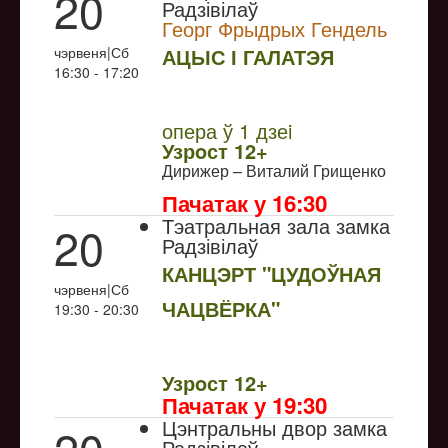
20
Радзівілаў
Георг Фрыдрых Гендель
чэрвеня|Сб
АЦЫС І ГАЛАТЭЯ
16:30 - 17:20
NULL
Прэм`ера
опера ў 1 дзеi
Узрoст 12+
Дирижер – Виталий Грищенко
Пачатак у 16:30
Тэатральная зала замка
20
Радзівілаў
КАНЦЭРТ "ЦУДОЎНАЯ
чэрвеня|Сб
ЧАЦВЁРКА"
19:30 - 20:30
NULL
Узрoст 12+
Пачатак у 19:30
Цэнтральны двор замка
Радзівілаў