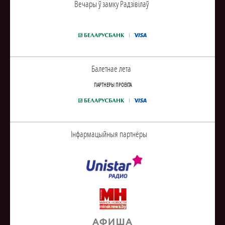
Вечары ў замку Радзiвiлаў
Балетнае лета
ПАРТНЕРЫ ПРОЕКТА
Інфармацыйныя партнёры