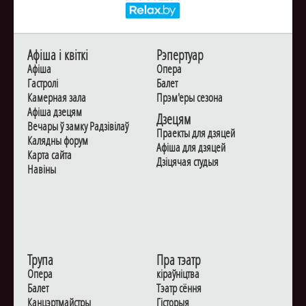
Афiша i квiткi
Рэпертуар
Афiша
Опера
Гастролi
Балет
Камерная зала
Прэм'еры сезона
Афiша дзецям
Дзецям
Вечары ў замку Радзiвiлаў
Праекты для дзяцей
Калядны форум
Афiша для дзяцей
Карта сайта
Дзiцячая студыя
Навiны
Трупа
Пра тэатр
Опера
кіраўніцтва
Балет
Тэатр сёння
Канцэртмайстры
Гiсторыя