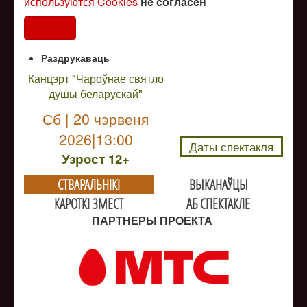
используются Cookies
не согласен
Согласен
Раздрукаваць
Канцэрт "Чароўнае святло
душы беларускай"
NULL
Сб | 20 чэрвеня
2026|13:00
Даты спектакля
Узрoст 12+
СТВАРАЛЬНIКI
ВЫКАНАЎЦЫ
КАРОТКІ ЗМЕСТ
АБ СПЕКТАКЛЕ
ПАРТНЕРЫ ПРОЕКТА