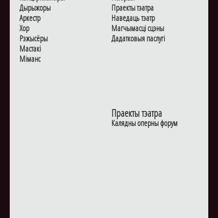
Дырыжоры
Праекты тэатра
Аркестр
Наведаць тэатр
Хор
Магчымасцi сцэны
Рэжысёры
Дадаткoвыя паслугi
Мастакі
Мiманс
Праекты тэатра
Калядны оперны форум