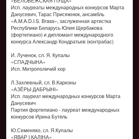
«БЕЛОВЕЖСКАЯ ПУЩА»
Исп. лауреаты международных конкурсов Марта
Данусевич, Тарас Присяжнюк, ансамбль
«A.M.A.D.I.S. Brass», заслуженная артистка
Республики Беларусь Юлия Щербакова
(фортепиано) и дипломант международного
конкурса Александр Кондратьев (контрабас)
И. Лученок, сл. Я. Купалы
«СПАДЧЫНА»
Исп. Митрополичий хор
Л.Захлевный, сл. В.Каризны
«АЗЁРЫ ДАБРЫНІ»
Исп. лауреат международных конкурсов Марта
Данусевич
Партия фортепиано - лауреат международных
конкурсов Ирина Бутель
Ю.Семеняко, сл. Я.Купалы
«ЯВАР І КАЛІНА»