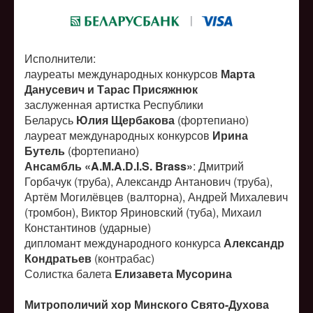
Исполнители:
лауреаты международных конкурсов
Марта
Данусевич и Тарас Присяжнюк
заслуженная артистка Республики
Беларусь
Юлия Щербакова
(фортепиано)
лауреат международных конкурсов
Ирина
Бутель
(фортепиано)
Ансамбль «A.M.A.D.I.S. Brass»
: Дмитрий
Горбачук (труба), Александр Антанович (труба),
Артём Могилёвцев (валторна), Андрей Михалевич
(тромбон), Виктор Яриновский (туба), Михаил
Константинов (ударные)
дипломант международного конкурса
Александр
Кондратьев
(контрабас)
Солистка балета
Елизавета Мусорина
Митрополичий хор Минского Свято-Духова