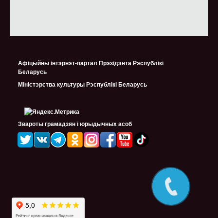
Афіцыйны інтэрнэт-партал Прэзідэнта Рэспублікі
Беларусь
Міністэрства культуры Рэспублiкi Беларусь
Звароты грамадзян і юрыдычных асоб