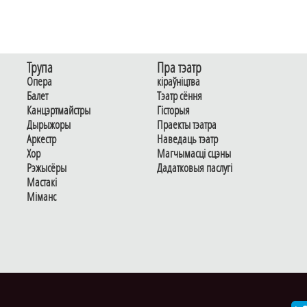
Трупа
Пра тэатр
Опера
кіраўніцтва
Балет
Тэатр сёння
Канцэртмайстры
Гiсторыя
Дырыжоры
Праекты тэатра
Аркестр
Наведаць тэатр
Хор
Магчымасцi сцэны
Рэжысёры
Дадаткoвыя паслугi
Мастакі
Мiманс