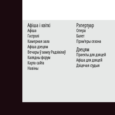
Афiша i квiткi
Рэпертуар
Афiша
Опера
Гастролi
Балет
Камерная зала
Прэм'еры сезона
Афiша дзецям
Дзецям
Вечары ў замку Радзiвiлаў
Праекты для дзяцей
Калядны форум
Афiша для дзяцей
Карта сайта
Дзiцячая студыя
Навiны