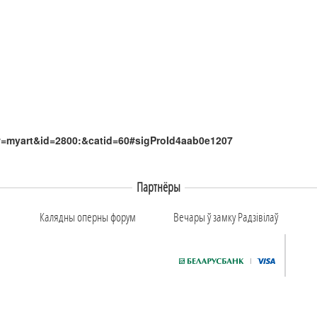
iew=myart&id=2800:&catid=60#sigProId4aab0e1207
Партнёры
Калядны оперны форум
Вечары ў замку Радзiвiлаў