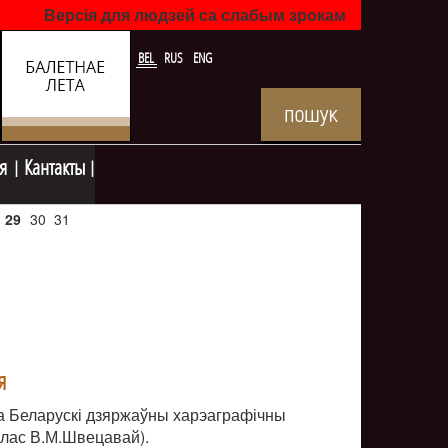
Версія для людзей са слабым зрокам
BEL
RUS
ENG
я
Кантакты
29
30
31
я
 Беларускі дзяржаўны харэаграфічны
клас В.М.Швецавай).