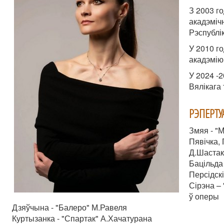
З 2003 г
акадэмічн
Рэспублік
У 2010 г
акадэмію
У 2024 -
Вялікага 
РЭПЕРТУ
Змяя - "
Пявічка, 
Д.Шастак
Бацільда
Персідск
Сірэна –
ў оперы
Дзяўчына - "Балеро" М.Равеля
Куртызанка - "Спартак" А.Хачатурана