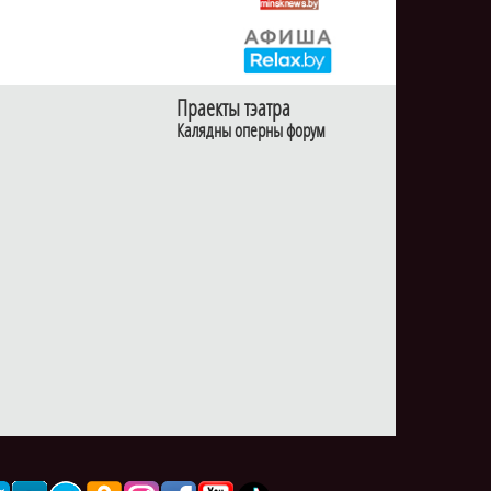
Праекты тэатра
Калядны оперны форум