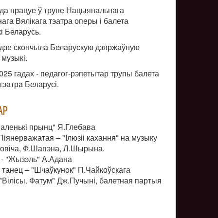
ода працуе ў трупе Нацыянальнага
ага Вялікага тэатра оперы і балета
і Беларусь.
одзе скончыла Беларускую дзяржаўную
 музыкі.
2025 гадах - педагог-рэпетытар трупы балета
тэатра Беларусі.
АР
Маленькі прынц" Я.Глебава
Піянерважатая – "Ілюзіі кахання" на музыку
овіча, Ф.Шапэна, Л.Шырына.
 - "Жызэль" А.Адана
і танец – "Шчаўкунок" П.Чайкоўскага
 "Вілісы. Фатум" Дж.Пучыні, балетная партыя