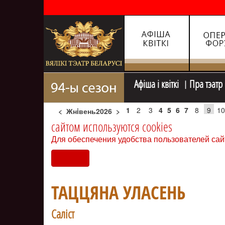
Афiша i квiткi
Пра тэатр
1
2
3
4
5
6
7
8
9
10
<
Жнiвень2026
>
сайтом используются cookies
Для обеспечения удобства пользователей сай
Согласен
ТАЦЦЯНА УЛАСЕНЬ
Салiст