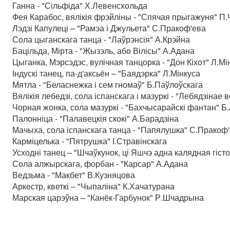
Ганна - "Сільфіда" Х.Левенсхольда
Фея Карабос, вялікія фрэйліны - "Спячая прыгажуня" П.
Лэдзі Капулеці – "Рамэа і Джульета" С.Пракоф'ева
Сола цыганскага танца - "Лаўрэнсія" А.Крэйна
Бацільда, Мірта - "Жызэль, або Вілісы" А.Адана
Цыганка, Мэрсэдэс, вулічная танцорка - "Дон Кіхот" Л.Мі
Індускі танец, па-д'аксьён – "Баядэрка" Л.Мінкуса
Мятла - "Беласнежка і сем гномаў" Б.Паўлоўскага
Вялікія лебедзі, сола іспанскага і мазуркі - "Лебядзінае
Чорная жонка, сола мазуркі - "Бахчысарайскі фантан" Б
Палонніца - "Палавецкія скокі" А.Барадзіна
Мачыха, сола іспанскага танца - "Папялушка" С.Пракоф
Карміцелька - "Пятрушка" І.Стравінскага
Усходні танец – "Шчаўкунок, ці Яшчэ адна калядная гісто
Сола алжырскага, форбан - "Карсар" А.Адана
Ведзьма - "Макбет" В.Кузняцова
Аркестр, кветкі – "Чыпаліна" К.Хачатурана
Марская царэўна – "Канёк-Гарбунок" Р.Шчадрына