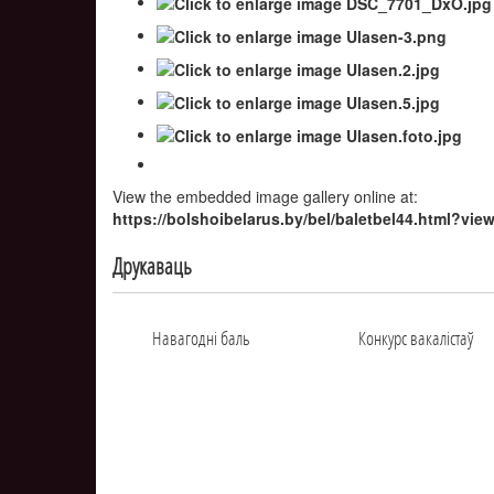
View the embedded image gallery online at:
https://bolshoibelarus.by/bel/baletbel44.html?v
Друкаваць
Навагоднi баль
Конкурс вакалiстаў