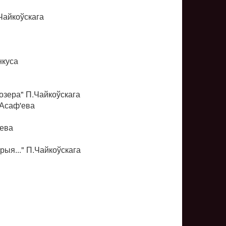
Чайкоўскага
нкуса
 возера" П.Чайкоўскага
.Асаф'ева
'ева
рыя..." П.Чайкоўскага