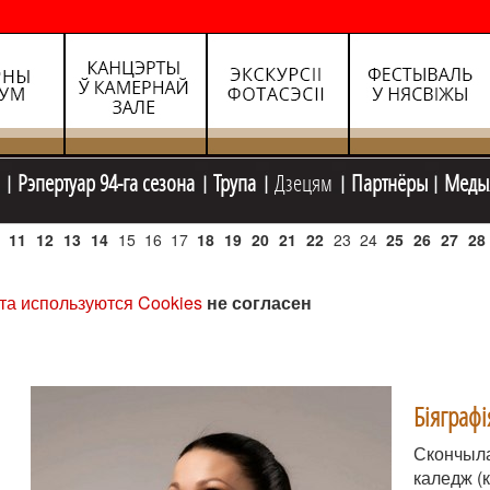
Рэпертуар 94-га сезона
Трупа
Дзецям
Партнёры
Меды
11
12
13
14
15
16
17
18
19
20
21
22
23
24
25
26
27
28
та используются Cookies
не согласен
Біяграфі
Скончыла
каледж (