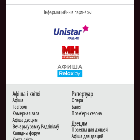
Інфармацыйныя партнёры
Афiша i квiткi
Рэпертуар
Афiша
Опера
Гастролi
Балет
Камерная зала
Прэм'еры сезона
Афiша дзецям
Дзецям
Вечары ў замку Радзiвiлаў
Праекты для дзяцей
Калядны форум
Афiша для дзяцей
Карта сайта