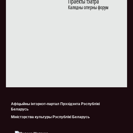
Праекты тэатра
Калядны оперны форум
Афіцыйны інтэрнэт-партал Прэзідэнта Рэспублікі
Беларусь
Міністэрства культуры Рэспублiкi Беларусь