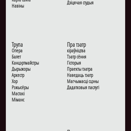
Дзiцячая студыя
Навiны
Трупа
Пра тэатр
Опера
кіраўніцтва
Балет
Тэатр сёння
Канцэртмайстры
Гiсторыя
Дырыжоры
Праекты тэатра
Аркестр
Наведаць тэатр
Хор
Магчымасцi сцэны
Рэжысёры
Дадаткoвыя паслугi
Мастакі
Мiманс