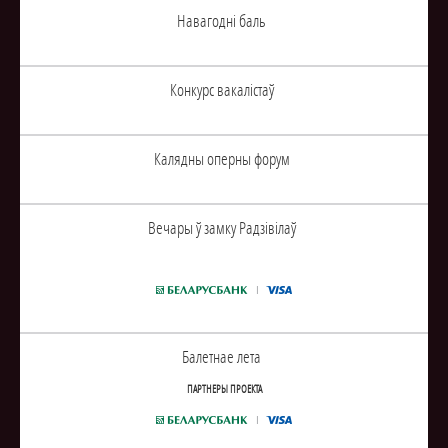
Навагоднi баль
Конкурс вакалiстаў
Калядны оперны форум
Вечары ў замку Радзiвiлаў
Балетнае лета
ПАРТНЕРЫ ПРОЕКТА