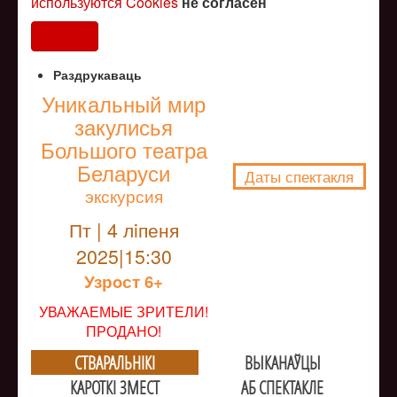
используются Cookies
не согласен
Согласен
Раздрукаваць
Уникальный мир
закулисья
NULL
Большого театра
Беларуси
Даты спектакля
экскурсия
Пт | 4 лiпеня
2025|15:30
Узрoст 6+
УВАЖАЕМЫЕ ЗРИТЕЛИ!
ПРОДАНО!
СТВАРАЛЬНIКI
ВЫКАНАЎЦЫ
КАРОТКІ ЗМЕСТ
АБ СПЕКТАКЛЕ