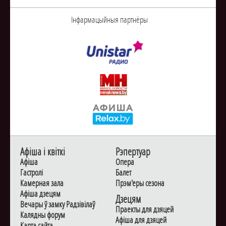
Інфармацыйныя партнёры
Афiша i квiткi
Рэпертуар
Афiша
Опера
Гастролi
Балет
Камерная зала
Прэм'еры сезона
Афiша дзецям
Дзецям
Вечары ў замку Радзiвiлаў
Праекты для дзяцей
Калядны форум
Афiша для дзяцей
Карта сайта