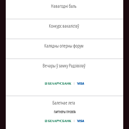
Навагоднi баль
Конкурс вакалiстаў
Калядны оперны форум
Вечары ў замку Радзiвiлаў
Балетнае лета
ПАРТНЕРЫ ПРОЕКТА