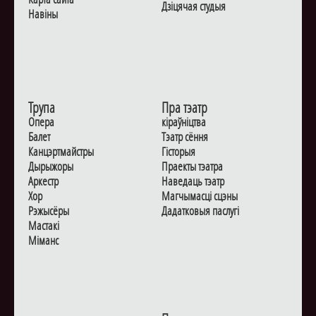
Дзiцячая студыя
Навiны
Трупа
Пра тэатр
Опера
кіраўніцтва
Балет
Тэатр сёння
Канцэртмайстры
Гiсторыя
Дырыжоры
Праекты тэатра
Аркестр
Наведаць тэатр
Хор
Магчымасцi сцэны
Рэжысёры
Дадаткoвыя паслугi
Мастакі
Мiманс