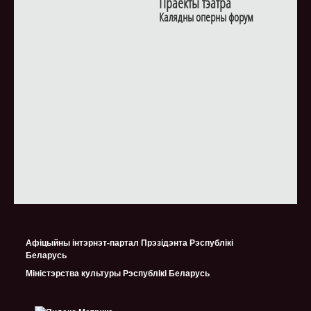
Праекты тэатра
Калядны оперны форум
Афіцыйны інтэрнэт-партал Прэзідэнта Рэспублікі
Беларусь
Міністэрства культуры Рэспублiкi Беларусь