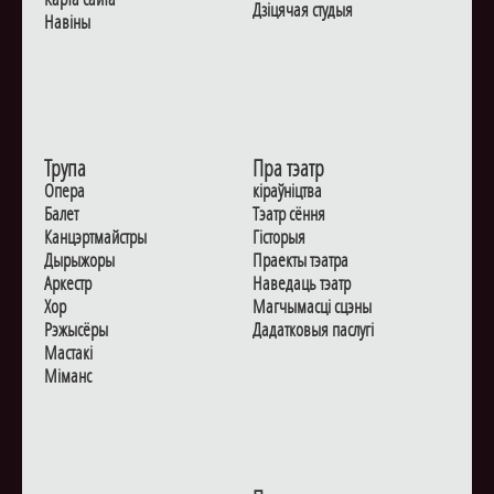
Дзiцячая студыя
Навiны
Трупа
Пра тэатр
Опера
кіраўніцтва
Балет
Тэатр сёння
Канцэртмайстры
Гiсторыя
Дырыжоры
Праекты тэатра
Аркестр
Наведаць тэатр
Хор
Магчымасцi сцэны
Рэжысёры
Дадаткoвыя паслугi
Мастакі
Мiманс