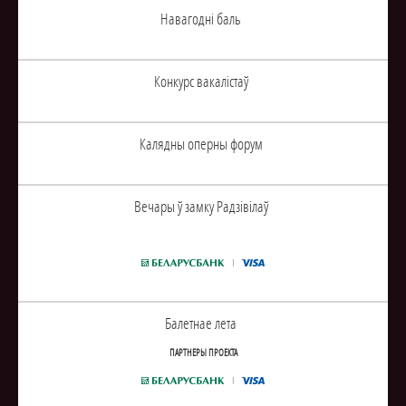
Навагоднi баль
Конкурс вакалiстаў
Калядны оперны форум
Вечары ў замку Радзiвiлаў
Балетнае лета
ПАРТНЕРЫ ПРОЕКТА