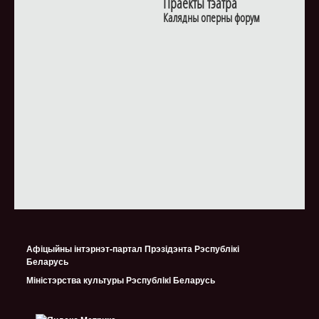
Праекты тэатра
Калядны оперны форум
Афіцыйны інтэрнэт-партал Прэзідэнта Рэспублікі
Беларусь
Міністэрства культуры Рэспублiкi Беларусь