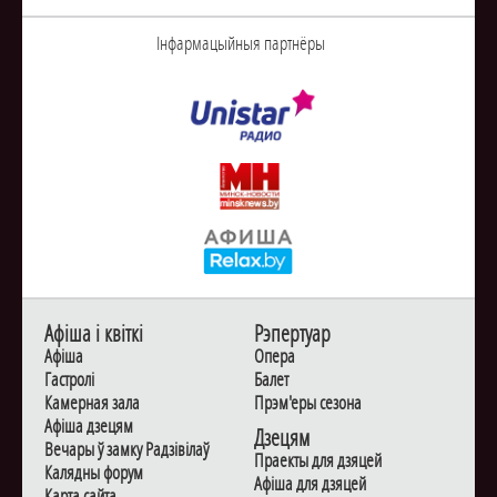
Інфармацыйныя партнёры
Афiша i квiткi
Рэпертуар
Афiша
Опера
Гастролi
Балет
Камерная зала
Прэм'еры сезона
Афiша дзецям
Дзецям
Вечары ў замку Радзiвiлаў
Праекты для дзяцей
Калядны форум
Афiша для дзяцей
Карта сайта