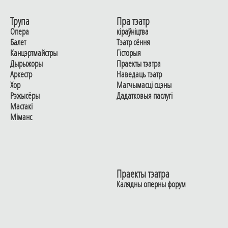
Трупа
Пра тэатр
Опера
кіраўніцтва
Балет
Тэатр сёння
Канцэртмайстры
Гiсторыя
Дырыжоры
Праекты тэатра
Аркестр
Наведаць тэатр
Хор
Магчымасцi сцэны
Рэжысёры
Дадаткoвыя паслугi
Мастакі
Мiманс
Праекты тэатра
Калядны оперны форум