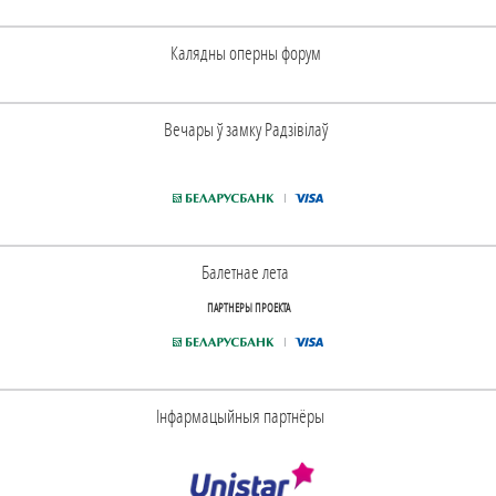
Калядны оперны форум
Вечары ў замку Радзiвiлаў
Балетнае лета
ПАРТНЕРЫ ПРОЕКТА
Інфармацыйныя партнёры