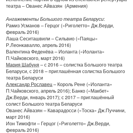
театра – Ованес Айвазян (Армения)
Ангажементы Большого театра Беларуси
:
Рамиз Усманов – Герцог («Риголетто» Дж.Верди,
февраль 2016)
Лаша Сеситашвили – Сильвио («Паяцы»
Р.Леонкавалло, апрель 2016)
Валентина Феденёва – Иоланта («Иоланта»
П.Чайковского, март 2016)
Мария Шабуня
– с 2016 – солистка Большого театра
Беларуси, с 2018 – приглашённая солистка Большого
театра Беларуси
Александр Рославец
– Король Рене («Иоланта»
П.Чайковского, апрель 2016); Банко («Макбет»
Дж.Верди, январь 2017); с 2017 – приглашённый
солист Большого театра Беларуси
Ованес Айвазян – Каварадосси («Тоска» Дж.Пуччини,
март 2016)
Ион Тимофти – Герцог («Риголетто» Дж.Верди,
февраль 2016)