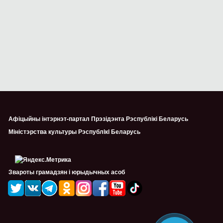
Афіцыйны інтэрнэт-партал Прэзідэнта Рэспублікі Беларусь
Міністэрства культуры Рэспублiкi Беларусь
Звароты грамадзян і юрыдычных асоб