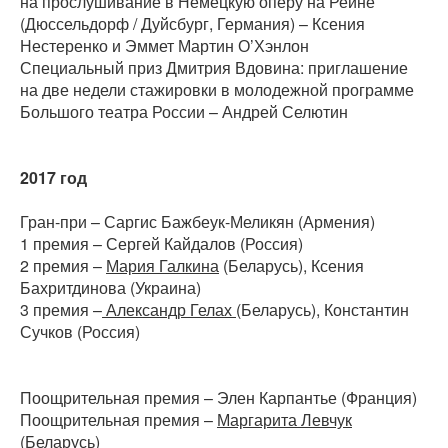
на прослушивание в Немецкую оперу на Рейне
(Дюссельдорф / Дуйсбург, Германия) – Ксения
Нестеренко и Эммет Мартин О’Хэнлон
Специальный приз Дмитрия Вдовина: приглашение
на две недели стажировки в молодежной программе
Большого театра России – Андрей Селютин
2017 год
Гран-при – Саргис Бажбеук-Меликян (Армения)
1 премия – Сергей Кайдалов (Россия)
2 премия –
Мария Галкина
(Беларусь), Ксения
Бахритдинова (Украина)
3 премия –
Александр Гелах
(Беларусь), Константин
Сучков (Россия)
Поощрительная премия – Элен Карпантье (Франция)
Поощрительная премия –
Маргарита Левчук
(Беларусь)