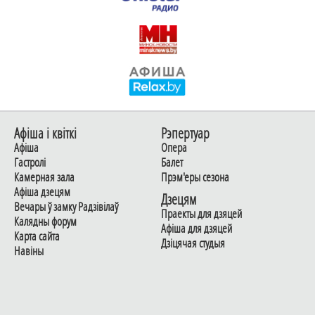
Афiша i квiткi
Рэпертуар
Афiша
Опера
Гастролi
Балет
Камерная зала
Прэм'еры сезона
Афiша дзецям
Дзецям
Вечары ў замку Радзiвiлаў
Праекты для дзяцей
Калядны форум
Афiша для дзяцей
Карта сайта
Дзiцячая студыя
Навiны