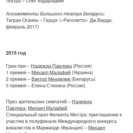
театра – Олег Бударацкий
Ангажементы Большого театра Беларуси:
Тигран Оганян – Герцог («Риголетто» Дж.Верди,
февраль 2017)
2015 год
Гран-при –
Надежда Павлова
(Россия)
1 премия –
Михаил Малафий
(Украина)
2 премия –
Виктор Менделев
(Беларусь)
3 премия – Елена Стихина (Россия)
Приз зрительских симпатий –
Надежда
Павлова
,
Михаил Малафий
Специальный приз Филиппа Местра: приглашение к
участию в полуфинале Международного конкурса
вокалистов в Марманде (Франция) –
Михаил