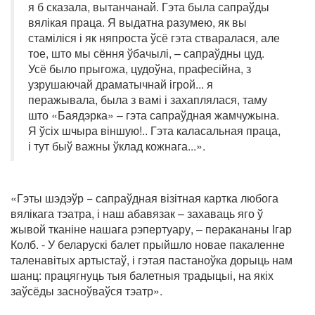
я б сказала, вытанчанай. Гэта была сапраўды
вялікая праца. Я выдатна разумею, як вы
стаміліся і як няпроста ўсё гэта стваралася, але
тое, што мы сёння ўбачылі, – сапраўдны цуд.
Усё было прыгожа, цудоўна, прафесійна, з
узрушаючай драматычнай ігрой... я
перажывала, была з вамі і захаплялася, таму
што «Баядэрка» – гэта сапраўдная жамчужына.
Я ўсіх шчыра віншую!.. Гэта каласальная праца,
і тут быў важны ўклад кожнага...».
«Гэты шэдэўр − сапраўдная візітная картка любога
вялікага тэатра, і наш абавязак – захаваць яго ў
жывой тканіне нашага рэпертуару, – перакананы Ігар
Колб. - У беларускі балет прыйшло новае пакаленне
таленавітых артыстаў, і гэтая пастаноўка дорыць нам
шанц: працягнуць тыя балетныя традыцыі, на якіх
заўсёды засноўваўся тэатр».