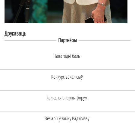
Друкаваць
Партнёры
Навагоднi баль
Конкурс вакалiстаў
Калядны оперны форум
Вечары ў замку Радзiвiлаў