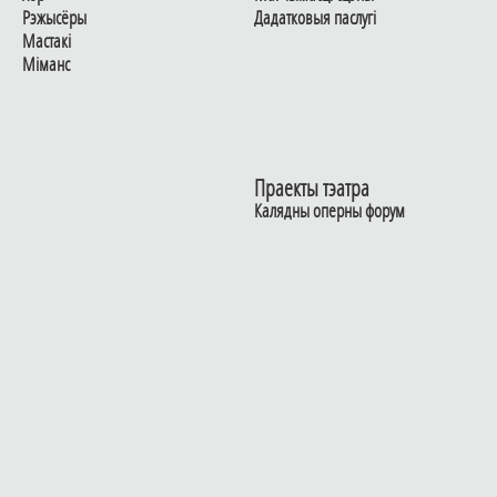
Рэжысёры
Дадаткoвыя паслугi
Мастакі
Мiманс
Праекты тэатра
Калядны оперны форум