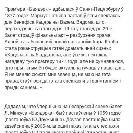
Прэм'ера «Баядэркі» адбылася ў Санкт-Пецярбургу ў
1877 годзе: Марыус Петыпа паставіў гэты спектакль
для бенефіса Кацярыны Вазем. Вядома, што,
пераходзячы са стагоддзя 19-га ў стагоддзе 20-е,
балет страціў фінальны акт – разбурэння храма.
Адной з асаблівасцяў новай пастаноўкі Ігара Колба
стала рэканструкцыя гэтай драматычнай сцэны:
«Хацелася, каб аддалена, але ўсё ж спектакль
нагадваў тую прэм'еру 1877 года, але не сумняваюся,
што пры гэтым ён будзе актуальна гучаць у нашы дні...
Я не мяняю сюжэт, мне здаецца, не маю на гэта
права, стаўлюся да гэтага спектакля з трапятаннем і
прыдыханнем...»
Дададзім, што ўпершыню на беларускай сцэне балет
Л. Мінкуса «Баядэрка» быў пастаўлены ў 1959 годзе
(пастаноўка Ю.Дружыніна). Другая пастаноўка была
здзейснена ў 2005-м, апошні паказ гэтага спектакля
(пастаноўка П.Сталінскага) прайшоў 29 кастрычніка