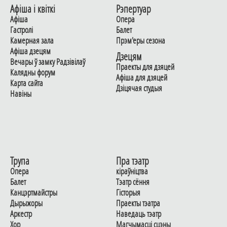
Афiша i квiткi
Рэпертуар
Афiша
Опера
Гастролi
Балет
Камерная зала
Прэм'еры сезона
Афiша дзецям
Дзецям
Вечары ў замку Радзiвiлаў
Праекты для дзяцей
Калядны форум
Афiша для дзяцей
Карта сайта
Дзiцячая студыя
Навiны
Трупа
Пра тэатр
Опера
кіраўніцтва
Балет
Тэатр сёння
Канцэртмайстры
Гiсторыя
Дырыжоры
Праекты тэатра
Аркестр
Наведаць тэатр
Хор
Магчымасцi сцэны