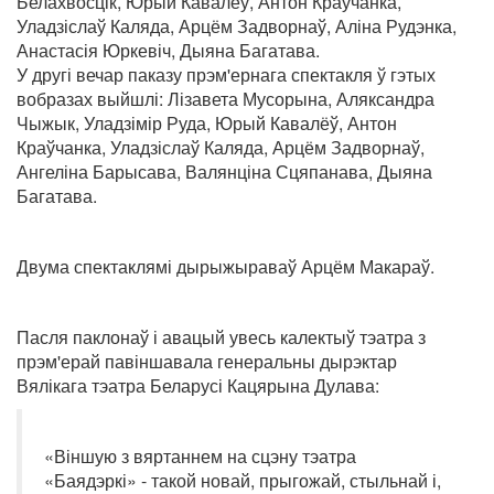
Белахвосцік, Юрый Кавалёў, Антон Краўчанка,
Уладзіслаў Каляда, Арцём Задворнаў, Аліна Рудэнка,
Анастасія Юркевіч, Дыяна Багатава.
У другі вечар паказу прэм'ернага спектакля ў гэтых
вобразах выйшлі: Лізавета Мусорына, Аляксандра
Чыжык, Уладзімір Руда, Юрый Кавалёў, Антон
Краўчанка, Уладзіслаў Каляда, Арцём Задворнаў,
Ангеліна Барысава, Валянціна Сцяпанава, Дыяна
Багатава.
Двума спектаклямі дырыжыраваў Арцём Макараў.
Пасля паклонаў і авацый увесь калектыў тэатра з
прэм'ерай павіншавала генеральны дырэктар
Вялікага тэатра Беларусі Кацярына Дулава:
«Віншую з вяртаннем на сцэну тэатра
«Баядэркі» - такой новай, прыгожай, стыльнай і,