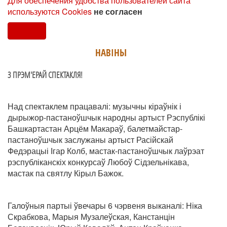
Для обеспечения удобства пользователей сайта
используются Cookies
не согласен
Согласен
НАВIНЫ
З ПРЭМ'ЕРАЙ СПЕКТАКЛЯ!
Над спектаклем працавалі: музычны кіраўнік і
дырыжор-пастаноўшчык народны артыст Рэспублікі
Башкартастан Арцём Макараў, балетмайстар-
пастаноўшчык заслужаны артыст Расійскай
Федэрацыі Ігар Колб, мастак-пастаноўшчык лаўрэат
рэспубліканскіх конкурсаў Любоў Сідзельнікава,
мастак па святлу Кірыл Бажок.
Галоўныя партыі ўвечары 6 чэрвеня выканалі: Ніка
Скрабкова, Марыя Музалеўская, Канстанцін