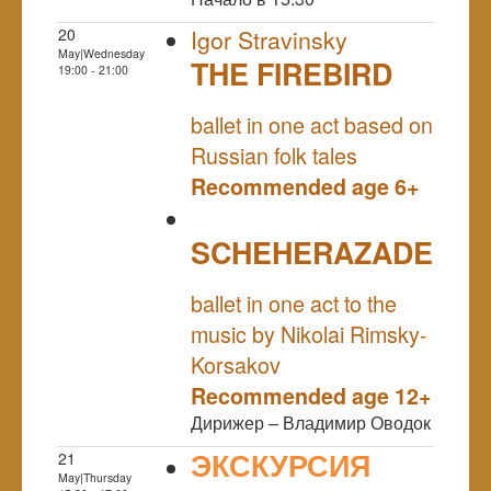
20
Igor Stravinsky
May|Wednesday
THE FIREBIRD
19:00 - 21:00
NULL
ballet in one act based on
Russian folk tales
Recommended age 6+
SCHEHERAZADE
NULL
ballet in one act to the
music by Nikolai Rimsky-
Korsakov
Recommended age 12+
Дирижер – Владимир Оводок
ЭКСКУРСИЯ
21
May|Thursday