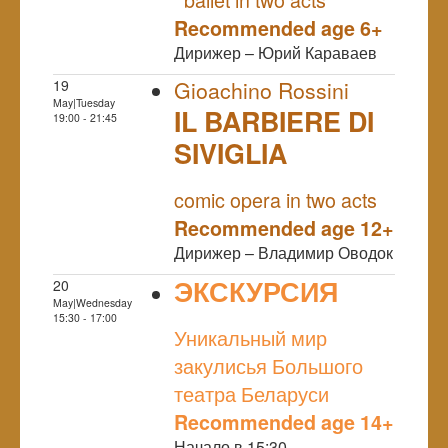
Recommended age 6+
Дирижер – Юрий Караваев
19
Gioachino Rossini
May|Tuesday
IL BARBIERE DI
19:00 - 21:45
SIVIGLIA
NULL
comic opera in two acts
Recommended age 12+
Дирижер – Владимир Оводок
ЭКСКУРСИЯ
20
May|Wednesday
NULL
15:30 - 17:00
Уникальный мир
закулисья Большого
театра Беларуси
Recommended age 14+
Начало в 15:30