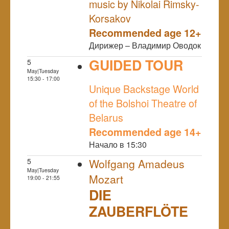
music by Nikolai Rimsky-
Korsakov
Recommended age 12+
Дирижер – Владимир Оводок
GUIDED TOUR
5
May|Tuesday
NULL
15:30 - 17:00
Unique Backstage World
of the Bolshoi Theatre of
Belarus
Recommended age 14+
Начало в 15:30
5
Wolfgang Amadeus
May|Tuesday
Mozart
19:00 - 21:55
DIE
ZAUBERFLÖTE
NULL