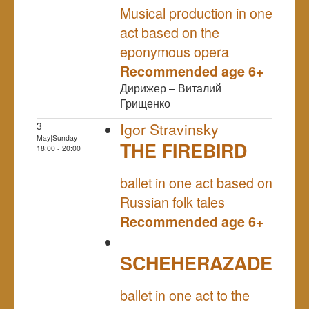
Musical production in one
act based on the
eponymous opera
Recommended age 6+
Дирижер – Виталий
Грищенко
3
Igor Stravinsky
May|Sunday
THE FIREBIRD
18:00 - 20:00
NULL
ballet in one act based on
Russian folk tales
Recommended age 6+
SCHEHERAZADE
NULL
ballet in one act to the