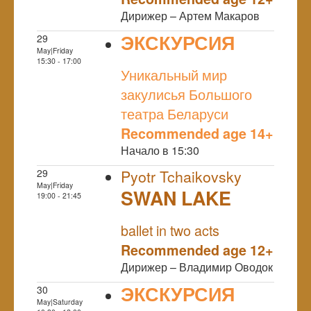
Дирижер – Артем Макаров
ЭКСКУРСИЯ
29
May|Friday
NULL
15:30 - 17:00
Уникальный мир
закулисья Большого
театра Беларуси
Recommended age 14+
Начало в 15:30
29
Pyotr Tchaikovsky
May|Friday
SWAN LAKE
19:00 - 21:45
NULL
ballet in two acts
Recommended age 12+
Дирижер – Владимир Оводок
ЭКСКУРСИЯ
30
May|Saturday