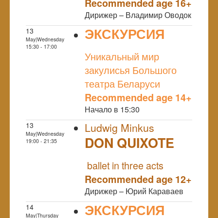
Recommended age 16+
Дирижер – Владимир Оводок
ЭКСКУРСИЯ
13
May|Wednesday
NULL
15:30 - 17:00
Уникальный мир
закулисья Большого
театра Беларуси
Recommended age 14+
Начало в 15:30
13
Ludwig Minkus
May|Wednesday
DON QUIXOTE
19:00 - 21:35
NULL
ballet in three acts
Recommended age 12+
Дирижер – Юрий Караваев
ЭКСКУРСИЯ
14
May|Thursday