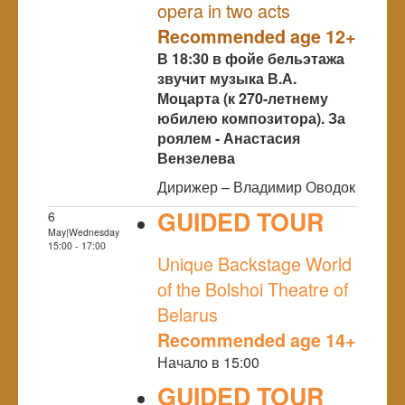
opera in two acts
Recommended age 12+
В 18:30 в фойе бельэтажа
звучит музыка В.А.
Моцарта (к 270-летнему
юбилею композитора). За
роялем - Анастасия
Вензелева
Дирижер – Владимир Оводок
GUIDED TOUR
6
May|Wednesday
NULL
15:00 - 17:00
Unique Backstage World
of the Bolshoi Theatre of
Belarus
Recommended age 14+
Начало в 15:00
GUIDED TOUR