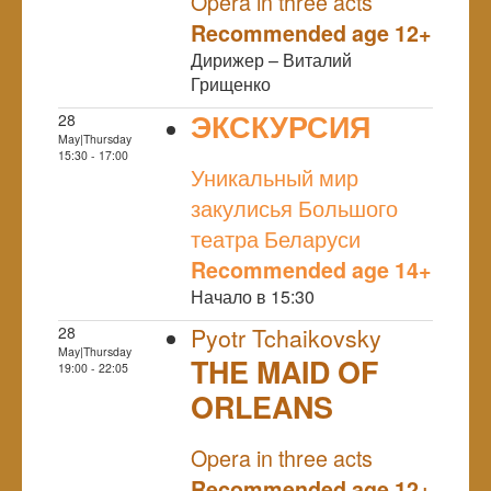
Opera in three acts
Recommended age 12+
Дирижер – Виталий
Грищенко
ЭКСКУРСИЯ
28
May|Thursday
NULL
15:30 - 17:00
Уникальный мир
закулисья Большого
театра Беларуси
Recommended age 14+
Начало в 15:30
28
Pyotr Tchaikovsky
May|Thursday
THE MAID OF
19:00 - 22:05
ORLEANS
NULL
Opera in three acts
Recommended age 12+