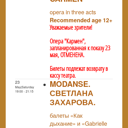
NULL
opera in three acts
Recommended age 12+
Уважаемые зрители!
Опера "Кармен",
запланированная к показу 23
мая, ОТМЕНЕНА.
Билеты подлежат возврату в
кассу театра.
MODANSE.
23
May|Saturday
СВЕТЛАНА
19:00 - 21:15
ЗАХАРОВА.
NULL
балеты «Как
дыхание» и «Gabrielle