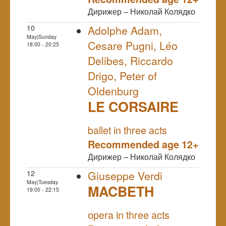
Дирижер – Николай Колядко
10
Adolphe Adam,
May|Sunday
Cesare Pugni, Léo
18:00 - 20:25
Delibes, Riccardo
Drigo, Peter of
Oldenburg
LE CORSAIRE
NULL
ballet in three acts
Recommended age 12+
Дирижер – Николай Колядко
12
Giuseppe Verdi
May|Tuesday
MACBETH
19:00 - 22:15
NULL
оpera in three acts