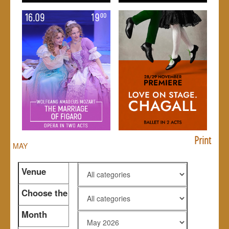
Print
MAY
Venue
Choose the
genre
Month