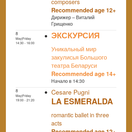
composers
Recommended age 12+
Дирижер – Виталий
Грищенко
ЭКСКУРСИЯ
8
May|Friday
NULL
14:30 - 16:00
Уникальный мир
закулисья Большого
театра Беларуси
Recommended age 14+
Начало в 14:30
8
Cesare Pugni
May|Friday
LA ESMERALDA
19:00 - 21:20
NULL
romantic ballet in three
acts
Recommended age 12+