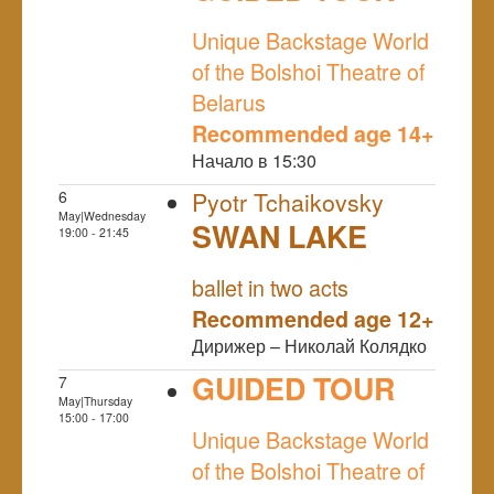
NULL
Unique Backstage World
of the Bolshoi Theatre of
Belarus
Recommended age 14+
Начало в 15:30
6
Pyotr Tchaikovsky
May|Wednesday
SWAN LAKE
19:00 - 21:45
NULL
ballet in two acts
Recommended age 12+
Дирижер – Николай Колядко
GUIDED TOUR
7
May|Thursday
NULL
15:00 - 17:00
Unique Backstage World
of the Bolshoi Theatre of