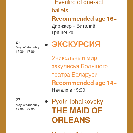
Evening of one-act
ballets
Recommended age 16+
Дирижер – Виталий
Грищенко
ЭКСКУРСИЯ
27
May|Wednesday
NULL
15:30 - 17:00
Уникальный мир
закулисья Большого
театра Беларуси
Recommended age 14+
Начало в 15:30
27
Pyotr Tchaikovsky
May|Wednesday
THE MAID OF
19:00 - 22:05
ORLEANS
NULL