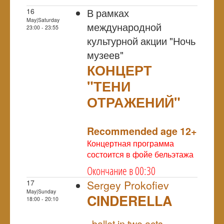
В рамках
16
May|Saturday
международной
23:00 - 23:55
культурной акции "Ночь
музеев"
КОНЦЕРТ
"ТЕНИ
ОТРАЖЕНИЙ"
NULL
Recommended age 12+
Концертная программа
состоится в фойе бельэтажа
Окончание в 00:30
17
Sergey Prokofiev
May|Sunday
CINDERELLA
18:00 - 20:10
NULL
ballet in two acts