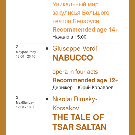
Уникальный мир
закулисья Большого
театра Беларуси
Recommended age 14+
Начало в 15:00
2
Giuseppe Verdi
May|Saturday
NABUCCO
18:00 - 20:40
NULL
PREMIERE
opera in four acts
Recommended age 12+
Дирижер – Юрий Караваев
3
Nikolai Rimsky-
May|Sunday
Korsakov
12:00 - 13:00
THE TALE OF
TSAR SALTAN
NULL