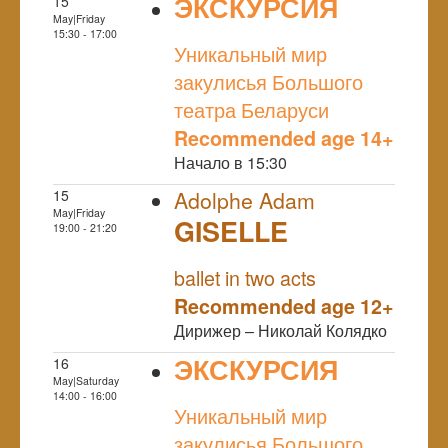
ЭКСКУРСИЯ
15
May|Friday
NULL
15:30 - 17:00
Уникальный мир
закулисья Большого
театра Беларуси
Recommended age 14+
Начало в 15:30
15
Adolphe Adam
May|Friday
GISELLE
19:00 - 21:20
NULL
ballet in two acts
Recommended age 12+
Дирижер – Николай Колядко
ЭКСКУРСИЯ
16
May|Saturday
NULL
14:00 - 16:00
Уникальный мир
закулисья Большого