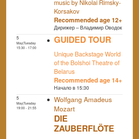
music by Nikolai Rimsky-
Korsakov
Recommended age 12+
Дирижер – Владимир Оводок
GUIDED TOUR
5
May|Tuesday
NULL
15:30 - 17:00
Unique Backstage World
of the Bolshoi Theatre of
Belarus
Recommended age 14+
Начало в 15:30
5
Wolfgang Amadeus
May|Tuesday
Mozart
19:00 - 21:55
DIE
ZAUBERFLÖTE
NULL