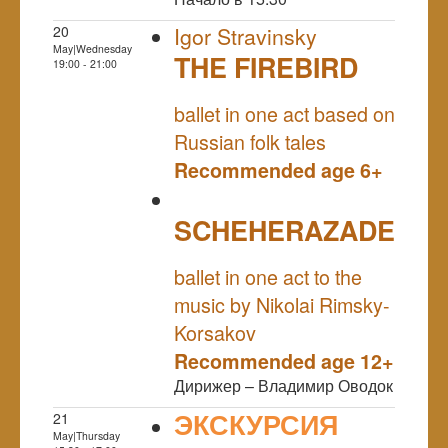
20
Igor Stravinsky
May|Wednesday
THE FIREBIRD
19:00 - 21:00
NULL
ballet in one act based on
Russian folk tales
Recommended age 6+
SCHEHERAZADE
NULL
ballet in one act to the
music by Nikolai Rimsky-
Korsakov
Recommended age 12+
Дирижер – Владимир Оводок
ЭКСКУРСИЯ
21
May|Thursday