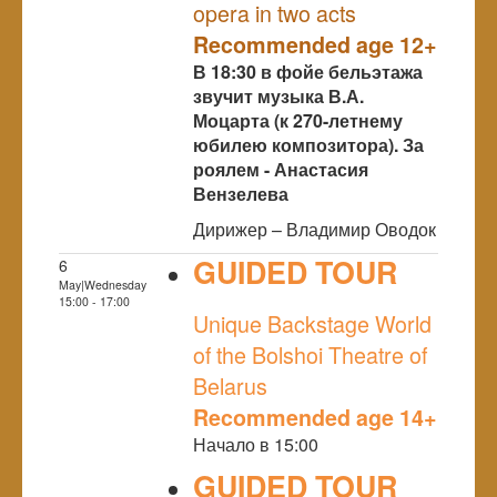
opera in two acts
Recommended age 12+
В 18:30 в фойе бельэтажа
звучит музыка В.А.
Моцарта (к 270-летнему
юбилею композитора). За
роялем - Анастасия
Вензелева
Дирижер – Владимир Оводок
GUIDED TOUR
6
May|Wednesday
NULL
15:00 - 17:00
Unique Backstage World
of the Bolshoi Theatre of
Belarus
Recommended age 14+
Начало в 15:00
GUIDED TOUR