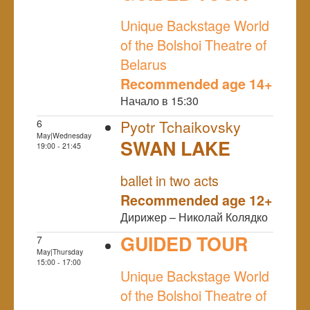
NULL
Unique Backstage World
of the Bolshoi Theatre of
Belarus
Recommended age 14+
Начало в 15:30
6
Pyotr Tchaikovsky
May|Wednesday
SWAN LAKE
19:00 - 21:45
NULL
ballet in two acts
Recommended age 12+
Дирижер – Николай Колядко
GUIDED TOUR
7
May|Thursday
NULL
15:00 - 17:00
Unique Backstage World
of the Bolshoi Theatre of