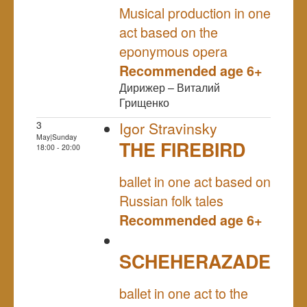
Musical production in one
act based on the
eponymous opera
Recommended age 6+
Дирижер – Виталий
Грищенко
3
Igor Stravinsky
May|Sunday
THE FIREBIRD
18:00 - 20:00
NULL
ballet in one act based on
Russian folk tales
Recommended age 6+
SCHEHERAZADE
NULL
ballet in one act to the