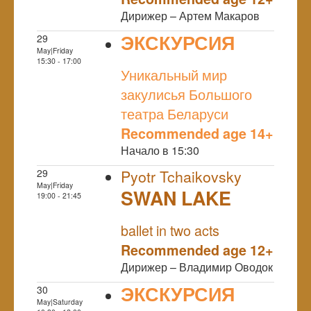
Дирижер – Артем Макаров
ЭКСКУРСИЯ
29
May|Friday
NULL
15:30 - 17:00
Уникальный мир
закулисья Большого
театра Беларуси
Recommended age 14+
Начало в 15:30
29
Pyotr Tchaikovsky
May|Friday
SWAN LAKE
19:00 - 21:45
NULL
ballet in two acts
Recommended age 12+
Дирижер – Владимир Оводок
ЭКСКУРСИЯ
30
May|Saturday