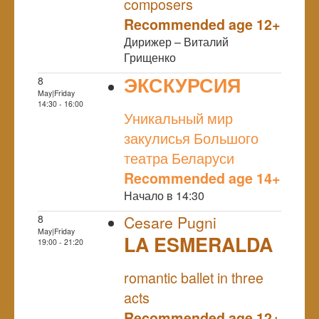
composers
Recommended age 12+
Дирижер – Виталий
Грищенко
ЭКСКУРСИЯ
8
May|Friday
NULL
14:30 - 16:00
Уникальный мир
закулисья Большого
театра Беларуси
Recommended age 14+
Начало в 14:30
8
Cesare Pugni
May|Friday
LA ESMERALDA
19:00 - 21:20
NULL
romantic ballet in three
acts
Recommended age 12+