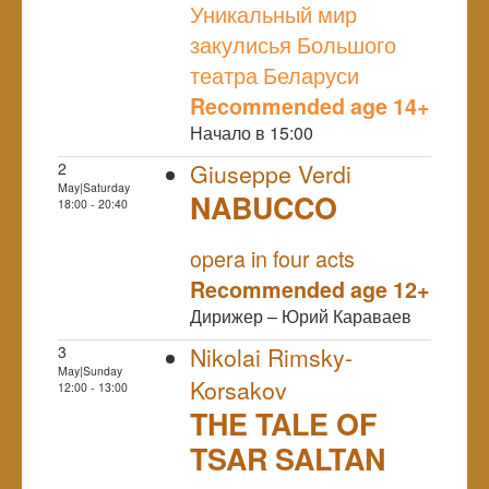
Уникальный мир
закулисья Большого
театра Беларуси
Recommended age 14+
Начало в 15:00
2
Giuseppe Verdi
May|Saturday
NABUCCO
18:00 - 20:40
NULL
PREMIERE
opera in four acts
Recommended age 12+
Дирижер – Юрий Караваев
3
Nikolai Rimsky-
May|Sunday
Korsakov
12:00 - 13:00
THE TALE OF
TSAR SALTAN
NULL