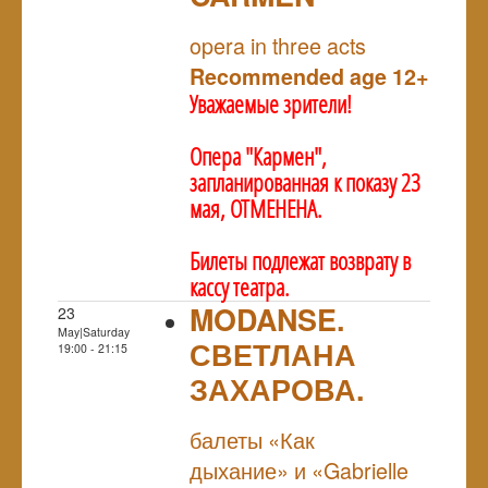
NULL
opera in three acts
Recommended age 12+
Уважаемые зрители!
Опера "Кармен",
запланированная к показу 23
мая, ОТМЕНЕНА.
Билеты подлежат возврату в
кассу театра.
MODANSE.
23
May|Saturday
СВЕТЛАНА
19:00 - 21:15
ЗАХАРОВА.
NULL
балеты «Как
дыхание» и «Gabrielle