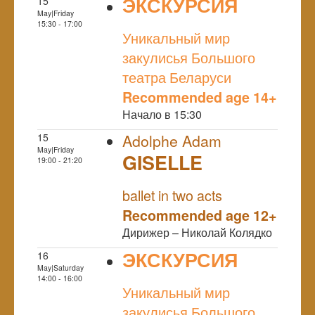
ЭКСКУРСИЯ
15
May|Friday
NULL
15:30 - 17:00
Уникальный мир
закулисья Большого
театра Беларуси
Recommended age 14+
Начало в 15:30
15
Adolphe Adam
May|Friday
GISELLE
19:00 - 21:20
NULL
ballet in two acts
Recommended age 12+
Дирижер – Николай Колядко
ЭКСКУРСИЯ
16
May|Saturday
NULL
14:00 - 16:00
Уникальный мир
закулисья Большого