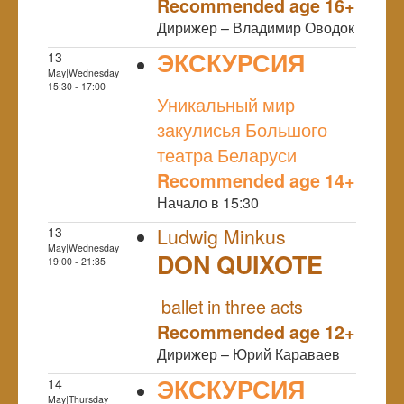
Recommended age 16+
Дирижер – Владимир Оводок
ЭКСКУРСИЯ
13
May|Wednesday
NULL
15:30 - 17:00
Уникальный мир
закулисья Большого
театра Беларуси
Recommended age 14+
Начало в 15:30
13
Ludwig Minkus
May|Wednesday
DON QUIXOTE
19:00 - 21:35
NULL
ballet in three acts
Recommended age 12+
Дирижер – Юрий Караваев
ЭКСКУРСИЯ
14
May|Thursday