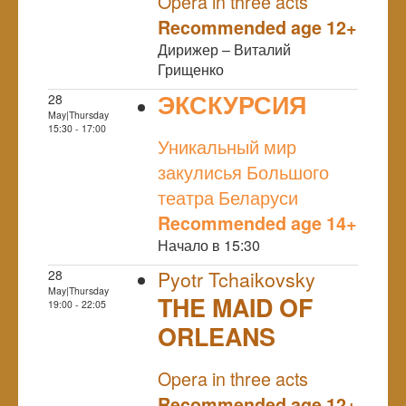
Opera in three acts
Recommended age 12+
Дирижер – Виталий
Грищенко
ЭКСКУРСИЯ
28
May|Thursday
NULL
15:30 - 17:00
Уникальный мир
закулисья Большого
театра Беларуси
Recommended age 14+
Начало в 15:30
28
Pyotr Tchaikovsky
May|Thursday
THE MAID OF
19:00 - 22:05
ORLEANS
NULL
Opera in three acts
Recommended age 12+