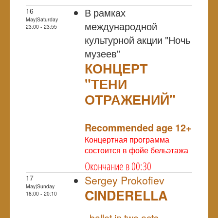
В рамках
16
May|Saturday
международной
23:00 - 23:55
культурной акции "Ночь
музеев"
КОНЦЕРТ
"ТЕНИ
ОТРАЖЕНИЙ"
NULL
Recommended age 12+
Концертная программа
состоится в фойе бельэтажа
Окончание в 00:30
17
Sergey Prokofiev
May|Sunday
CINDERELLA
18:00 - 20:10
NULL
ballet in two acts