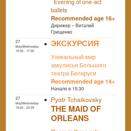
Evening of one-act
ballets
Recommended age 16+
Дирижер – Виталий
Грищенко
ЭКСКУРСИЯ
27
May|Wednesday
NULL
15:30 - 17:00
Уникальный мир
закулисья Большого
театра Беларуси
Recommended age 14+
Начало в 15:30
27
Pyotr Tchaikovsky
May|Wednesday
THE MAID OF
19:00 - 22:05
ORLEANS
NULL