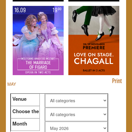
Print
MAY
Venue
Choose the
genre
Month