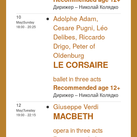
Дирижер – Николай Колядко
10
Adolphe Adam,
May|Sunday
Cesare Pugni, Léo
18:00 - 20:25
Delibes, Riccardo
Drigo, Peter of
Oldenburg
LE CORSAIRE
NULL
ballet in three acts
Recommended age 12+
Дирижер – Николай Колядко
12
Giuseppe Verdi
May|Tuesday
MACBETH
19:00 - 22:15
NULL
оpera in three acts