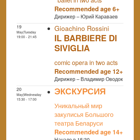
Recommended age 6+
Дирижер – Юрий Караваев
19
Gioachino Rossini
May|Tuesday
IL BARBIERE DI
19:00 - 21:45
SIVIGLIA
NULL
comic opera in two acts
Recommended age 12+
Дирижер – Владимир Оводок
ЭКСКУРСИЯ
20
May|Wednesday
NULL
15:30 - 17:00
Уникальный мир
закулисья Большого
театра Беларуси
Recommended age 14+
Начало в 15:30