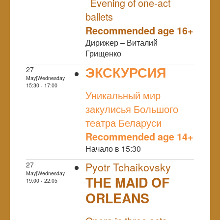
Evening of one-act
ballets
Recommended age 16+
Дирижер – Виталий
Грищенко
ЭКСКУРСИЯ
27
May|Wednesday
NULL
15:30 - 17:00
Уникальный мир
закулисья Большого
театра Беларуси
Recommended age 14+
Начало в 15:30
27
Pyotr Tchaikovsky
May|Wednesday
THE MAID OF
19:00 - 22:05
ORLEANS
NULL