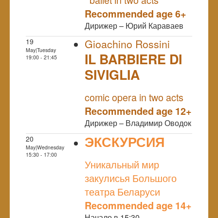
Recommended age 6+
Дирижер – Юрий Караваев
19
Gioachino Rossini
May|Tuesday
IL BARBIERE DI
19:00 - 21:45
SIVIGLIA
NULL
comic opera in two acts
Recommended age 12+
Дирижер – Владимир Оводок
ЭКСКУРСИЯ
20
May|Wednesday
NULL
15:30 - 17:00
Уникальный мир
закулисья Большого
театра Беларуси
Recommended age 14+
Начало в 15:30