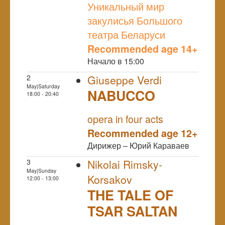
Уникальный мир
закулисья Большого
театра Беларуси
Recommended age 14+
Начало в 15:00
2
Giuseppe Verdi
May|Saturday
NABUCCO
18:00 - 20:40
NULL
PREMIERE
opera in four acts
Recommended age 12+
Дирижер – Юрий Караваев
3
Nikolai Rimsky-
May|Sunday
Korsakov
12:00 - 13:00
THE TALE OF
TSAR SALTAN
NULL