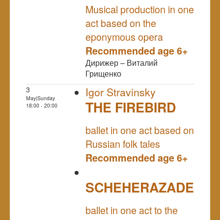
Musical production in one
act based on the
eponymous opera
Recommended age 6+
Дирижер – Виталий
Грищенко
3
Igor Stravinsky
May|Sunday
THE FIREBIRD
18:00 - 20:00
NULL
ballet in one act based on
Russian folk tales
Recommended age 6+
SCHEHERAZADE
NULL
ballet in one act to the