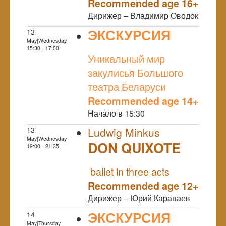
Recommended age 16+
Дирижер – Владимир Оводок
ЭКСКУРСИЯ
13
May|Wednesday
NULL
15:30 - 17:00
Уникальный мир
закулисья Большого
театра Беларуси
Recommended age 14+
Начало в 15:30
13
Ludwig Minkus
May|Wednesday
DON QUIXOTE
19:00 - 21:35
NULL
ballet in three acts
Recommended age 12+
Дирижер – Юрий Караваев
ЭКСКУРСИЯ
14
May|Thursday