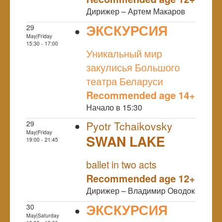
Дирижер – Артем Макаров
ЭКСКУРСИЯ
29
May|Friday
NULL
15:30 - 17:00
Уникальный мир
закулисья Большого
театра Беларуси
Recommended age 14+
Начало в 15:30
29
Pyotr Tchaikovsky
May|Friday
SWAN LAKE
19:00 - 21:45
NULL
ballet in two acts
Recommended age 12+
Дирижер – Владимир Оводок
ЭКСКУРСИЯ
30
May|Saturday