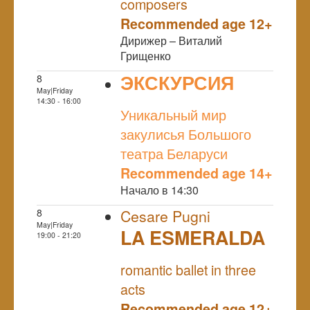
composers
Recommended age 12+
Дирижер – Виталий
Грищенко
ЭКСКУРСИЯ
8
May|Friday
NULL
14:30 - 16:00
Уникальный мир
закулисья Большого
театра Беларуси
Recommended age 14+
Начало в 14:30
8
Cesare Pugni
May|Friday
LA ESMERALDA
19:00 - 21:20
NULL
romantic ballet in three
acts
Recommended age 12+