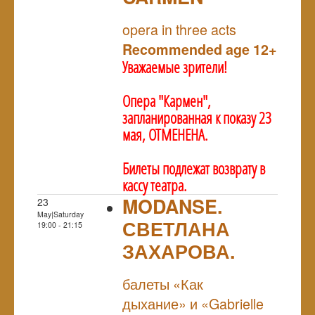
NULL
opera in three acts
Recommended age 12+
Уважаемые зрители!
Опера "Кармен",
запланированная к показу 23
мая, ОТМЕНЕНА.
Билеты подлежат возврату в
кассу театра.
MODANSE.
23
May|Saturday
СВЕТЛАНА
19:00 - 21:15
ЗАХАРОВА.
NULL
балеты «Как
дыхание» и «Gabrielle