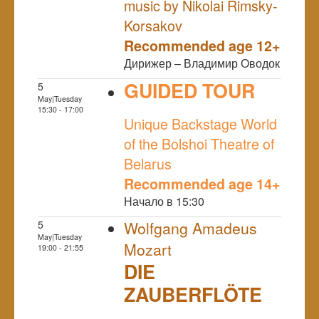
music by Nikolai Rimsky-
Korsakov
Recommended age 12+
Дирижер – Владимир Оводок
GUIDED TOUR
5
May|Tuesday
NULL
15:30 - 17:00
Unique Backstage World
of the Bolshoi Theatre of
Belarus
Recommended age 14+
Начало в 15:30
5
Wolfgang Amadeus
May|Tuesday
Mozart
19:00 - 21:55
DIE
ZAUBERFLÖTE
NULL