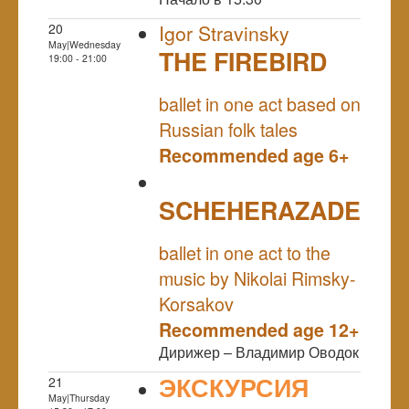
20
Igor Stravinsky
May|Wednesday
THE FIREBIRD
19:00 - 21:00
NULL
ballet in one act based on
Russian folk tales
Recommended age 6+
SCHEHERAZADE
NULL
ballet in one act to the
music by Nikolai Rimsky-
Korsakov
Recommended age 12+
Дирижер – Владимир Оводок
ЭКСКУРСИЯ
21
May|Thursday