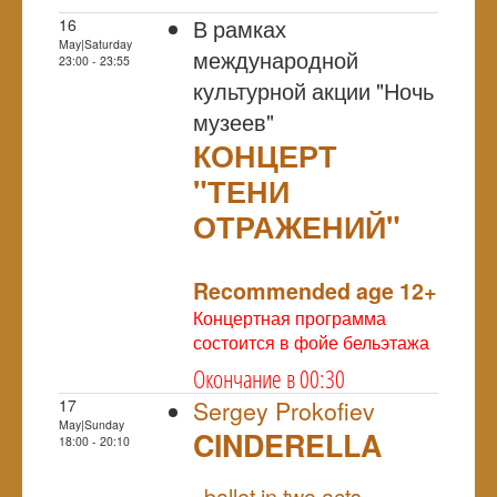
В рамках
16
May|Saturday
международной
23:00 - 23:55
культурной акции "Ночь
музеев"
КОНЦЕРТ
"ТЕНИ
ОТРАЖЕНИЙ"
NULL
Recommended age 12+
Концертная программа
состоится в фойе бельэтажа
Окончание в 00:30
17
Sergey Prokofiev
May|Sunday
CINDERELLA
18:00 - 20:10
NULL
ballet in two acts