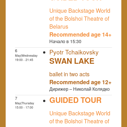
NULL
Unique Backstage World
of the Bolshoi Theatre of
Belarus
Recommended age 14+
Начало в 15:30
6
Pyotr Tchaikovsky
May|Wednesday
SWAN LAKE
19:00 - 21:45
NULL
ballet in two acts
Recommended age 12+
Дирижер – Николай Колядко
GUIDED TOUR
7
May|Thursday
NULL
15:00 - 17:00
Unique Backstage World
of the Bolshoi Theatre of