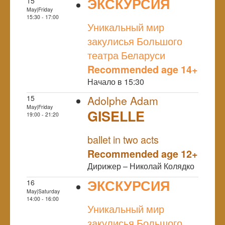
ЭКСКУРСИЯ
15
May|Friday
NULL
15:30 - 17:00
Уникальный мир
закулисья Большого
театра Беларуси
Recommended age 14+
Начало в 15:30
15
Adolphe Adam
May|Friday
GISELLE
19:00 - 21:20
NULL
ballet in two acts
Recommended age 12+
Дирижер – Николай Колядко
ЭКСКУРСИЯ
16
May|Saturday
NULL
14:00 - 16:00
Уникальный мир
закулисья Большого