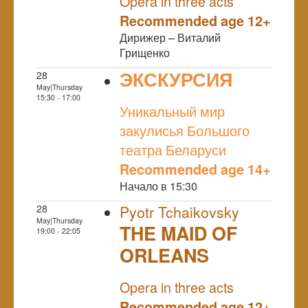
Opera in three acts
Recommended age 12+
Дирижер – Виталий
Грищенко
ЭКСКУРСИЯ
28
May|Thursday
NULL
15:30 - 17:00
Уникальный мир
закулисья Большого
театра Беларуси
Recommended age 14+
Начало в 15:30
28
Pyotr Tchaikovsky
May|Thursday
THE MAID OF
19:00 - 22:05
ORLEANS
NULL
Opera in three acts
Recommended age 12+