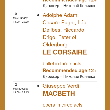
Дирижер – Николай Колядко
10
Adolphe Adam,
May|Sunday
Cesare Pugni, Léo
18:00 - 20:25
Delibes, Riccardo
Drigo, Peter of
Oldenburg
LE CORSAIRE
NULL
ballet in three acts
Recommended age 12+
Дирижер – Николай Колядко
12
Giuseppe Verdi
May|Tuesday
MACBETH
19:00 - 22:15
NULL
оpera in three acts