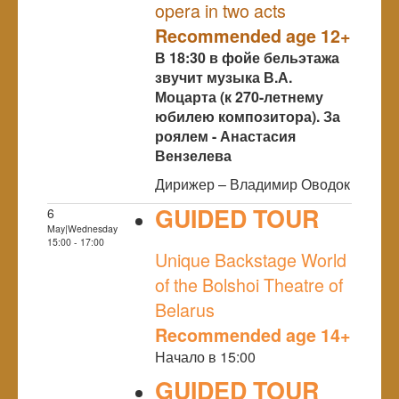
opera in two acts
Recommended age 12+
В 18:30 в фойе бельэтажа
звучит музыка В.А.
Моцарта (к 270-летнему
юбилею композитора). За
роялем - Анастасия
Вензелева
Дирижер – Владимир Оводок
GUIDED TOUR
6
May|Wednesday
NULL
15:00 - 17:00
Unique Backstage World
of the Bolshoi Theatre of
Belarus
Recommended age 14+
Начало в 15:00
GUIDED TOUR