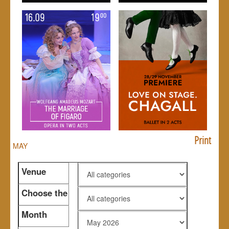
Print
MAY
Venue
Choose the
genre
Month