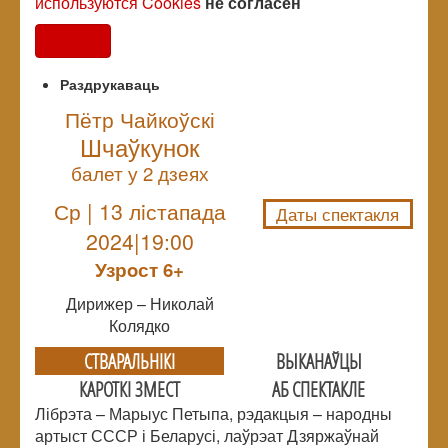
используются Cookies
не согласен
Согласен
Раздрукаваць
Пётр Чайкоўскі
Шчаўкунок
NULL
балет у 2 дзеях
Ср | 13 лiстапада
Даты спектакля
2024|19:00
Узрoст 6+
Дирижер – Николай
Колядко
СТВАРАЛЬНIКI
ВЫКАНАЎЦЫ
КАРОТКІ ЗМЕСТ
АБ СПЕКТАКЛЕ
Лібрэта – Марыус Петыпа, рэдакцыя – народны
артыст СССР і Беларусі, лаўрэат Дзяржаўнай