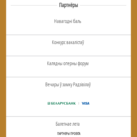
Партнёры
Навагоднi баль
Конкурс вакалiстаў
Калядны оперны форум
Вечары ў замку Радзiвiлаў
Балетнае лета
ПАРТНЕРЫ ПРОЕКТА