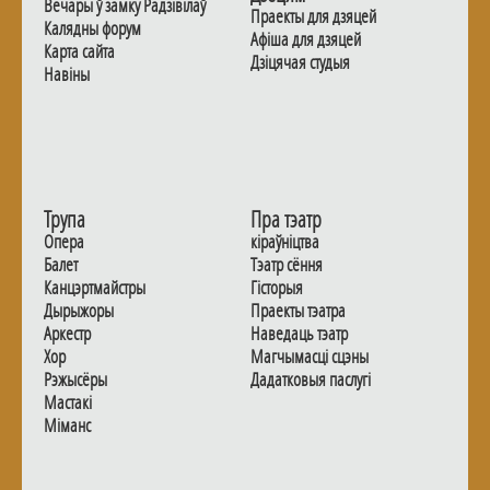
Вечары ў замку Радзiвiлаў
Праекты для дзяцей
Калядны форум
Афiша для дзяцей
Карта сайта
Дзiцячая студыя
Навiны
Трупа
Пра тэатр
Опера
кіраўніцтва
Балет
Тэатр сёння
Канцэртмайстры
Гiсторыя
Дырыжоры
Праекты тэатра
Аркестр
Наведаць тэатр
Хор
Магчымасцi сцэны
Рэжысёры
Дадаткoвыя паслугi
Мастакі
Мiманс