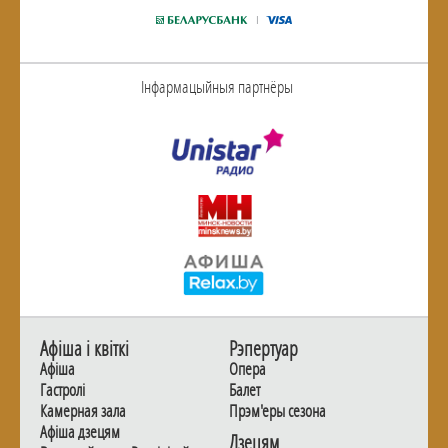
Інфармацыйныя партнёры
Афiша i квiткi
Рэпертуар
Афiша
Опера
Гастролi
Балет
Камерная зала
Прэм'еры сезона
Афiша дзецям
Дзецям