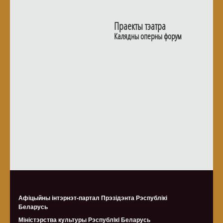
Праекты тэатра
Калядны оперны форум
Афіцыйны інтэрнэт-партал Прэзідэнта Рэспублікі
Беларусь
Міністэрства культуры Рэспублiкi Беларусь