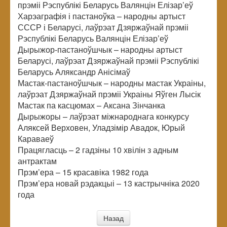
прэміі Рэспублікі Беларусь Валянцін Елізар’еў
Харэаграфія і пастаноўка – народны артыст
СССР і Беларусі, лаўрэат Дзяржаўнай прэміі
Рэспублікі Беларусь Валянцін Елізар’еў
Дырыжор-пастаноўшчык – народны артыст
Беларусі, лаўрэат Дзяржаўнай прэміі Рэспублікі
Беларусь Аляксандр Анісімаў
Мастак-пастаноўшчык – народны мастак Украіны,
лаўрэат Дзяржаўнай прэміі Украіны Яўген Лысік
Мастак па касцюмах – Аксана Зінчанка
Дырыжоры – лаўрэат міжнароднага конкурсу
Аляксей Верховен, Уладзімір Авадок, Юрый
Караваеў
Працягласць – 2 гадзіны 10 хвілін з адным
антрактам
Прэм’ера – 15 красавіка 1982 года
Прэм’ера новай рэдакцыі – 13 кастрычніка 2020
года
Назад