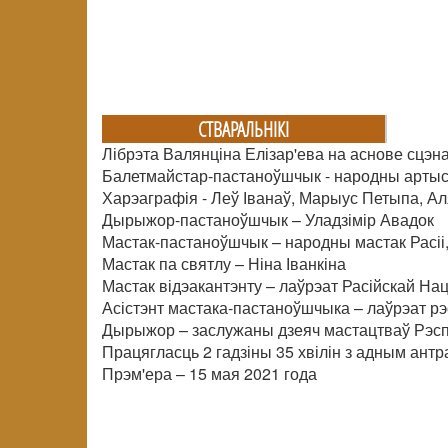
СТВАРАЛЬНIКI
Лібрэта Валянціна Елізар'ева на аснове сцэна
Балетмайстар-пастаноўшчык - народны артыст 
Харэаграфія - Леў Іванаў, Марыус Петыпа, Аля
Дырыжор-пастаноўшчык – Уладзімір Авадок
Мастак-пастаноўшчык – народны мастак Расіі,
Мастак па святлу – Ніна Іванкіна
Мастак відэакантэнту – лаўрэат Расійскай На
Асістэнт мастака-пастаноўшчыка – лаўрэат рэ
Дырыжор – заслужаны дзеяч мастацтваў Рэспу
Працягласць 2 гадзіны 35 хвілін з адным антр
Прэм'ера – 15 мая 2021 года