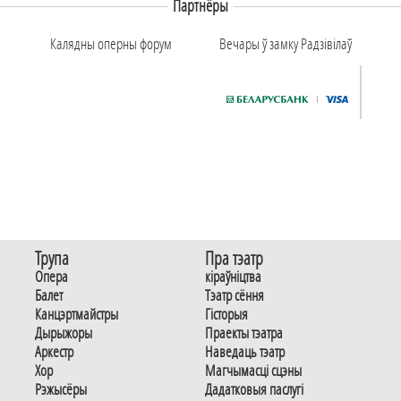
Партнёры
Калядны оперны форум
Вечары ў замку Радзiвiлаў
Трупа
Пра тэатр
Опера
кіраўніцтва
Балет
Тэатр сёння
Канцэртмайстры
Гiсторыя
Дырыжоры
Праекты тэатра
Аркестр
Наведаць тэатр
Хор
Магчымасцi сцэны
Рэжысёры
Дадаткoвыя паслугi