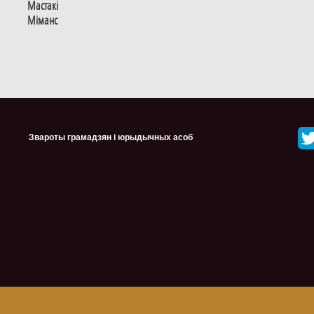
Мастакі
Мiманс
Звароты грамадзян і юрыдычных асоб