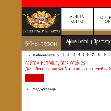
Афiша i квiткi
Пра тэатр
1
2
3
4
5
6
7
8
9
1
<
Жнiвень2026
>
сайтом используются cookies
Для обеспечения удобства пользователей сай
Согласен
Раздрукаваць