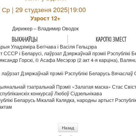
Ср | 29 студзеня 2025|19:00
Узрoст 12+
Дирижер – Владимир Оводок
ВЫКАНАЎЦЫ
КАРОТКІ ЗМЕСТ
рыя Уладзіміра Бегiчава і Васіля Гельцэра
СССР і Беларусі, лаўрэат Дзяржаўнай прэміі Рэспублікі Б
ксандр Горскі, © Асафа Месэрэр (2 акт 4-я карціна), Валянц
 лаўрэат Дзяржаўнай прэміі Рэспублікі Беларусь Вячаслаў 
цыянальнай тэатральнай Прэміі «Залатая маска» Стас Свіст
спубліканскіх конкурсаў Любоў Сідзельнікава
блікі Беларусь Мікалай Калядка, народны артыст Рэспубл
актам
Назад