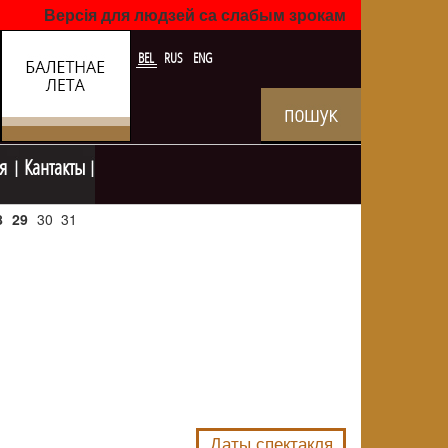
Версія для людзей са слабым зрокам
BEL
RUS
ENG
я
Кантакты
8
29
30
31
NULL
Даты спектакля