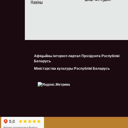
Навiны
Афіцыйны інтэрнэт-партал Прэзідэнта Рэспублікі
Беларусь
Міністэрства культуры Рэспублiкi Беларусь