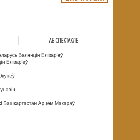
АБ СПЕКТАКЛЕ
еларусь Валянцін Елізар'еў
ін Елізар'еў
Окунеў
уновіч
ікі Башкартастан Арцём Макараў