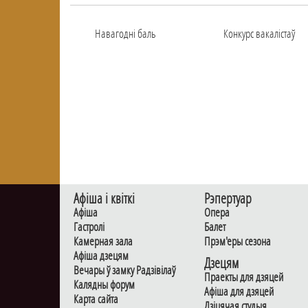
Навагоднi баль
Конкурс вакалiстаў
Афiша i квiткi
Рэпертуар
Афiша
Опера
Гастролi
Балет
Камерная зала
Прэм'еры сезона
Афiша дзецям
Дзецям
Вечары ў замку Радзiвiлаў
Праекты для дзяцей
Калядны форум
Афiша для дзяцей
Карта сайта
Дзiцячая студыя