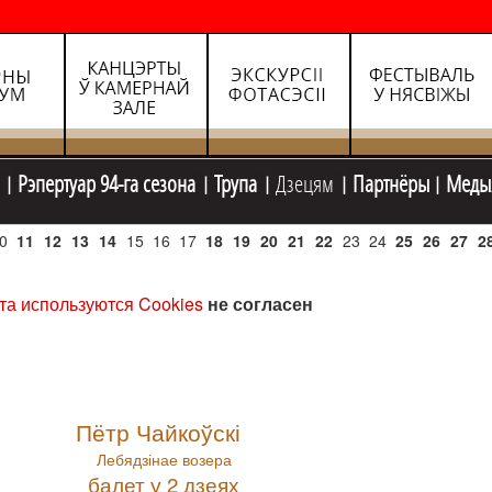
Рэпертуар 94-га сезона
Трупа
Дзецям
Партнёры
Меды
0
11
12
13
14
15
16
17
18
19
20
21
22
23
24
25
26
27
2
та используются Cookies
не согласен
Пётр Чайкоўскі
Лебядзінае возера
балет у 2 дзеях