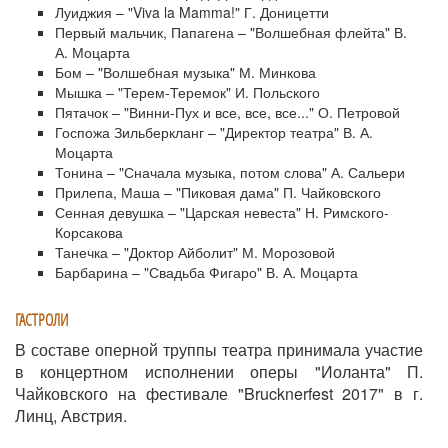
Луиджия – "Viva la Mamma!" Г. Доницетти
Первый мальчик, Папагена – "Волшебная флейта" В.
А. Моцарта
Бом – "Волшебная музыка" М. Минкова
Мышка – "Терем-Теремок" И. Польского
Пятачок – "Винни-Пух и все, все, все..." О. Петровой
Госпожа Зильберкланг – "Директор театра" В. А.
Моцарта
Тонина – "Сначала музыка, потом слова" А. Сальери
Прилепа, Маша – "Пиковая дама" П. Чайковского
Сенная девушка – "Царская невеста" Н. Римского-
Корсакова
Танечка – "Доктор Айболит" М. Морозовой
Барбарина – "Свадьба Фигаро" В. А. Моцарта
ГАСТРОЛИ
В составе оперной труппы театра принимала участие
в концертном исполнении оперы "Иоланта" П.
Чайковского на фестивале "Brucknerfest 2017" в г.
Линц, Австрия.