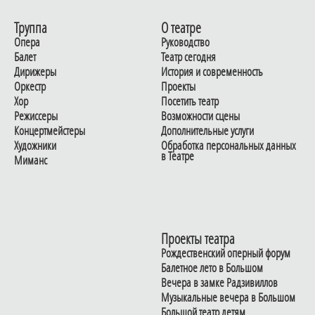
Труппа
О театре
Опера
Руководство
Балет
Театр сегодня
Дирижеры
История и современность
Оркестр
Проекты
Хор
Посетить театр
Режиссеры
Возможности сцены
Концертмейстеры
Дополнительные услуги
Художники
Обработка персональных данных
в Театре
Миманс
Проекты театра
Рождественский оперный форум
Балетное лето в Большом
Вечера в замке Радзивиллов
Музыкальные вечера в Большом
Большой театр детям