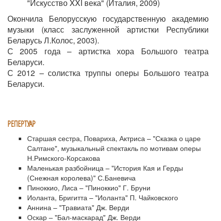
"Искусство XXI века" (Италия, 2009)
Окончила Белорусскую государственную академию
музыки (класс заслуженной артистки Республики
Беларусь Л.Колос, 2003).
С 2005 года – артистка хора Большого театра
Беларуси.
С 2012 – солистка труппы оперы Большого театра
Беларуси.
РЕПЕРТУАР
Старшая сестра, Повариха, Актриса – "Сказка о царе
Салтане", музыкальный спектакль по мотивам оперы
Н.Римского-Корсакова
Маленькая разбойница – "История Кая и Герды
(Снежная королева)" С.Баневича
Пиноккио, Лиса – "Пиноккио" Г. Бруни
Иоланта, Бригитта – "Иоланта" П. Чайковского
Аннина – "Травиата" Дж. Верди
Оскар – "Бал-маскарад" Дж. Верди