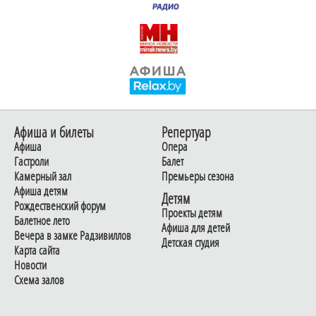
Афиша и билеты
Репертуар
Афиша
Опера
Гастроли
Балет
Камерный зал
Премьеры сезона
Афиша детям
Детям
Рождественский форум
Проекты детям
Балетное лето
Афиша для детей
Вечера в замке Радзивиллов
Детская студия
Карта сайта
Новости
Схема залов