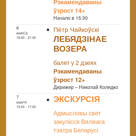
Рэкамендаваны
ўзрост 14+
Начало в 15:30
6
Пётр Чайкоўскі
мая|Ср
ЛЕБЯДЗІНАЕ
19:00 - 21:45
ВОЗЕРА
NULL
балет у 2 дзеях
Рэкамендаваны
ўзрост 12+
Дирижер – Николай Колядко
ЭКСКУРСІЯ
7
мая|Чт
NULL
15:00 - 17:00
Адмысловы свет
закулісся Вялікага
тэатра Беларусі