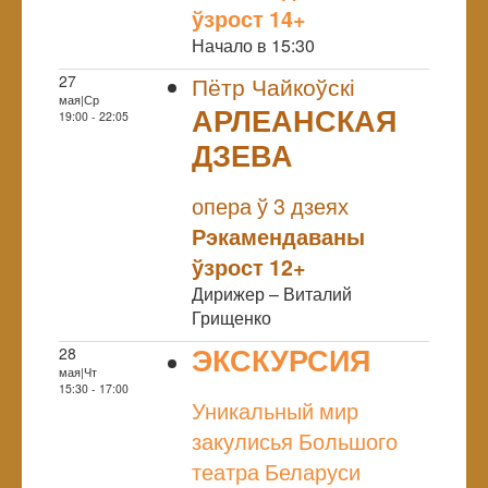
ўзрост 14+
Начало в 15:30
27
Пётр Чайкоўскі
мая|Ср
АРЛЕАНСКАЯ
19:00 - 22:05
ДЗЕВА
NULL
опера ў 3 дзеях
Рэкамендаваны
ўзрост 12+
Дирижер – Виталий
Грищенко
ЭКСКУРСИЯ
28
мая|Чт
NULL
15:30 - 17:00
Уникальный мир
закулисья Большого
театра Беларуси