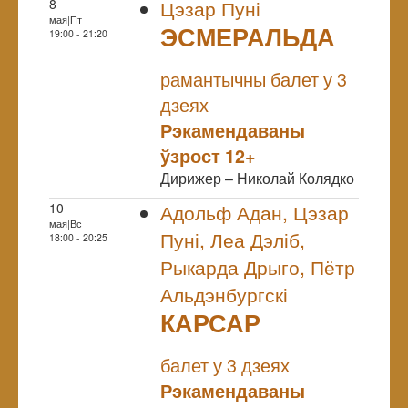
8
Цэзар Пуні
мая|Пт
ЭСМЕРАЛЬДА
19:00 - 21:20
NULL
рамантычны балет у 3
дзеях
Рэкамендаваны
ўзрост 12+
Дирижер – Николай Колядко
10
Адольф Адан, Цэзар
мая|Вс
Пуні, Леа Дэліб,
18:00 - 20:25
Рыкарда Дрыго, Пётр
Альдэнбургскі
КАРСАР
NULL
балет у 3 дзеях
Рэкамендаваны