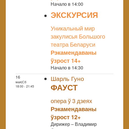
Начало в 14:00
ЭКСКУРСИЯ
NULL
Уникальный мир
закулисья Большого
театра Беларуси
Рэкамендаваны
ўзрост 14+
Начало в 14:30
16
Шарль Гуно
мая|Сб
ФАУСТ
18:00 - 21:45
NULL
опера ў 3 дзеях
Рэкамендаваны
ўзрост 12+
Дирижер – Владимир