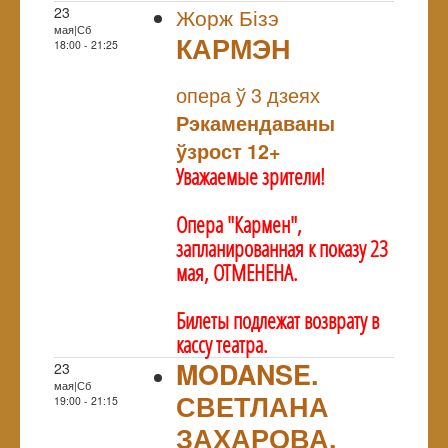
23
Жорж Бізэ
мая|Сб
КАРМЭН
18:00 - 21:25
NULL
опера ў 3 дзеях
Рэкамендаваны
ўзрост 12+
Уважаемые зрители!
Опера "Кармен",
запланированная к показу 23
мая, ОТМЕНЕНА.
Билеты подлежат возврату в
кассу театра.
MODANSE.
23
мая|Сб
СВЕТЛАНА
19:00 - 21:15
ЗАХАРОВА.