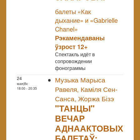
NULL
балеты «Как
дыхание» и «Gabrielle
Chanel»
Рэкамендаваны
ўзрост 12+
Спектакль идёт в
сопровождении
фонограммы
24
Музыка Марыса
мая|Вс
Равеля, Каміля Сен-
18:00 - 20:35
Санса, Жоржа Бізэ
"ТАНЦЫ"
ВЕЧАР
АДНААКТОВЫХ
БАЛЕТАЎ: