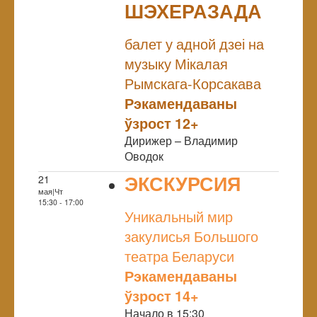
ШЭХЕРАЗАДА
NULL
балет у адной дзеі на
музыку Мікалая
Рымскага-Корсакава
Рэкамендаваны
ўзрост 12+
Дирижер – Владимир
Оводок
ЭКСКУРСИЯ
21
мая|Чт
NULL
15:30 - 17:00
Уникальный мир
закулисья Большого
театра Беларуси
Рэкамендаваны
ўзрост 14+
Начало в 15:30