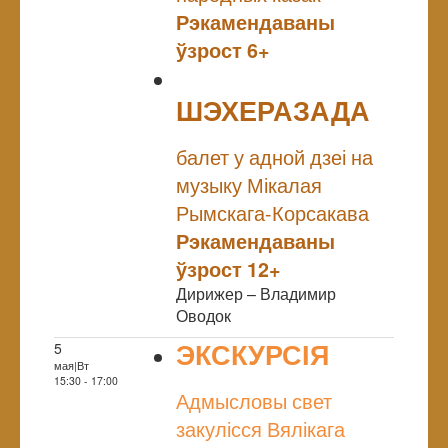
Рэкамендаваны
ўзрост 6+
ШЭХЕРАЗАДА
NULL
балет у адной дзеі на
музыку Мікалая
Рымскага-Корсакава
Рэкамендаваны
ўзрост 12+
Дирижер – Владимир
Оводок
ЭКСКУРСІЯ
5
мая|Вт
NULL
15:30 - 17:00
Адмысловы свет
закулісся Вялікага