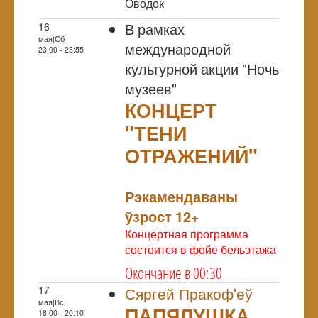
Оводок
В рамках
16
мая|Сб
международной
23:00 - 23:55
культурной акции "Ночь
музеев"
КОНЦЕРТ
"ТЕНИ
ОТРАЖЕНИЙ"
NULL
Рэкамендаваны
ўзрост 12+
Концертная программа
состоится в фойе бельэтажа
Окончание в 00:30
17
Сяргей Пракоф'еў
мая|Вс
ПАПЯЛУШКА
18:00 - 20:10