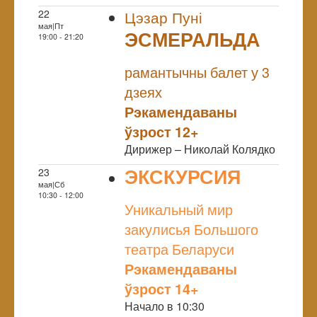
22
Цэзар Пуні
мая|Пт
ЭСМЕРАЛЬДА
19:00 - 21:20
NULL
рамантычны балет у 3
дзеях
Рэкамендаваны
ўзрост 12+
Дирижер – Николай Колядко
ЭКСКУРСИЯ
23
мая|Сб
NULL
10:30 - 12:00
Уникальный мир
закулисья Большого
театра Беларуси
Рэкамендаваны
ўзрост 14+
Начало в 10:30