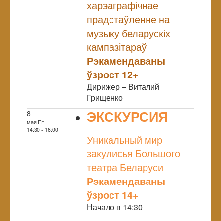
харэаграфічнае
прадстаўленне на
музыку беларускіх
кампазітараў
Рэкамендаваны
ўзрост 12+
Дирижер – Виталий
Грищенко
ЭКСКУРСИЯ
8
мая|Пт
NULL
14:30 - 16:00
Уникальный мир
закулисья Большого
театра Беларуси
Рэкамендаваны
ўзрост 14+
Начало в 14:30