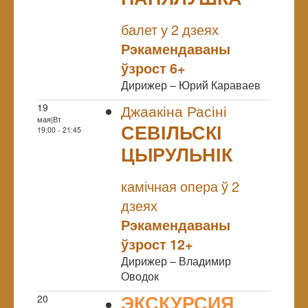
NULL
балет у 2 дзеях
Рэкамендаваны
ўзрост 6+
Дирижер – Юрий Караваев
19
Джаакіна Расіні
мая|Вт
СЕВІЛЬСКІ
19:00 - 21:45
ЦЫРУЛЬНІК
NULL
камічная опера ў 2
дзеях
Рэкамендаваны
ўзрост 12+
Дирижер – Владимир
Оводок
ЭКСКУРСИЯ
20