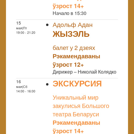
ўзрост 14+
Начало в 15:30
15
Адольф Адан
мая|Пт
ЖЫЗЭЛЬ
19:00 - 21:20
NULL
балет у 2 дзеях
Рэкамендаваны
ўзрост 12+
Дирижер – Николай Колядко
ЭКСКУРСИЯ
16
мая|Сб
NULL
14:00 - 16:00
Уникальный мир
закулисья Большого
театра Беларуси
Рэкамендаваны
ўзрост 14+