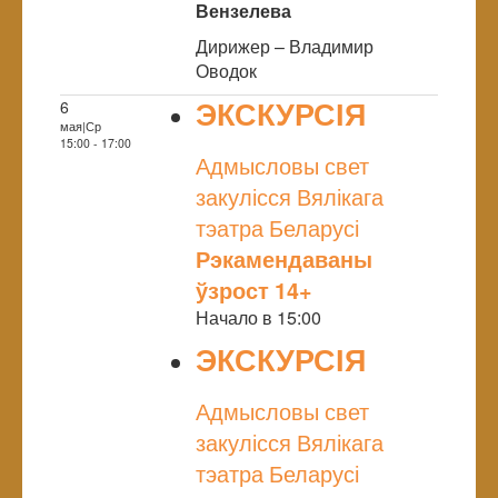
Вензелева
Дирижер – Владимир
Оводок
ЭКСКУРСІЯ
6
мая|Ср
NULL
15:00 - 17:00
Адмысловы свет
закулісся Вялікага
тэатра Беларусі
Рэкамендаваны
ўзрост 14+
Начало в 15:00
ЭКСКУРСІЯ
NULL
Адмысловы свет
закулісся Вялікага
тэатра Беларусі