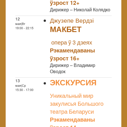
ўзрост 12+
Дирижер – Николай Колядко
12
Джузепе Вердзі
мая|Вт
МАКБЕТ
19:00 - 22:15
NULL
опера ў 3 дзеях
Рэкамендаваны
ўзрост 16+
Дирижер – Владимир
Оводок
ЭКСКУРСИЯ
13
мая|Ср
NULL
15:30 - 17:00
Уникальный мир
закулисья Большого
театра Беларуси
Рэкамендаваны