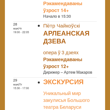
Рэкамендаваны
ўзрост 14+
Начало в 15:30
28
Пётр Чайкоўскі
мая|Чт
АРЛЕАНСКАЯ
19:00 - 22:05
ДЗЕВА
NULL
опера ў 3 дзеях
Рэкамендаваны
ўзрост 12+
Дирижер – Артем Макаров
ЭКСКУРСИЯ
29
мая|Пт
NULL
15:30 - 17:00
Уникальный мир
закулисья Большого
театра Беларуси