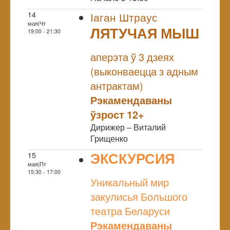
14
Іаган Штраус
мая|Чт
ЛЯТУЧАЯ МЫШ
19:00 - 21:30
NULL
аперэта ў 3 дзеях
(выконваецца з адным
антрактам)
Рэкамендаваны
ўзрост 12+
Дирижер – Виталий
Грищенко
ЭКСКУРСИЯ
15
мая|Пт
NULL
15:30 - 17:00
Уникальный мир
закулисья Большого
театра Беларуси
Рэкамендаваны