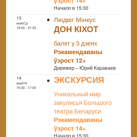
ўзрост 14+
Начало в 15:30
13
Людвіг Мінкус
мая|Ср
ДОН КІХОТ
19:00 - 21:35
NULL
балет у 3 дзеях
Рэкамендаваны
ўзрост 12+
Дирижер – Юрий Караваев
ЭКСКУРСИЯ
14
мая|Чт
NULL
15:30 - 17:00
Уникальный мир
закулисья Большого
театра Беларуси
Рэкамендаваны
ўзрост 14+
Начало в 15:30