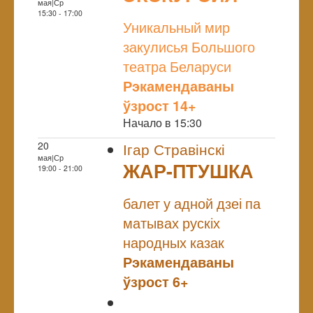
мая|Ср
NULL
15:30 - 17:00
Уникальный мир
закулисья Большого
театра Беларуси
Рэкамендаваны
ўзрост 14+
Начало в 15:30
20
Ігар Стравінскі
мая|Ср
ЖАР-ПТУШКА
19:00 - 21:00
NULL
балет у адной дзеі па
матывах рускіх
народных казак
Рэкамендаваны
ўзрост 6+