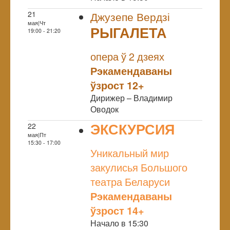
21
Джузепе Вердзі
мая|Чт
РЫГАЛЕТА
19:00 - 21:20
NULL
опера ў 2 дзеях
Рэкамендаваны
ўзрост 12+
Дирижер – Владимир
Оводок
ЭКСКУРСИЯ
22
мая|Пт
NULL
15:30 - 17:00
Уникальный мир
закулисья Большого
театра Беларуси
Рэкамендаваны
ўзрост 14+
Начало в 15:30