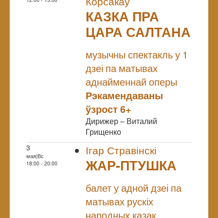
Корсакаў
КАЗКА ПРА
ЦАРА САЛТАНА
NULL
музычны спектакль у 1
дзеі па матывах
аднайменнай оперы
Рэкамендаваны
ўзрост 6+
Дирижер – Виталий
Грищенко
3
Ігар Стравінскі
мая|Вс
ЖАР-ПТУШКА
18:00 - 20:00
NULL
балет у адной дзеі па
матывах рускіх
народных казак