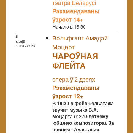
тэатра Беларусі
Рэкамендаваны
ўзрост 14+
Начало в 15:30
5
Вольфганг Амадэй
мая|Вт
Моцарт
19:00 - 21:55
ЧАРОЎНАЯ
ФЛЕЙТА
NULL
опера ў 2 дзеях
Рэкамендаваны
ўзрост 12+
В 18:30 в фойе бельэтажа
звучит музыка В.А.
Моцарта (к 270-летнему
юбилею композитора). За
роялем - Анастасия