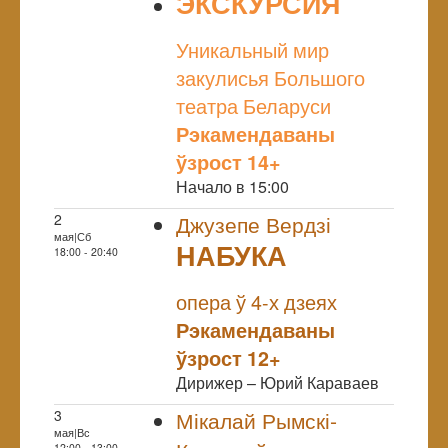
ЭКСКУРСИЯ
NULL
Уникальный мир
закулисья Большого
театра Беларуси
Рэкамендаваны
ўзрост 14+
Начало в 15:00
2
Джузепе Вердзі
мая|Сб
НАБУКА
18:00 - 20:40
NULL
Прэм`ера
опера ў 4-х дзеях
Рэкамендаваны
ўзрост 12+
Дирижер – Юрий Караваев
3
Мікалай Рымскі-
мая|Вс
12:00 - 13:00