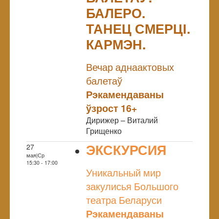
БАЛЕРО.
ТАНЕЦ СМЕРЦІ.
КАРМЭН.
NULL
Вечар аднаактовых
балетаў
Рэкамендаваны
ўзрост 16+
Дирижер – Виталий
Грищенко
ЭКСКУРСИЯ
27
мая|Ср
NULL
15:30 - 17:00
Уникальный мир
закулисья Большого
театра Беларуси
Рэкамендаваны