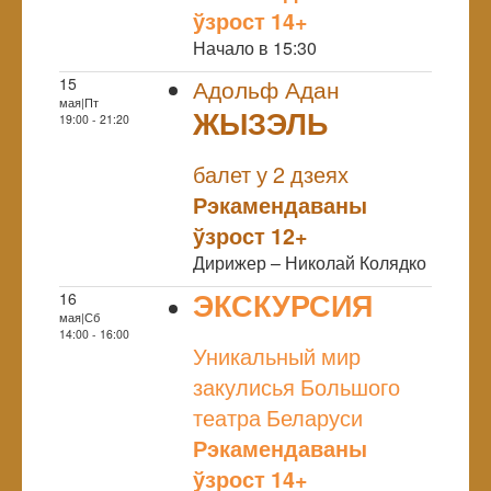
ўзрост 14+
Начало в 15:30
15
Адольф Адан
мая|Пт
ЖЫЗЭЛЬ
19:00 - 21:20
NULL
балет у 2 дзеях
Рэкамендаваны
ўзрост 12+
Дирижер – Николай Колядко
ЭКСКУРСИЯ
16
мая|Сб
NULL
14:00 - 16:00
Уникальный мир
закулисья Большого
театра Беларуси
Рэкамендаваны
ўзрост 14+