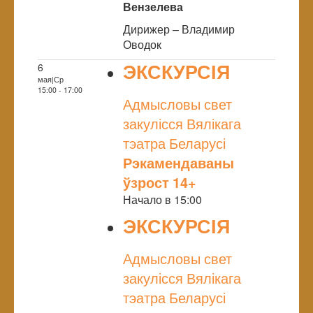
Вензелева
Дирижер – Владимир
Оводок
ЭКСКУРСІЯ
6
мая|Ср
NULL
15:00 - 17:00
Адмысловы свет
закулісся Вялікага
тэатра Беларусі
Рэкамендаваны
ўзрост 14+
Начало в 15:00
ЭКСКУРСІЯ
NULL
Адмысловы свет
закулісся Вялікага
тэатра Беларусі