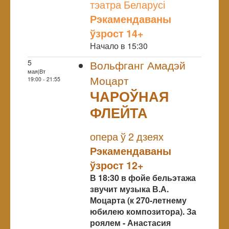
тэатра Беларусі
Рэкамендаваны
ўзрост 14+
Начало в 15:30
5
Вольфганг Амадэй
мая|Вт
Моцарт
19:00 - 21:55
ЧАРОЎНАЯ
ФЛЕЙТА
NULL
опера ў 2 дзеях
Рэкамендаваны
ўзрост 12+
В 18:30 в фойе бельэтажа
звучит музыка В.А.
Моцарта (к 270-летнему
юбилею композитора). За
роялем - Анастасия