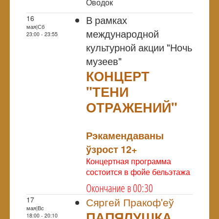
Оводок
В рамках
16
мая|Сб
международной
23:00 - 23:55
культурной акции "Ночь
музеев"
КОНЦЕРТ
"ТЕНИ
ОТРАЖЕНИЙ"
NULL
Рэкамендаваны
ўзрост 12+
Концертная программа
состоится в фойе бельэтажа
Окончание в 00:30
17
Сяргей Пракоф'еў
мая|Вс
ПАПЯЛУШКА
18:00 - 20:10