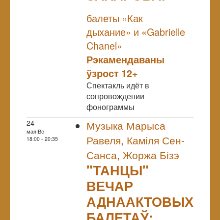
NULL
балеты «Как
дыхание» и «Gabrielle
Chanel»
Рэкамендаваны
ўзрост 12+
Спектакль идёт в
сопровождении
фонограммы
24
Музыка Марыса
мая|Вс
Равеля, Каміля Сен-
18:00 - 20:35
Санса, Жоржа Бізэ
"ТАНЦЫ"
ВЕЧАР
АДНААКТОВЫХ
БАЛЕТАЎ: