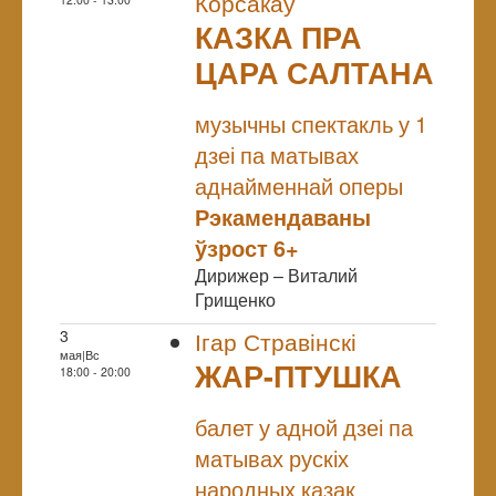
Корсакаў
КАЗКА ПРА
ЦАРА САЛТАНА
NULL
музычны спектакль у 1
дзеі па матывах
аднайменнай оперы
Рэкамендаваны
ўзрост 6+
Дирижер – Виталий
Грищенко
3
Ігар Стравінскі
мая|Вс
ЖАР-ПТУШКА
18:00 - 20:00
NULL
балет у адной дзеі па
матывах рускіх
народных казак