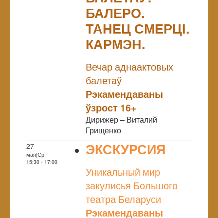
БАЛЕРО.
ТАНЕЦ СМЕРЦІ.
КАРМЭН.
NULL
Вечар аднаактовых
балетаў
Рэкамендаваны
ўзрост 16+
Дирижер – Виталий
Грищенко
ЭКСКУРСИЯ
27
мая|Ср
NULL
15:30 - 17:00
Уникальный мир
закулисья Большого
театра Беларуси
Рэкамендаваны