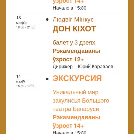
ўзрост 14+
Начало в 15:30
13
Людвіг Мінкус
мая|Ср
ДОН КІХОТ
19:00 - 21:35
NULL
балет у 3 дзеях
Рэкамендаваны
ўзрост 12+
Дирижер – Юрий Караваев
ЭКСКУРСИЯ
14
мая|Чт
NULL
15:30 - 17:00
Уникальный мир
закулисья Большого
театра Беларуси
Рэкамендаваны
ўзрост 14+
Начало в 15:30