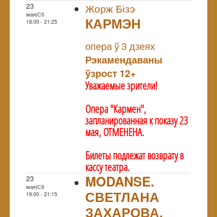
23
Жорж Бізэ
мая|Сб
КАРМЭН
18:00 - 21:25
NULL
опера ў 3 дзеях
Рэкамендаваны
ўзрост 12+
Уважаемые зрители!
Опера "Кармен",
запланированная к показу 23
мая, ОТМЕНЕНА.
Билеты подлежат возврату в
кассу театра.
MODANSE.
23
мая|Сб
СВЕТЛАНА
19:00 - 21:15
ЗАХАРОВА.