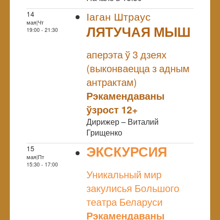
14
Іаган Штраус
мая|Чт
ЛЯТУЧАЯ МЫШ
19:00 - 21:30
NULL
аперэта ў 3 дзеях
(выконваецца з адным
антрактам)
Рэкамендаваны
ўзрост 12+
Дирижер – Виталий
Грищенко
ЭКСКУРСИЯ
15
мая|Пт
NULL
15:30 - 17:00
Уникальный мир
закулисья Большого
театра Беларуси
Рэкамендаваны