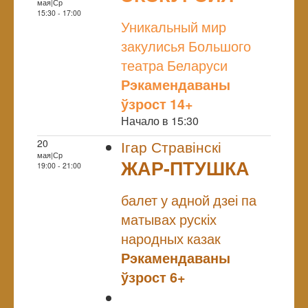
мая|Ср
NULL
15:30 - 17:00
Уникальный мир
закулисья Большого
театра Беларуси
Рэкамендаваны
ўзрост 14+
Начало в 15:30
20
Ігар Стравінскі
мая|Ср
ЖАР-ПТУШКА
19:00 - 21:00
NULL
балет у адной дзеі па
матывах рускіх
народных казак
Рэкамендаваны
ўзрост 6+