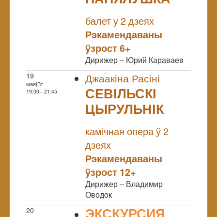
NULL
балет у 2 дзеях
Рэкамендаваны
ўзрост 6+
Дирижер – Юрий Караваев
19
Джаакіна Расіні
мая|Вт
СЕВІЛЬСКІ
19:00 - 21:45
ЦЫРУЛЬНІК
NULL
камічная опера ў 2
дзеях
Рэкамендаваны
ўзрост 12+
Дирижер – Владимир
Оводок
ЭКСКУРСИЯ
20