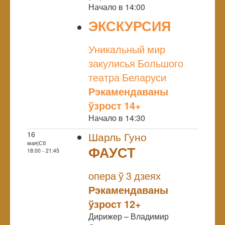
Начало в 14:00
ЭКСКУРСИЯ
NULL
Уникальный мир
закулисья Большого
театра Беларуси
Рэкамендаваны
ўзрост 14+
Начало в 14:30
16
Шарль Гуно
мая|Сб
ФАУСТ
18:00 - 21:45
NULL
опера ў 3 дзеях
Рэкамендаваны
ўзрост 12+
Дирижер – Владимир