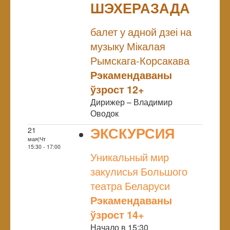
ШЭХЕРАЗАДА
NULL
балет у адной дзеі на
музыку Мікалая
Рымскага-Корсакава
Рэкамендаваны
ўзрост 12+
Дирижер – Владимир
Оводок
ЭКСКУРСИЯ
21
мая|Чт
NULL
15:30 - 17:00
Уникальный мир
закулисья Большого
театра Беларуси
Рэкамендаваны
ўзрост 14+
Начало в 15:30