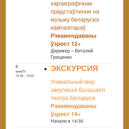
харэаграфічнае
прадстаўленне на
музыку беларускіх
кампазітараў
Рэкамендаваны
ўзрост 12+
Дирижер – Виталий
Грищенко
ЭКСКУРСИЯ
8
мая|Пт
NULL
14:30 - 16:00
Уникальный мир
закулисья Большого
театра Беларуси
Рэкамендаваны
ўзрост 14+
Начало в 14:30