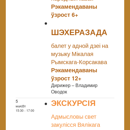
Рэкамендаваны
ўзрост 6+
ШЭХЕРАЗАДА
NULL
балет у адной дзеі на
музыку Мікалая
Рымскага-Корсакава
Рэкамендаваны
ўзрост 12+
Дирижер – Владимир
Оводок
ЭКСКУРСІЯ
5
мая|Вт
NULL
15:30 - 17:00
Адмысловы свет
закулісся Вялікага