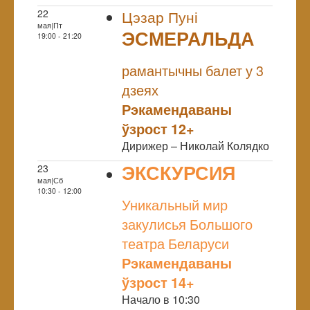
22
Цэзар Пуні
мая|Пт
ЭСМЕРАЛЬДА
19:00 - 21:20
NULL
рамантычны балет у 3
дзеях
Рэкамендаваны
ўзрост 12+
Дирижер – Николай Колядко
ЭКСКУРСИЯ
23
мая|Сб
NULL
10:30 - 12:00
Уникальный мир
закулисья Большого
театра Беларуси
Рэкамендаваны
ўзрост 14+
Начало в 10:30