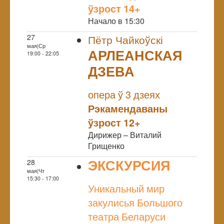
ўзрост 14+
Начало в 15:30
27
Пётр Чайкоўскі
мая|Ср
АРЛЕАНСКАЯ
19:00 - 22:05
ДЗЕВА
NULL
опера ў 3 дзеях
Рэкамендаваны
ўзрост 12+
Дирижер – Виталий
Грищенко
ЭКСКУРСИЯ
28
мая|Чт
NULL
15:30 - 17:00
Уникальный мир
закулисья Большого
театра Беларуси