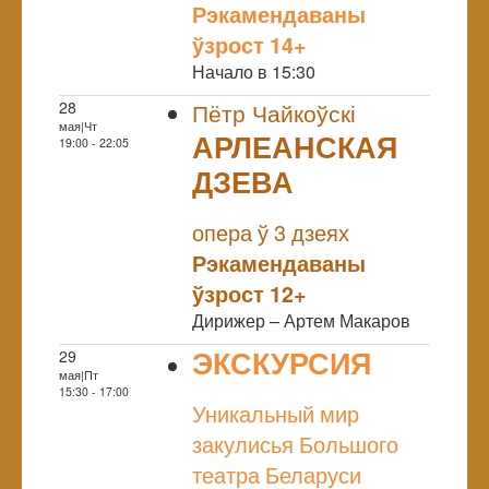
Рэкамендаваны
ўзрост 14+
Начало в 15:30
28
Пётр Чайкоўскі
мая|Чт
АРЛЕАНСКАЯ
19:00 - 22:05
ДЗЕВА
NULL
опера ў 3 дзеях
Рэкамендаваны
ўзрост 12+
Дирижер – Артем Макаров
ЭКСКУРСИЯ
29
мая|Пт
NULL
15:30 - 17:00
Уникальный мир
закулисья Большого
театра Беларуси