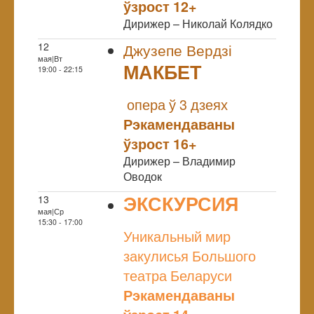
ўзрост 12+
Дирижер – Николай Колядко
12
Джузепе Вердзі
мая|Вт
МАКБЕТ
19:00 - 22:15
NULL
опера ў 3 дзеях
Рэкамендаваны
ўзрост 16+
Дирижер – Владимир
Оводок
ЭКСКУРСИЯ
13
мая|Ср
NULL
15:30 - 17:00
Уникальный мир
закулисья Большого
театра Беларуси
Рэкамендаваны