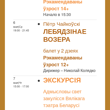
Рэкамендаваны
ўзрост 14+
Начало в 15:30
6
Пётр Чайкоўскі
мая|Ср
ЛЕБЯДЗІНАЕ
19:00 - 21:45
ВОЗЕРА
NULL
балет у 2 дзеях
Рэкамендаваны
ўзрост 12+
Дирижер – Николай Колядко
ЭКСКУРСІЯ
7
мая|Чт
NULL
15:00 - 17:00
Адмысловы свет
закулісся Вялікага
тэатра Беларусі