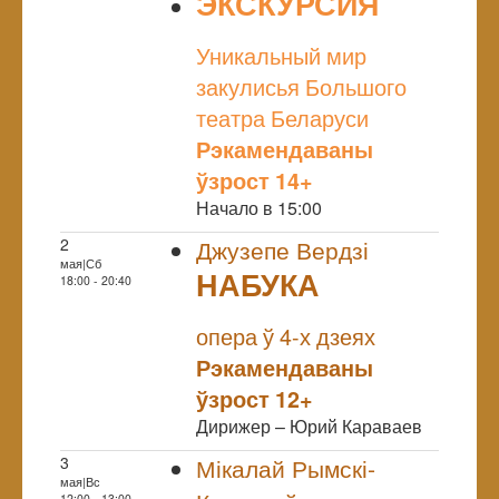
ЭКСКУРСИЯ
NULL
Уникальный мир
закулисья Большого
театра Беларуси
Рэкамендаваны
ўзрост 14+
Начало в 15:00
2
Джузепе Вердзі
мая|Сб
НАБУКА
18:00 - 20:40
NULL
Прэм`ера
опера ў 4-х дзеях
Рэкамендаваны
ўзрост 12+
Дирижер – Юрий Караваев
3
Мікалай Рымскі-
мая|Вс
12:00 - 13:00