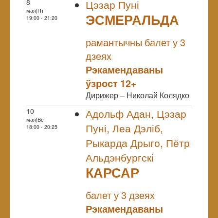
8
Цэзар Пуні
мая|Пт
ЭСМЕРАЛЬДА
19:00 - 21:20
NULL
рамантычны балет у 3
дзеях
Рэкамендаваны
ўзрост 12+
Дирижер – Николай Колядко
10
Адольф Адан, Цэзар
мая|Вс
Пуні, Леа Дэліб,
18:00 - 20:25
Рыкарда Дрыго, Пётр
Альдэнбургскі
КАРСАР
NULL
балет у 3 дзеях
Рэкамендаваны