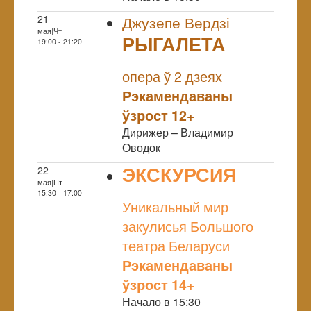
21
Джузепе Вердзі
мая|Чт
РЫГАЛЕТА
19:00 - 21:20
NULL
опера ў 2 дзеях
Рэкамендаваны
ўзрост 12+
Дирижер – Владимир
Оводок
ЭКСКУРСИЯ
22
мая|Пт
NULL
15:30 - 17:00
Уникальный мир
закулисья Большого
театра Беларуси
Рэкамендаваны
ўзрост 14+
Начало в 15:30