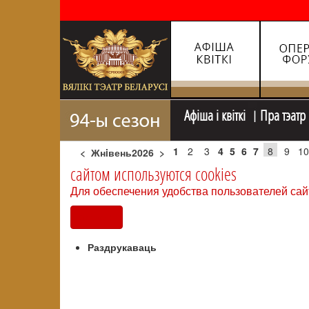
Афiша i квiткi
Пра тэатр
1
2
3
4
5
6
7
8
9
10
<
Жнiвень2026
>
сайтом используются cookies
Для обеспечения удобства пользователей сай
Согласен
Раздрукаваць