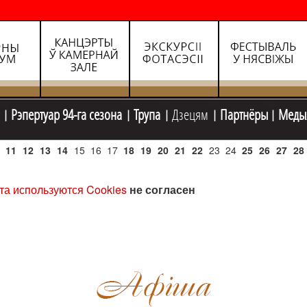
Рэпертуар 94-га сезона
Трупа
Дзецям
Партнёры
Меды
11
12
13
14
15
16
17
18
19
20
21
22
23
24
25
26
27
28
та используются Cookies
не согласен