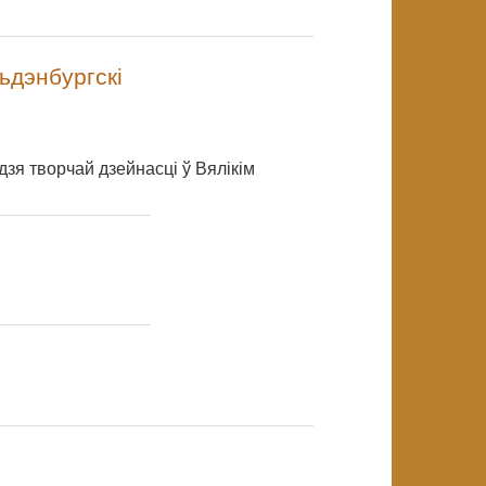
ьдэнбургскі
NULL
дзя творчай дзейнасці ў Вялікім
NULL
NULL
NULL