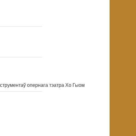
NULL
NULL
нструментаў опернага тэатра Хо Гыом
NULL
NULL