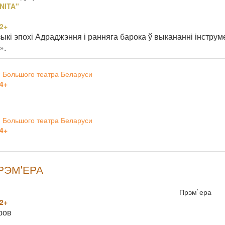
NITA"
2+
ыкі эпохі Адраджэння і ранняга барока ў выкананні інстру
».
 Большого театра Беларуси
4+
 Большого театра Беларуси
4+
ПРЭМ'ЕРА
Прэм`ера
2+
аров