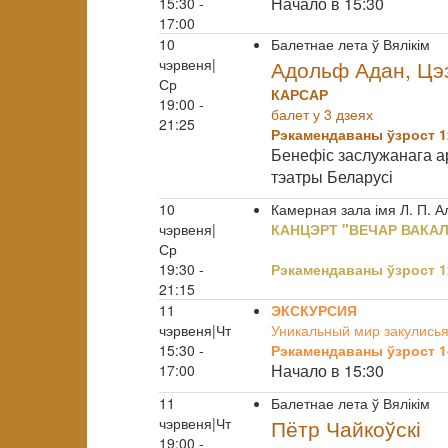
Начало в 15:30
15:30 -
17:00
10
Балетнае лета ў Вялікім
чэрвеня|
Адольф Адан, Цэз
Ср
КАРСАР
19:00 -
балет у 3 дзеях
21:25
Рэкамендаваны ўзрост 1
Бенефіс заслужанага а
тэатры Беларусі
10
Камерная зала імя Л. П. 
чэрвеня|
КАНЦЭРТ "ВЕЧАР ВАКА
Ср
19:30 -
Рэкамендаваны ўзрост 1
21:15
11
ЭКСКУРСИЯ
чэрвеня|Чт
Уникальный мир закулисья
15:30 -
Рэкамендаваны ўзрост 1
Начало в 15:30
17:00
11
Балетнае лета ў Вялікім
чэрвеня|Чт
Пётр Чайкоўскі
19:00 -