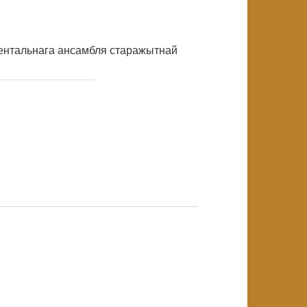
ментальнага ансамбля старажытнай
NULL
NULL
NULL