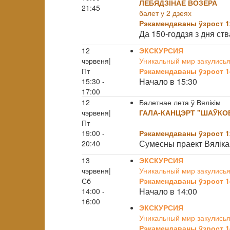
ЛЕБЯДЗІНАЕ ВОЗЕРА
21:45
балет у 2 дзеях
Рэкамендаваны ўзрост 1
Да 150-годдзя з дня ст
12
ЭКСКУРСИЯ
чэрвеня|
Уникальный мир закулисья
Пт
Рэкамендаваны ўзрост 1
Начало в 15:30
15:30 -
17:00
12
Балетнае лета ў Вялікім
чэрвеня|
ГАЛА-КАНЦЭРТ "ШАЎКОВ
Пт
19:00 -
Рэкамендаваны ўзрост 1
Сумесны праект Вяліка
20:40
13
ЭКСКУРСИЯ
чэрвеня|
Уникальный мир закулисья
Сб
Рэкамендаваны ўзрост 1
Начало в 14:00
14:00 -
16:00
ЭКСКУРСИЯ
Уникальный мир закулисья
Рэкамендаваны ўзрост 1