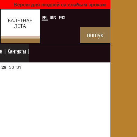
Версія для людзей са слабым зрокам
BEL
RUS
ENG
я
Кантакты
29
30
31