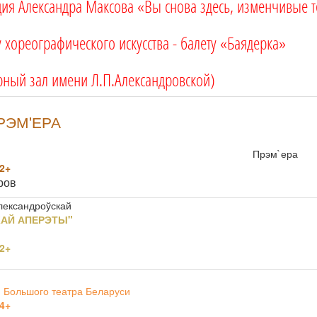
кция Александра Максова «Вы снова здесь, изменчивые 
хореографического искусства - балету «Баядерка»
ерный зал имени Л.П.Александровской)
ПРЭМ'ЕРА
Прэм`ера
2+
аров
Александроўскай
КАЙ АПЕРЭТЫ"
2+
 Большого театра Беларуси
4+