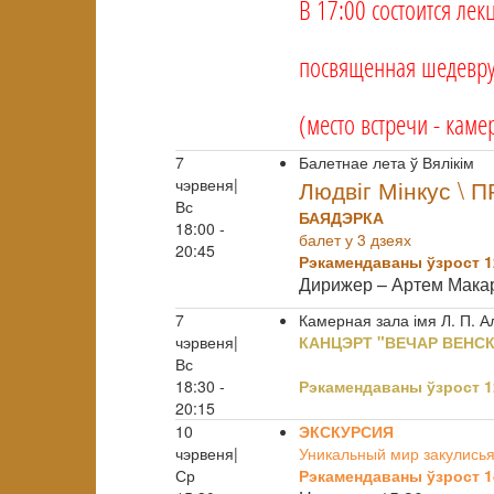
В 17:00 состоится ле
посвященная шедевру 
(место встречи - кам
7
Балетнае лета ў Вялікім
чэрвеня|
Людвіг Мінкус \ 
Вс
БАЯДЭРКА
18:00 -
балет у 3 дзеях
20:45
Рэкамендаваны ўзрост 1
Дирижер – Артем Мак
7
Камерная зала імя Л. П. 
чэрвеня|
КАНЦЭРТ "ВЕЧАР ВЕНС
Вс
18:30 -
Рэкамендаваны ўзрост 1
20:15
10
ЭКСКУРСИЯ
чэрвеня|
Уникальный мир закулисья
Ср
Рэкамендаваны ўзрост 1