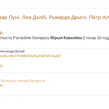
ар Пуні, Леа Дэліб, Рыкарда Дрыго, Пётр Ал
2+
ртыста Рэспублікі Беларусь
Юрыя Кавалёва
ў гонар 20-год
Александроўскай
ЛЬНА-ІНСТРУМЕНТАЛЬНАЙ МУЗЫКІ"
2+
 Большого театра Беларуси
4+