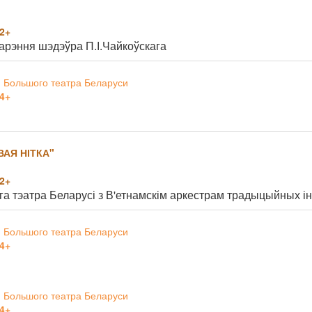
2+
варэння шэдэўра П.І.Чайкоўскага
 Большого театра Беларуси
4+
АЯ НІТКА"
2+
га тэатра Беларусі з В'етнамскім аркестрам традыцыйных і
 Большого театра Беларуси
4+
 Большого театра Беларуси
4+