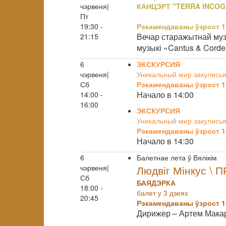
чэрвеня|
КАНЦЭРТ "TERRA INCOG
Пт
19:30 -
Рэкамендаваны ўзрост 1
Вечар старажытнай муз
21:15
музыкі «Cantus & Corde
6
ЭКСКУРСИЯ
чэрвеня|
Уникальный мир закулисья
Сб
Рэкамендаваны ўзрост 1
Начало в 14:00
14:00 -
16:00
ЭКСКУРСИЯ
Уникальный мир закулисья
Рэкамендаваны ўзрост 1
Начало в 14:30
6
Балетнае лета ў Вялікім
чэрвеня|
Людвіг Мінкус \ 
Сб
БАЯДЭРКА
18:00 -
балет у 3 дзеях
20:45
Рэкамендаваны ўзрост 1
Дирижер – Артем Мак